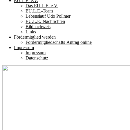
EU.L.E. e.V.
Das EU.L.E. e.V.
EU.L.E.-Team
Lebenslauf Udo Pollmer
EU.L.E.-Nachrichten
Bildnachweis
Links
Fördermitglied werden
Fördermitgliedschafts-Antrag online
Impressum
Impressum
Datenschutz