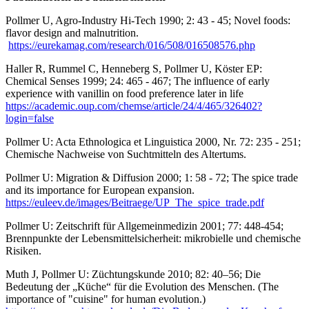
Pollmer U, Agro-Industry Hi-Tech 1990; 2: 43 - 45; Novel foods:
flavor design and malnutrition.
https://eurekamag.com/research/016/508/016508576.php
Haller R, Rummel C, Henneberg S, Pollmer U, Köster EP:
Chemical Senses 1999; 24: 465 - 467; The influence of early
experience with vanillin on food preference later in life
https://academic.oup.com/chemse/article/24/4/465/326402?
login=false
Pollmer U: Acta Ethnologica et Linguistica 2000, Nr. 72: 235 - 251;
Chemische Nachweise von Suchtmitteln des Altertums.
Pollmer U: Migration & Diffusion 2000; 1: 58 - 72; The spice trade
and its importance for European expansion.
https://euleev.de/images/Beitraege/UP_The_spice_trade.pdf
Pollmer U: Zeitschrift für Allgemeinmedizin 2001; 77: 448-454;
Brennpunkte der Lebensmittelsicherheit: mikrobielle und chemische
Risiken.
Muth J, Pollmer U: Züchtungskunde 2010; 82: 40–56; Die
Bedeutung der „Küche“ für die Evolution des Menschen. (The
importance of "cuisine" for human evolution.)