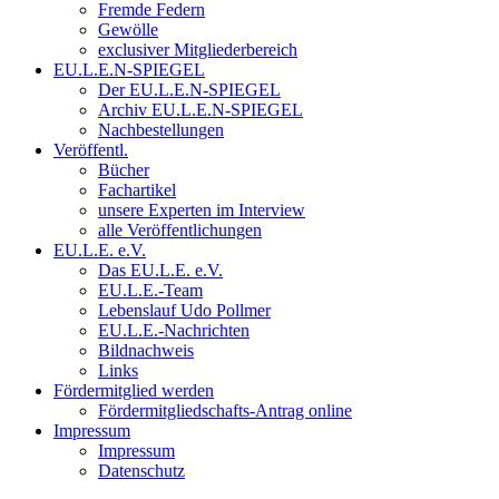
Fremde Federn
Gewölle
exclusiver Mitgliederbereich
EU.L.E.N-SPIEGEL
Der EU.L.E.N-SPIEGEL
Archiv EU.L.E.N-SPIEGEL
Nachbestellungen
Veröffentl.
Bücher
Fachartikel
unsere Experten im Interview
alle Veröffentlichungen
EU.L.E. e.V.
Das EU.L.E. e.V.
EU.L.E.-Team
Lebenslauf Udo Pollmer
EU.L.E.-Nachrichten
Bildnachweis
Links
Fördermitglied werden
Fördermitgliedschafts-Antrag online
Impressum
Impressum
Datenschutz