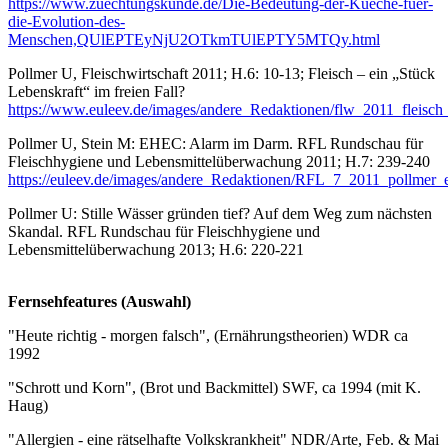
https://www.zuechtungskunde.de/Die-Bedeutung-der-Kueche-fuer-
die-Evolution-des-
Menschen,QUlEPTEyNjU2OTkmTUlEPTY5MTQy.html
Pollmer U, Fleischwirtschaft 2011; H.6: 10-13; Fleisch – ein „Stück
Lebenskraft“ im freien Fall?
https://www.euleev.de/images/andere_Redaktionen/flw_2011_fleisch_
Pollmer U, Stein M: EHEC: Alarm im Darm. RFL Rundschau für
Fleischhygiene und Lebensmittelüberwachung 2011; H.7: 239-240
https://euleev.de/images/andere_Redaktionen/RFL_7_2011_pollmer_
Pollmer U: Stille Wässer gründen tief? Auf dem Weg zum nächsten
Skandal. RFL Rundschau für Fleischhygiene und
Lebensmittelüberwachung 2013; H.6: 220-221
Fernsehfeatures (Auswahl)
"Heute richtig - morgen falsch", (Ernährungstheorien) WDR ca
1992
"Schrott und Korn", (Brot und Backmittel) SWF, ca 1994 (mit K.
Haug)
"Allergien - eine rätselhafte Volkskrankheit" NDR/Arte, Feb. & Mai