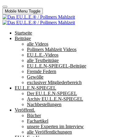
Mobile Menu Toggle
Startseite
Beiträge
alle Videos
Pollmers Mahlzeit Videos
EU.L.E.-Videos
alle Textbeiträge
EU.L.E.N-SPIEGEL-Beiträge
Fremde Federn
Gewölle
exclusiver Mitgliederbereich
EU.L.E.N-SPIEGEL
Der EU.L.E.N-SPIEGEL
Archiv EU.L.E.N-SPIEGEL
Nachbestellungen
Veröffentl.
Bücher
Fachartikel
unsere Experten im Interview
alle Veröffentlichungen