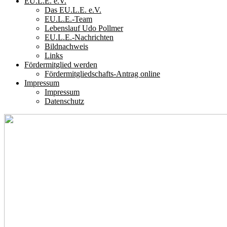
EU.L.E. e.V.
Das EU.L.E. e.V.
EU.L.E.-Team
Lebenslauf Udo Pollmer
EU.L.E.-Nachrichten
Bildnachweis
Links
Fördermitglied werden
Fördermitgliedschafts-Antrag online
Impressum
Impressum
Datenschutz