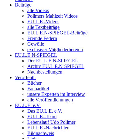
Beiträge
alle Videos
Pollmers Mahlzeit Videos
EU.L.E.-Videos
alle Textbeiträge
EU.L.E.N-SPIEGEL-Beiträge
Fremde Federn
Gewölle
exclusiver Mitgliederbereich
EU.L.E.N-SPIEGEL
Der EU.L.E.N-SPIEGEL
Archiv EU.L.E.N-SPIEGEL
Nachbestellungen
Veröffentl.
Bücher
Fachartikel
unsere Experten im Interview
alle Veröffentlichungen
EU.L.E. e.V.
Das EU.L.E. e.V.
EU.L.E.-Team
Lebenslauf Udo Pollmer
EU.L.E.-Nachrichten
Bildnachweis
Links