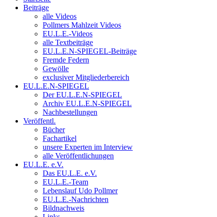
Beiträge
alle Videos
Pollmers Mahlzeit Videos
EU.L.E.-Videos
alle Textbeiträge
EU.L.E.N-SPIEGEL-Beiträge
Fremde Federn
Gewölle
exclusiver Mitgliederbereich
EU.L.E.N-SPIEGEL
Der EU.L.E.N-SPIEGEL
Archiv EU.L.E.N-SPIEGEL
Nachbestellungen
Veröffentl.
Bücher
Fachartikel
unsere Experten im Interview
alle Veröffentlichungen
EU.L.E. e.V.
Das EU.L.E. e.V.
EU.L.E.-Team
Lebenslauf Udo Pollmer
EU.L.E.-Nachrichten
Bildnachweis
Links