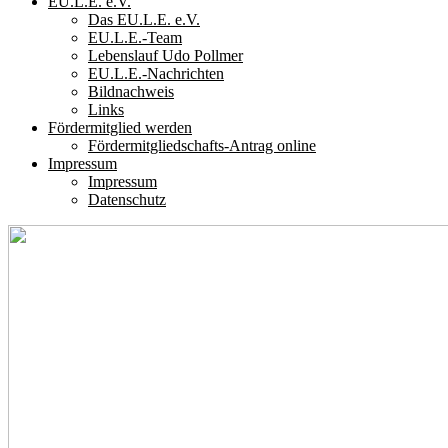
EU.L.E. e.V.
Das EU.L.E. e.V.
EU.L.E.-Team
Lebenslauf Udo Pollmer
EU.L.E.-Nachrichten
Bildnachweis
Links
Fördermitglied werden
Fördermitgliedschafts-Antrag online
Impressum
Impressum
Datenschutz