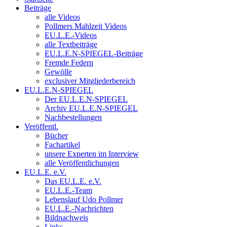
Beiträge
alle Videos
Pollmers Mahlzeit Videos
EU.L.E.-Videos
alle Textbeiträge
EU.L.E.N-SPIEGEL-Beiträge
Fremde Federn
Gewölle
exclusiver Mitgliederbereich
EU.L.E.N-SPIEGEL
Der EU.L.E.N-SPIEGEL
Archiv EU.L.E.N-SPIEGEL
Nachbestellungen
Veröffentl.
Bücher
Fachartikel
unsere Experten im Interview
alle Veröffentlichungen
EU.L.E. e.V.
Das EU.L.E. e.V.
EU.L.E.-Team
Lebenslauf Udo Pollmer
EU.L.E.-Nachrichten
Bildnachweis
Links