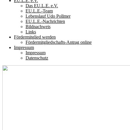
EU.L.E. e.V.
Das EU.L.E. e.V.
EU.L.E.-Team
Lebenslauf Udo Pollmer
EU.L.E.-Nachrichten
Bildnachweis
Links
Fördermitglied werden
Fördermitgliedschafts-Antrag online
Impressum
Impressum
Datenschutz