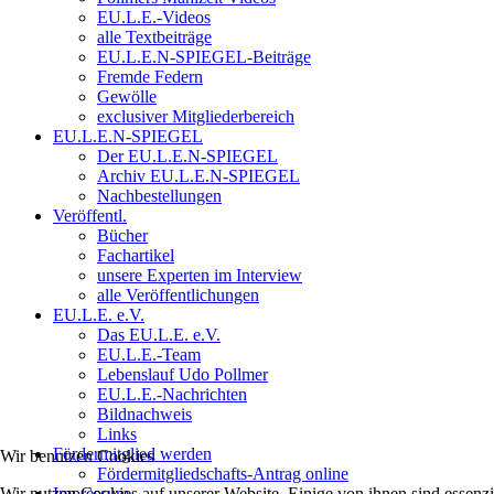
EU.L.E.-Videos
alle Textbeiträge
EU.L.E.N-SPIEGEL-Beiträge
Fremde Federn
Gewölle
exclusiver Mitgliederbereich
EU.L.E.N-SPIEGEL
Der EU.L.E.N-SPIEGEL
Archiv EU.L.E.N-SPIEGEL
Nachbestellungen
Veröffentl.
Bücher
Fachartikel
unsere Experten im Interview
alle Veröffentlichungen
EU.L.E. e.V.
Das EU.L.E. e.V.
EU.L.E.-Team
Lebenslauf Udo Pollmer
EU.L.E.-Nachrichten
Bildnachweis
Links
Fördermitglied werden
Wir benutzen Cookies
Fördermitgliedschafts-Antrag online
Wir nutzen Cookies auf unserer Website. Einige von ihnen sind essenzi
Impressum