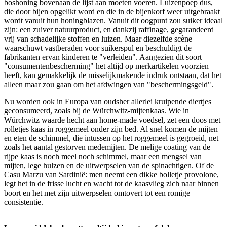
boshoning bovenaan de lijst aan moeten voeren. Luizenpoep dus,
die door bijen opgelikt word en die in de bijenkorf weer uitgebraakt
wordt vanuit hun honingblazen. Vanuit dit oogpunt zou suiker ideaal
zijn: een zuiver natuurproduct, en dankzij raffinage, gegarandeerd
vrij van schadelijke stoffen en luizen. Maar diezelfde scène
waarschuwt vastberaden voor suikerspul en beschuldigt de
fabrikanten ervan kinderen te "verleiden". Aangezien dit soort
"consumentenbescherming" het altijd op merkartikelen voorzien
heeft, kan gemakkelijk de misselijkmakende indruk ontstaan, dat het
alleen maar zou gaan om het afdwingen van "beschermingsgeld".
Nu worden ook in Europa van oudsher allerlei kruipende diertjes
geconsumeerd, zoals bij de Würchwitz-mijtenkaas. Wie in
Würchwitz waarde hecht aan home-made voedsel, zet een doos met
rolletjes kaas in roggemeel onder zijn bed. Al snel komen de mijten
en eten de schimmel, die intussen op het roggemeel is gegroeid, net
zoals het aantal gestorven medemijten. De melige coating van de
rijpe kaas is noch meel noch schimmel, maar een mengsel van
mijten, lege hulzen en de uitwerpselen van de spinachtigen. Of de
Casu Marzu van Sardinië: men neemt een dikke bolletje provolone,
legt het in de frisse lucht en wacht tot de kaasvlieg zich naar binnen
boort en het met zijn uitwerpselen omtovert tot een romige
consistentie.