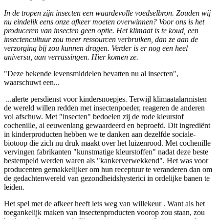
In de tropen zijn insecten een waardevolle voedselbron. Zouden wij
nu eindelik eens onze afkeer moeten overwinnen? Voor ons is het
produceren van insecten geen optie. Het klimaat is te koud, een
insectencultuur zou meer ressourcen verbruiken, dan ze aan de
verzorging bij zou kunnen dragen. Verder is er nog een heel
universu, aan verrassingen. Hier komen ze.
"Deze bekende levensmiddelen bevatten nu al insecten",
waarschuwt een...
...alerte persdienst voor kindersnoepjes. Terwijl klimaatalarmisten
de wereld willen redden met insectenpoeder, reageren de anderen
vol afschuw. Met "insecten" bedoelen zij de rode kleurstof
cochenille, al eeuwenlang gewaardeerd en beproefd. Dit ingrediënt
in kinderproducten hebben we te danken aan dezelfde sociale-
biotoop die zich nu druk maakt over het luizenrood. Met cochenille
vervingen fabrikanten "kunstmatige kleurstoffen" nadat deze beste
bestempeld werden waren als "kankerverwekkend". Het was voor
producenten gemakkelijker om hun receptuur te veranderen dan om
de gedachtenwereld van gezondheidshysterici in ordelijke banen te
leiden.
Het spel met de afkeer heeft iets weg van willekeur . Want als het
toegankelijk maken van insectenproducten voorop zou staan, zou