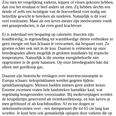
Zou men ter vergelijking varkens, kippen of vissen gekozen hebben,
dan zou het resultaat er heel anders uit zien. Zij hebben slechts een
tiende of zelfs een twintigste van de hoeveelheid voer nodig om
hetzelfde gewicht te bereiken als runderen. Natuurlijk is dit voer
veel voedzamer. Maar als een kever-mester zijn meelwormen voedt
met graanproducten, is dat even goed krachtvoer.
Er is inderdaad een besparing op calorieën: Insecten zijn
koudbloedig; in tegenstelling tot warmbloedige dieren verbruiken ze
geen energie om hun lichaam te verwarmen, dat bespaart voer. Ze
groeien echter ook niet in de kou. Daarom is vetmesten op onze
breedtegraden alleen mogelijk in gesloten installaties bij tropische
temperaturen. Natuurlijk is die enorme energiebehoefte niet
opgenomen in de grote balansen. Op onze breedtegraden lukt dat
alleen met goedkoop gas.
Daarom zijn historische verslagen over insectenconsumptie in
Europa schaars: treksprinkhanen werden gegeten tijdens
sprinkhanenplagen. Mensen hadden immers geen andere keuze.
Enorme zwermen vraten hele landstreken hartstikke kaal, wat
regelmatig hongersnoden veroorzaakte. Bij meikeverplagen werden
de kruipdiertjes geserveerd als rivierkreeftensoep, en hun larven at
men gefrituurd of als krachtbouillon. Af en toe dragen ze
stekelsnuitwormen over - een darmparasiet die tot 65 cm lang kan
worden. Je kunt hem ook gemakkelijk oplopen door varkens die op