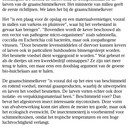
larven van de graanschimmelkever. Het ministerie van milieu geeft
de eerste richtlijnen. We laten het bij de graanschimmelkever:
Het "is een plaag voor de opslag en een materiaalvernietiger, vooral
in stallen van varkens en pluimvee", waar hij het veebestand in
gevaar kan brengen". "Bovendien wordt de kever beschouwd als
een vector van pathogene micro-organismen" zoals salmonella,
coccidia en Escherichia coli bacteriën, maar ook zoopathogene
virussen. "Door besmette levensmiddelen of diervoer kunnen kevers
of larven ook in particuliere huishoudens binnengesleept worden.
Het besmette voedsel dient weggegooid te worden." Wat gebeurt er
als de diertjes uit een kweekbedrijf ontsnappen? Ze zijn niet meer
terug te halen, om maar eens een doodslag argument van de groene
bio-huichelaars aan te halen.
De graanschimmelkever "is vooral dol op het eten van beschimmeld
en rottend voedsel, meestal graanproducten, waarbij de uitwerpselen
en larven het voedsel besmetten. De larven vreten echter ook door
isolatie- en verpakkingsmateriaal heen." Beschimmeld voer? Dan
bevat het afgestorven insect interessante mycotoxinen. Deze vorm
van afvalverwerking komt niet alleen de mester ten goede, maar ook
het ecologisch evenwicht. De insectenmesterij is voorbestemd voor
schimmeltoxinen, omdat het tropische temperaturen en een hoge
luchtvochtigheid verlangt.