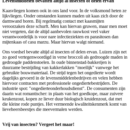
Levensmiddelen bevatten altijd al insecten of delen ervan
Kaasvliegen komen ook in ons land voor. In de volksmond heten ze
lijkvliegen. Onder omstanden kunnen maden uit kaas zich door de
darmwand boren. Bij regelmatig contact met kaasmijten
veroorzaken deze schurft. Men kan hiervan gruwen, maar men moet
niet vergeten, dat de altijd aanbevolen rauwkost veel vaker
verantwoordelijk is voor nare infectieziekten en parasitosen dan
mijtenkaas of casu marzu. Maar hiervan walgt niemand.
Ons voedsel bevatte altijd al insecten of delen ervan. Luizen zijn net
zo goed vertegenwoordigd in verse broccoli als gedroogde maden in
gedroogde paddenstoelen. In oude binnenstad-bakkerijen is
duurzame bestrijding van kakkerlakken "moeilijk" vanwege het
gebruikte bouwmateriaal. De strijd tegen het ongedierte wordt
dagelijks gevoerd in de levensmiddelenbedrijven en velen hebben
hiervoor contracten met professionele ongediertebestrijders. De
industrie spot: "ongedierteonderhoudsdienst". De consumenten zijn
daarin wat romantischer: in plaats van het goedkope, maar zuivere
keukenzout, kopen ze liever duur biologisch kruidenzout, dat met
die kleine rode puntjes. Het vermeende kwaliteitskenmerk komt van
lieveheersbeestjes die meevermalen werden.
Vrij van insecten? Vergeet het maar!