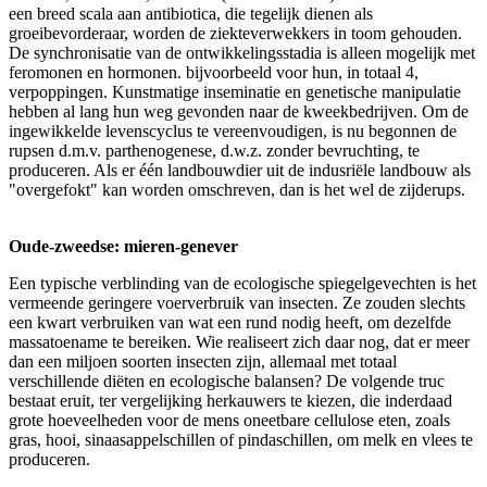
een breed scala aan antibiotica, die tegelijk dienen als
groeibevorderaar, worden de ziekteverwekkers in toom gehouden.
De synchronisatie van de ontwikkelingsstadia is alleen mogelijk met
feromonen en hormonen. bijvoorbeeld voor hun, in totaal 4,
verpoppingen. Kunstmatige inseminatie en genetische manipulatie
hebben al lang hun weg gevonden naar de kweekbedrijven. Om de
ingewikkelde levenscyclus te vereenvoudigen, is nu begonnen de
rupsen d.m.v. parthenogenese, d.w.z. zonder bevruchting, te
produceren. Als er één landbouwdier uit de indusriële landbouw als
"overgefokt" kan worden omschreven, dan is het wel de zijderups.
Oude-zweedse: mieren-genever
Een typische verblinding van de ecologische spiegelgevechten is het
vermeende geringere voerverbruik van insecten. Ze zouden slechts
een kwart verbruiken van wat een rund nodig heeft, om dezelfde
massatoename te bereiken. Wie realiseert zich daar nog, dat er meer
dan een miljoen soorten insecten zijn, allemaal met totaal
verschillende diëten en ecologische balansen? De volgende truc
bestaat eruit, ter vergelijking herkauwers te kiezen, die inderdaad
grote hoeveelheden voor de mens oneetbare cellulose eten, zoals
gras, hooi, sinaasappelschillen of pindaschillen, om melk en vlees te
produceren.