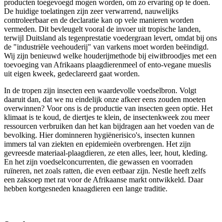
producten toegevoegd mogen worden, om zo ervaring op te doen.
De huidige toelatingen zijn zeer verwarrend, nauwelijks
controleerbaar en de declaratie kan op vele manieren worden
vermeden. Dit bevleugelt vooral de invoer uit tropische landen,
terwijl Duitsland als tegenprestatie voedergraan levert, omdat bij ons
de "industriële veehouderij" van varkens moet worden beëindigd.
Wij zijn benieuwd welke houderijmethode bij eiwitbroodjes met een
toevoeging van Afrikaans plaagdierenmeel of ento-vegane mueslis
uit eigen kweek, gedeclareerd gaat worden.
In de tropen zijn insecten een waardevolle voedselbron. Volgt
daaruit dan, dat we nu eindelijk onze afkeer eens zouden moeten
overwinnen? Voor ons is de productie van insecten geen optie. Het
klimaat is te koud, de diertjes te klein, de insectenkweek zou meer
ressourcen verbruiken dan het kan bijdragen aan het voeden van de
bevolking. Hier dominneren hygiënerisico's, insecten kunnen
immers tal van ziekten en epidemieën overbrengen. Het zijn
gevreesde materiaal-plaagdieren, ze eten alles, leer, hout, kleding.
En het zijn voedselconcurrenten, die gewassen en voorraden
ruïneren, net zoals ratten, die even eetbaar zijn. Nestle heeft zelfs
een zaksoep met rat voor de Afrikaanse markt ontwikkeld. Daar
hebben kortgesneden knaagdieren een lange traditie.