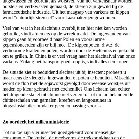
uitgewassen en gebruikt als worstvel. Van het varkenshaar worden
borstels en verfkwasten gemaakt, de klieren zijn gewild bij de
farmaceutische industrie. Uit het maagsap van varkens en kippen
word "natuurlijk stremsel“ voor kaasmakerijen gewonnen.
Veel van wat in het slachthuis overblijft en hier niet kan worden
gebruikt, vindt afnemers op de wereldmarkt. De ingewanden van
kippen gaan bijvoorbeeld naar Polen en vooral arme
gepensioneerden zijn er blij mee. De kippenpoten, d.w.z. de
verhoornde krallen en poten, worden door de Vietnamezen gekocht
om te grillen. In China is er veel vraag naar het slachtafval van onze
varkens. Zolang het transport goedkoop is, vindt alles een koper.
De situatie ziet er beduidend slechter uit bij insecten: probeert u
maar eens de vleugels, ingewanden of poten te benutten. Misschien
wordt de flop met de sojaworst gevolgd door weense worstjes uit
maden op kleur gebracht met cochenille? Ons lichaam kan echter
het dragende skelet uit chitine niet verteren. Tot nu toe belanden de
chitineschalen van garnalen, kreeften en langoustines in
biogasinstallaties omdat er geen toepassing voor is.
Zo oordeelt het milieuministerie
Tot nu toe zijn vier insecten goedgekeurd voor menselijke
consumptie. De krekel, de meelworm, de treksprinkhaan en de