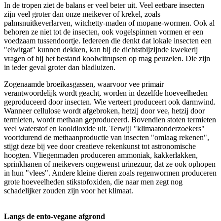
In de tropen ziet de balans er veel beter uit. Veel eetbare insecten
zijn veel groter dan onze meikever of krekel, zoals
palmsnuitkeverlarven, witchetty-maden of mopane-wormen. Ook al
behoren ze niet tot de insecten, ook vogelspinnen vormen er een
voedzaam tussendoortje. Iedereen die denkt dat lokale insecten een
"eiwitgat" kunnen dekken, kan bij de dichtstbijzijnde kwekerij
vragen of hij het bestand koolwitrupsen op mag peuzelen. Die zijn
in ieder geval groter dan bladluizen.
Zogenaamde broeikasgassen, waarvoor vee primair
verantwoordelijk wordt geacht, worden in dezelfde hoeveelheden
geproduceerd door insecten. Wie verteert produceert ook darmwind.
Wanneer cellulose wordt afgebroken, hetzij door vee, hetzij door
termieten, wordt methaan geproduceerd. Bovendien stoten termieten
veel waterstof en kooldioxide uit. Terwijl "klimaatonderzoekers"
voortdurend de methaanproductie van insecten "omlaag rekenen",
stijgt deze bij vee door creatieve rekenkunst tot astronomische
hoogten. Vliegenmaden produceren ammoniak, kakkerlakken,
sprinkhanen of meikevers ongewenst urinezuur, dat ze ook ophopen
in hun "vlees". Andere kleine dieren zoals regenwormen produceren
grote hoeveelheden stikstofoxiden, die naar men zegt nog
schadelijker zouden zijn voor het klimaat.
Langs de ento-vegane afgrond