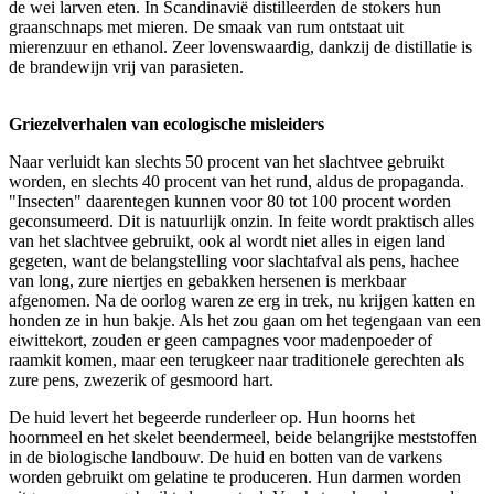
de wei larven eten. In Scandinavië distilleerden de stokers hun
graanschnaps met mieren. De smaak van rum ontstaat uit
mierenzuur en ethanol. Zeer lovenswaardig, dankzij de distillatie is
de brandewijn vrij van parasieten.
Griezelverhalen van ecologische misleiders
Naar verluidt kan slechts 50 procent van het slachtvee gebruikt
worden, en slechts 40 procent van het rund, aldus de propaganda.
"Insecten" daarentegen kunnen voor 80 tot 100 procent worden
geconsumeerd. Dit is natuurlijk onzin. In feite wordt praktisch alles
van het slachtvee gebruikt, ook al wordt niet alles in eigen land
gegeten, want de belangstelling voor slachtafval als pens, hachee
van long, zure niertjes en gebakken hersenen is merkbaar
afgenomen. Na de oorlog waren ze erg in trek, nu krijgen katten en
honden ze in hun bakje. Als het zou gaan om het tegengaan van een
eiwittekort, zouden er geen campagnes voor madenpoeder of
raamkit komen, maar een terugkeer naar traditionele gerechten als
zure pens, zwezerik of gesmoord hart.
De huid levert het begeerde runderleer op. Hun hoorns het
hoornmeel en het skelet beendermeel, beide belangrijke meststoffen
in de biologische landbouw. De huid en botten van de varkens
worden gebruikt om gelatine te produceren. Hun darmen worden