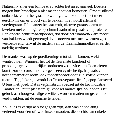
Natuurlijk zit er een lompe grap achter het insectenmeel. Boeren
mogen hun broodgraan niet meer adequaat bemesten. Omdat stikstof
ontbreekt, vormt het graan te weinig eiwit, zodat het niet meer
geschikt is om er brood van te bakken. Het wordt allemaal
voedergraan. Eén aanzet bestaat eruit, nieuwe graansoorten te
kweken met een hogere opschuimbaarheid in plaats van proteïnen.
Een andere benut madenpoeder, dat door het "kant-en-klare meel"
van bakkers wordt gemengd. Bakproeven met meelwormen zijn
veelbelovend, terwijl de maden van de graanschimmelkever eerder
nadelig werkten.
De manier waarop de goedkeuringen tot stand komen, wekt
wantrouwen. Wanneer het tot de gewenste krapheid of
prijsstijgingen van dierlijke producten zoals vlees, melk en eieren
komt, zou de consument volgens een cynische tip, in plaats van
koffiecreamer of room, ook madenpoeder door zijn koffie kunnen
roeren. Tegelijkertijd wordt het "ento-vegane dieet" gepopulariseerd.
U leest het goed. Dat is veganistisch voedsel uit de bio-industrie.
Aangezien "puur plantaardig" voedsel nauwelijks houdbaar is bij
gebrek aan hoogwaardige eiwitten, worden maden nu geacht de
verdwaalden, uit de penarie te leiden.
Zou alles er eerlijk aan toegegaan zijn, dan was de toelating
verleend voor één of twee insectensooten, die slechts aan enkele