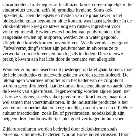
Cacaomotten, fruitvliegjes of bladluizen komen onvermijdelijk in het
eindproduct terecht, zelfs bij grondige hygiëne. Soms ook
opzettelijk. Toen de legsels en maden van de graankever in het
biologische graan begonnen uit te komen, was haast geboden: In de
vlokkenbreker kreeg de tarwe nog een rustiek ingrediënt voor
volkoren muesli. Erwtenkevers houden van peulvruchten. Om
aangetaste erwten op te sporen, werden ze in water gegooid.
Uitgeholde korrels komen bovendrijven. Wie liever niets weggooit
("afvalvermijding") vriest zijn peulvruchten in alvorens ze te
verwerken om de kevers en hun legsels te doden. Deze nieuwe
praktijk kwam aan het licht door de toename van allergieën.
Wanneer er bij ons insecten uit mesterijen op tafel gaan komen, moet
de hele productie- en toeleveringsketen worden gecontroleerd. De
uitdagingen waarmee importeurs in het kader van de zorgplicht
worden geconfronteerd, laat de oudste insectencultuur op aarde zien:
de kweek van zijderupsen. Tegenwoordig worden zijderupsen, net
als onze varkens, steeds vaker gevoerd met krachtvoer, maar dan
wel samen met voerstimulatoren. In de industriële productie is het
voeren met moerbeibladeren erg moeilijk, omdat voor een efficiënte
cultuur insecticiden, zoals Bti of pyrethroïden, noodzakelijk zijn,
hetgeen deze landbouwdiertjes niet goed verdragen in hun voer.
Zijderupsculturen worden bedreigd door ziektekiemen zoals
Nosema, schimmels, bacteriën (vooral Borrelia) en virussen. Door