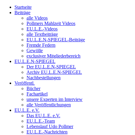
Startseite
Beiträge
alle Videos
Pollmers Mahlzeit Videos
EU.L.E.-Videos
alle Textbeiträge
EU.L.E.N-SPIEGEL-Beiträge
Fremde Federn
Gewölle
exclusiver Mitgliederbereich
EU.L.E.N-SPIEGEL
Der EU.L.E.N-SPIEGEL
Archiv EU.L.E.N-SPIEGEL
Nachbestellungen
Veröffentl.
Bücher
Fachartikel
unsere Experten im Interview
alle Veröffentlichungen
EU.L.E. e.V.
Das EU.L.E. e.V.
EU.L.E.-Team
Lebenslauf Udo Pollmer
EU.L.E.-Nachrichten