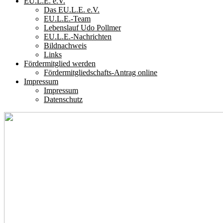
EU.L.E. e.V.
Das EU.L.E. e.V.
EU.L.E.-Team
Lebenslauf Udo Pollmer
EU.L.E.-Nachrichten
Bildnachweis
Links
Fördermitglied werden
Fördermitgliedschafts-Antrag online
Impressum
Impressum
Datenschutz