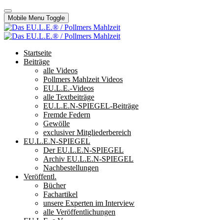
Mobile Menu Toggle
Startseite
Beiträge
alle Videos
Pollmers Mahlzeit Videos
EU.L.E.-Videos
alle Textbeiträge
EU.L.E.N-SPIEGEL-Beiträge
Fremde Federn
Gewölle
exclusiver Mitgliederbereich
EU.L.E.N-SPIEGEL
Der EU.L.E.N-SPIEGEL
Archiv EU.L.E.N-SPIEGEL
Nachbestellungen
Veröffentl.
Bücher
Fachartikel
unsere Experten im Interview
alle Veröffentlichungen