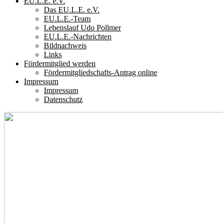
EU.L.E. e.V.
Das EU.L.E. e.V.
EU.L.E.-Team
Lebenslauf Udo Pollmer
EU.L.E.-Nachrichten
Bildnachweis
Links
Fördermitglied werden
Fördermitgliedschafts-Antrag online
Impressum
Impressum
Datenschutz