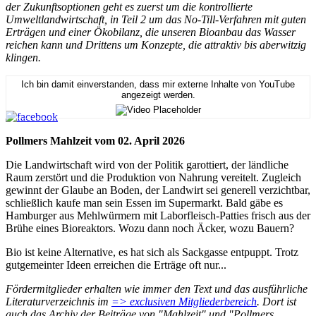
der Zukunftsoptionen geht es zuerst um die kontrollierte
Umweltlandwirtschaft, in Teil 2 um das No-Till-Verfahren mit guten
Erträgen und einer Ökobilanz, die unseren Bioanbau das Wasser
reichen kann und Drittens um Konzepte, die attraktiv bis aberwitzig
klingen.
Ich bin damit einverstanden, dass mir externe Inhalte von YouTube
angezeigt werden.
Pollmers Mahlzeit vom 02. April 2026
Die Landwirtschaft wird von der Politik garottiert, der ländliche
Raum zerstört und die Produktion von Nahrung vereitelt. Zugleich
gewinnt der Glaube an Boden, der Landwirt sei generell verzichtbar,
schließlich kaufe man sein Essen im Supermarkt. Bald gäbe es
Hamburger aus Mehlwürmern mit Laborfleisch-Patties frisch aus der
Brühe eines Bioreaktors. Wozu dann noch Äcker, wozu Bauern?
Bio ist keine Alternative, es hat sich als Sackgasse entpuppt. Trotz
gutgemeinter Ideen erreichen die Erträge oft nur...
Fördermitglieder erhalten wie immer den Text und das ausführliche
Literaturverzeichnis im
=> exclusiven Mitgliederbereich
. Dort ist
auch das Archiv der Beiträge von "Mahlzeit" und "Pollmers