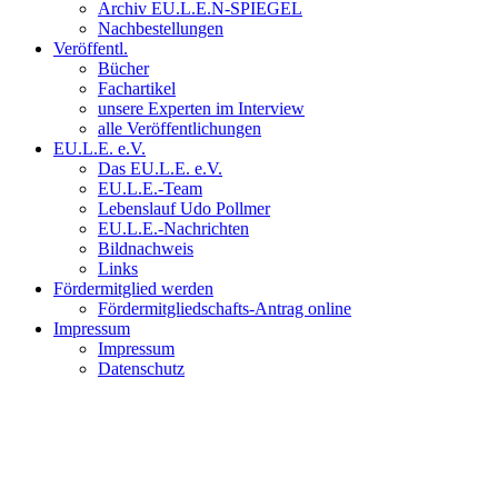
Archiv EU.L.E.N-SPIEGEL
Nachbestellungen
Veröffentl.
Bücher
Fachartikel
unsere Experten im Interview
alle Veröffentlichungen
EU.L.E. e.V.
Das EU.L.E. e.V.
EU.L.E.-Team
Lebenslauf Udo Pollmer
EU.L.E.-Nachrichten
Bildnachweis
Links
Fördermitglied werden
Fördermitgliedschafts-Antrag online
Impressum
Impressum
Datenschutz