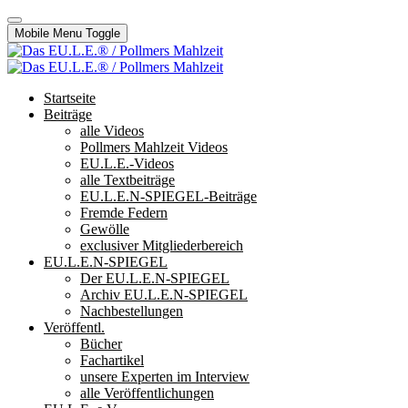
Mobile Menu Toggle
Startseite
Beiträge
alle Videos
Pollmers Mahlzeit Videos
EU.L.E.-Videos
alle Textbeiträge
EU.L.E.N-SPIEGEL-Beiträge
Fremde Federn
Gewölle
exclusiver Mitgliederbereich
EU.L.E.N-SPIEGEL
Der EU.L.E.N-SPIEGEL
Archiv EU.L.E.N-SPIEGEL
Nachbestellungen
Veröffentl.
Bücher
Fachartikel
unsere Experten im Interview
alle Veröffentlichungen