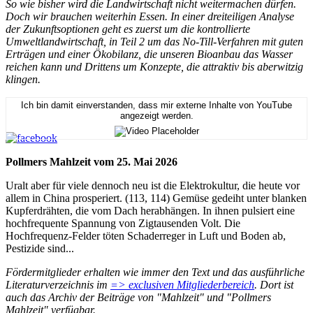
So wie bisher wird die Landwirtschaft nicht weitermachen dürfen.
Doch wir brauchen weiterhin Essen. In einer dreiteiligen Analyse
der Zukunftsoptionen geht es zuerst um die kontrollierte
Umweltlandwirtschaft, in Teil 2 um das No-Till-Verfahren mit guten
Erträgen und einer Ökobilanz, die unseren Bioanbau das Wasser
reichen kann und Drittens um Konzepte, die attraktiv bis aberwitzig
klingen.
Ich bin damit einverstanden, dass mir externe Inhalte von YouTube
angezeigt werden.
Pollmers Mahlzeit vom 25. Mai 2026
Uralt aber für viele dennoch neu ist die Elektrokultur, die heute vor
allem in China prosperiert. (113, 114) Gemüse gedeiht unter blanken
Kupferdrähten, die vom Dach herabhängen. In ihnen pulsiert eine
hochfrequente Spannung von Zigtausenden Volt. Die
Hochfrequenz-Felder töten Schaderreger in Luft und Boden ab,
Pestizide sind...
Fördermitglieder erhalten wie immer den Text und das ausführliche
Literaturverzeichnis im
=> exclusiven Mitgliederbereich
. Dort ist
auch das Archiv der Beiträge von "Mahlzeit" und "Pollmers
Mahlzeit" verfügbar.