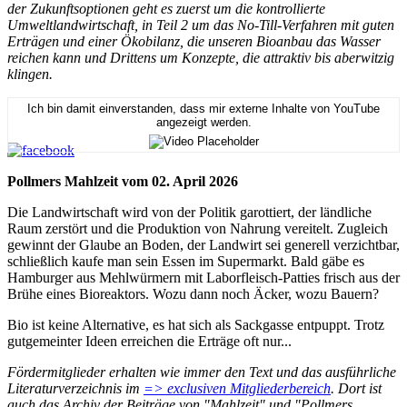
der Zukunftsoptionen geht es zuerst um die kontrollierte
Umweltlandwirtschaft, in Teil 2 um das No-Till-Verfahren mit guten
Erträgen und einer Ökobilanz, die unseren Bioanbau das Wasser
reichen kann und Drittens um Konzepte, die attraktiv bis aberwitzig
klingen.
Ich bin damit einverstanden, dass mir externe Inhalte von YouTube
angezeigt werden.
Pollmers Mahlzeit vom 02. April 2026
Die Landwirtschaft wird von der Politik garottiert, der ländliche
Raum zerstört und die Produktion von Nahrung vereitelt. Zugleich
gewinnt der Glaube an Boden, der Landwirt sei generell verzichtbar,
schließlich kaufe man sein Essen im Supermarkt. Bald gäbe es
Hamburger aus Mehlwürmern mit Laborfleisch-Patties frisch aus der
Brühe eines Bioreaktors. Wozu dann noch Äcker, wozu Bauern?
Bio ist keine Alternative, es hat sich als Sackgasse entpuppt. Trotz
gutgemeinter Ideen erreichen die Erträge oft nur...
Fördermitglieder erhalten wie immer den Text und das ausführliche
Literaturverzeichnis im
=> exclusiven Mitgliederbereich
. Dort ist
auch das Archiv der Beiträge von "Mahlzeit" und "Pollmers