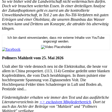
So wie bisher wird die Landwirtschaft nicht weitermachen dürfen.
Doch wir brauchen weiterhin Essen. In einer dreiteiligen Analyse
der Zukunftsoptionen geht es zuerst um die kontrollierte
Umweltlandwirtschaft, in Teil 2 um das No-Till-Verfahren mit guten
Erträgen und einer Ökobilanz, die unseren Bioanbau das Wasser
reichen kann und Drittens um Konzepte, die attraktiv bis aberwitzig
klingen.
Ich bin damit einverstanden, dass mir externe Inhalte von YouTube
angezeigt werden.
Pollmers Mahlzeit vom 25. Mai 2026
Uralt aber für viele dennoch neu ist die Elektrokultur, die heute vor
allem in China prosperiert. (113, 114) Gemüse gedeiht unter blanken
Kupferdrähten, die vom Dach herabhängen. In ihnen pulsiert eine
hochfrequente Spannung von Zigtausenden Volt. Die
Hochfrequenz-Felder töten Schaderreger in Luft und Boden ab,
Pestizide sind...
Fördermitglieder erhalten wie immer den Text und das ausführliche
Literaturverzeichnis im
=> exclusiven Mitgliederbereich
. Dort ist
auch das Archiv der Beiträge von "Mahlzeit" und "Pollmers
Mahlzeit" verfügbar.