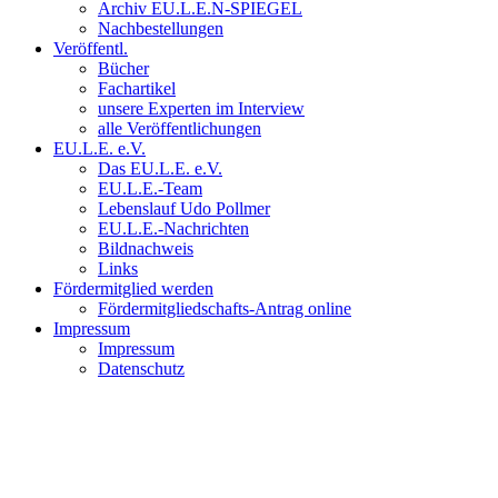
Archiv EU.L.E.N-SPIEGEL
Nachbestellungen
Veröffentl.
Bücher
Fachartikel
unsere Experten im Interview
alle Veröffentlichungen
EU.L.E. e.V.
Das EU.L.E. e.V.
EU.L.E.-Team
Lebenslauf Udo Pollmer
EU.L.E.-Nachrichten
Bildnachweis
Links
Fördermitglied werden
Fördermitgliedschafts-Antrag online
Impressum
Impressum
Datenschutz