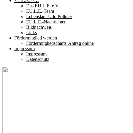
EU.L.E. e.V.
Das EU.L.E. e.V.
EU.L.E.-Team
Lebenslauf Udo Pollmer
EU.L.E.-Nachrichten
Bildnachweis
Links
Fördermitglied werden
Fördermitgliedschafts-Antrag online
Impressum
Impressum
Datenschutz