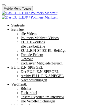
Mobile Menu Toggle
Startseite
Beiträge
alle Videos
Pollmers Mahlzeit Videos
EU.L.E.-Videos
alle Textbeiträge
EU.L.E.N-SPIEGEL-Beiträge
Fremde Federn
Gewölle
exclusiver Mitgliederbereich
EU.L.E.N-SPIEGEL
Der EU.L.E.N-SPIEGEL
Archiv EU.L.E.N-SPIEGEL
Nachbestellungen
Veröffentl.
Bücher
Fachartikel
unsere Experten im Interview
alle Veröffentlichungen