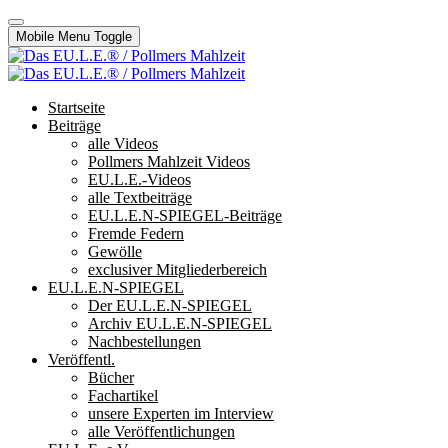
Mobile Menu Toggle
Startseite
Beiträge
alle Videos
Pollmers Mahlzeit Videos
EU.L.E.-Videos
alle Textbeiträge
EU.L.E.N-SPIEGEL-Beiträge
Fremde Federn
Gewölle
exclusiver Mitgliederbereich
EU.L.E.N-SPIEGEL
Der EU.L.E.N-SPIEGEL
Archiv EU.L.E.N-SPIEGEL
Nachbestellungen
Veröffentl.
Bücher
Fachartikel
unsere Experten im Interview
alle Veröffentlichungen