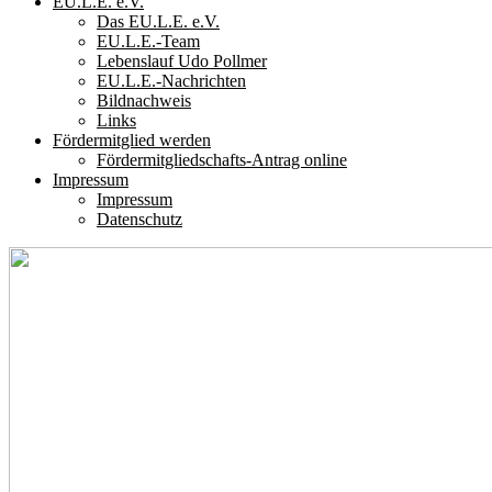
EU.L.E. e.V.
Das EU.L.E. e.V.
EU.L.E.-Team
Lebenslauf Udo Pollmer
EU.L.E.-Nachrichten
Bildnachweis
Links
Fördermitglied werden
Fördermitgliedschafts-Antrag online
Impressum
Impressum
Datenschutz