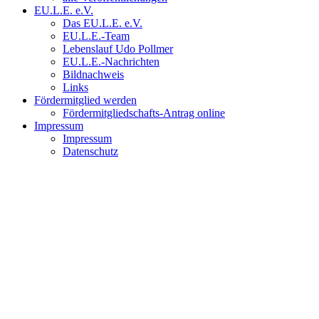
EU.L.E. e.V.
Das EU.L.E. e.V.
EU.L.E.-Team
Lebenslauf Udo Pollmer
EU.L.E.-Nachrichten
Bildnachweis
Links
Fördermitglied werden
Fördermitgliedschafts-Antrag online
Impressum
Impressum
Datenschutz