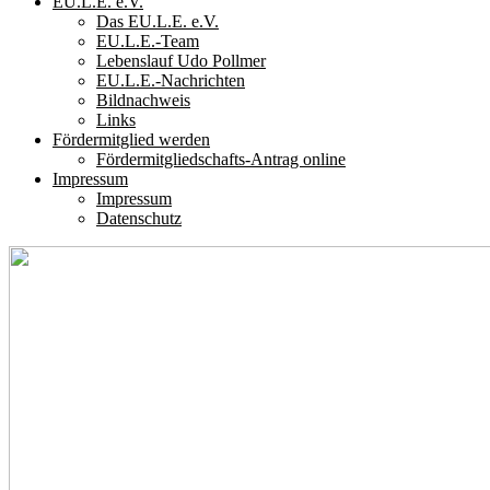
EU.L.E. e.V.
Das EU.L.E. e.V.
EU.L.E.-Team
Lebenslauf Udo Pollmer
EU.L.E.-Nachrichten
Bildnachweis
Links
Fördermitglied werden
Fördermitgliedschafts-Antrag online
Impressum
Impressum
Datenschutz