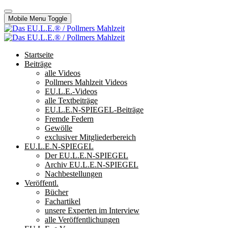
Mobile Menu Toggle
Startseite
Beiträge
alle Videos
Pollmers Mahlzeit Videos
EU.L.E.-Videos
alle Textbeiträge
EU.L.E.N-SPIEGEL-Beiträge
Fremde Federn
Gewölle
exclusiver Mitgliederbereich
EU.L.E.N-SPIEGEL
Der EU.L.E.N-SPIEGEL
Archiv EU.L.E.N-SPIEGEL
Nachbestellungen
Veröffentl.
Bücher
Fachartikel
unsere Experten im Interview
alle Veröffentlichungen