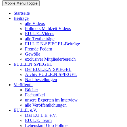
Mobile Menu Toggle
Startseite
Beiträge
alle Videos
Pollmers Mahlzeit Videos
EU.L.E.-Videos
alle Textbeiträge
EU.L.E.N-SPIEGEL-Beiträge
Fremde Federn
Gewölle
exclusiver Mitgliederbereich
EU.L.E.N-SPIEGEL
Der EU.L.E.N-SPIEGEL
Archiv EU.L.E.N-SPIEGEL
Nachbestellungen
Veröffentl.
Bücher
Fachartikel
unsere Experten im Interview
alle Veröffentlichungen
EU.L.E. e.V.
Das EU.L.E. e.V.
EU.L.E.-Team
Lebenslauf Udo Pollmer