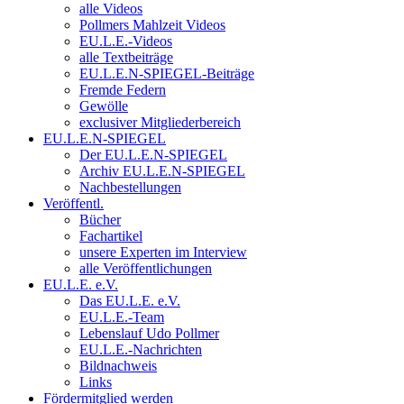
alle Videos
Pollmers Mahlzeit Videos
EU.L.E.-Videos
alle Textbeiträge
EU.L.E.N-SPIEGEL-Beiträge
Fremde Federn
Gewölle
exclusiver Mitgliederbereich
EU.L.E.N-SPIEGEL
Der EU.L.E.N-SPIEGEL
Archiv EU.L.E.N-SPIEGEL
Nachbestellungen
Veröffentl.
Bücher
Fachartikel
unsere Experten im Interview
alle Veröffentlichungen
EU.L.E. e.V.
Das EU.L.E. e.V.
EU.L.E.-Team
Lebenslauf Udo Pollmer
EU.L.E.-Nachrichten
Bildnachweis
Links
Fördermitglied werden