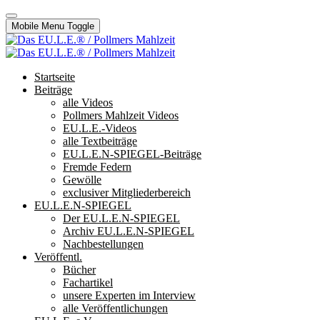
Mobile Menu Toggle
Startseite
Beiträge
alle Videos
Pollmers Mahlzeit Videos
EU.L.E.-Videos
alle Textbeiträge
EU.L.E.N-SPIEGEL-Beiträge
Fremde Federn
Gewölle
exclusiver Mitgliederbereich
EU.L.E.N-SPIEGEL
Der EU.L.E.N-SPIEGEL
Archiv EU.L.E.N-SPIEGEL
Nachbestellungen
Veröffentl.
Bücher
Fachartikel
unsere Experten im Interview
alle Veröffentlichungen