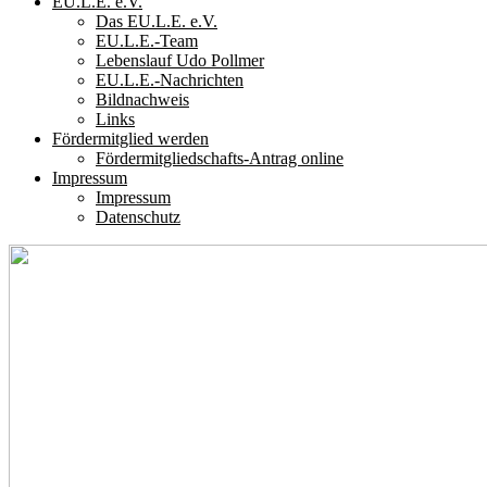
EU.L.E. e.V.
Das EU.L.E. e.V.
EU.L.E.-Team
Lebenslauf Udo Pollmer
EU.L.E.-Nachrichten
Bildnachweis
Links
Fördermitglied werden
Fördermitgliedschafts-Antrag online
Impressum
Impressum
Datenschutz