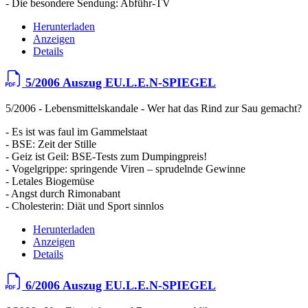
- Die besondere Sendung: Abführ-TV
Herunterladen
Anzeigen
Details
5/2006 Auszug EU.L.E.N-SPIEGEL
5/2006 - Lebensmittelskandale - Wer hat das Rind zur Sau gemacht?
- Es ist was faul im Gammelstaat
- BSE: Zeit der Stille
- Geiz ist Geil: BSE-Tests zum Dumpingpreis!
- Vogelgrippe: springende Viren – sprudelnde Gewinne
- Letales Biogemüse
- Angst durch Rimonabant
- Cholesterin: Diät und Sport sinnlos
Herunterladen
Anzeigen
Details
6/2006 Auszug EU.L.E.N-SPIEGEL