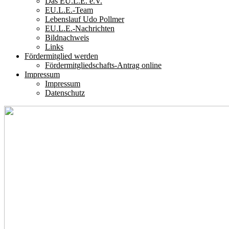
Das EU.L.E. e.V.
EU.L.E.-Team
Lebenslauf Udo Pollmer
EU.L.E.-Nachrichten
Bildnachweis
Links
Fördermitglied werden
Fördermitgliedschafts-Antrag online
Impressum
Impressum
Datenschutz