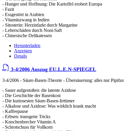
- Hunger und Hoffnung: Die Kartoffel erobert Europa
- Fazit
- Essgestört in Arabien
- Vitaminzwang in Indien
- Sitosterin: Herzinfarkt durch Margarine
- Leberschäden durch Noni-Saft
- Chinesische Delikatessen
Herunterladen
Anzeigen
Details
3-4/2006 Auszug EU.L.E.N-SPIEGEL
3-4/2006 - Säure-Basen-Theorie - Übersäuerung: alles nur Pipifax
- Sauer aufgestoßen: die latente Azidose
- Die Geschichte der Basenkost
- Die kuriosesten Säure-Basen-Irrtümer
- Alkalose und Azidose: Was wirklich krank macht
- Kaffeepause
- Erbsen: transgene Tricks
- Knochenbrecher Vitamin A
- Schrotschuss für Vollkorn