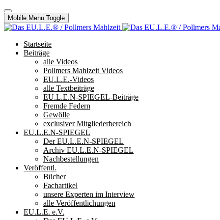
Mobile Menu Toggle
Startseite
Beiträge
alle Videos
Pollmers Mahlzeit Videos
EU.L.E.-Videos
alle Textbeiträge
EU.L.E.N-SPIEGEL-Beiträge
Fremde Federn
Gewölle
exclusiver Mitgliederbereich
EU.L.E.N-SPIEGEL
Der EU.L.E.N-SPIEGEL
Archiv EU.L.E.N-SPIEGEL
Nachbestellungen
Veröffentl.
Bücher
Fachartikel
unsere Experten im Interview
alle Veröffentlichungen
EU.L.E. e.V.