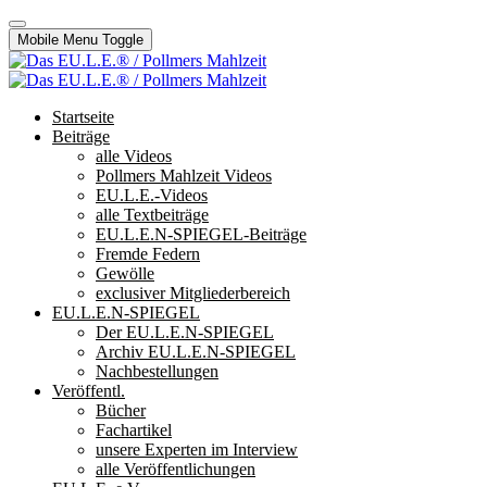
Mobile Menu Toggle
Startseite
Beiträge
alle Videos
Pollmers Mahlzeit Videos
EU.L.E.-Videos
alle Textbeiträge
EU.L.E.N-SPIEGEL-Beiträge
Fremde Federn
Gewölle
exclusiver Mitgliederbereich
EU.L.E.N-SPIEGEL
Der EU.L.E.N-SPIEGEL
Archiv EU.L.E.N-SPIEGEL
Nachbestellungen
Veröffentl.
Bücher
Fachartikel
unsere Experten im Interview
alle Veröffentlichungen