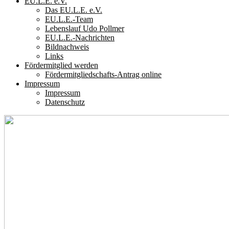
EU.L.E. e.V.
Das EU.L.E. e.V.
EU.L.E.-Team
Lebenslauf Udo Pollmer
EU.L.E.-Nachrichten
Bildnachweis
Links
Fördermitglied werden
Fördermitgliedschafts-Antrag online
Impressum
Impressum
Datenschutz