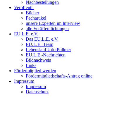
Nachbestellungen
Veröffentl.
Bücher
Fachartikel
unsere Experten im Interview
alle Veröffentlichungen
EU.L.E. e.V.
Das EU.L.E. e.V.
EU.L.E.-Team
Lebenslauf Udo Pollmer
EU.L.E.-Nachrichten
Bildnachweis
Links
Fördermitglied werden
Fördermitgliedschafts-Antrag online
Impressum
Impressum
Datenschutz