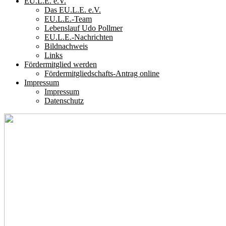
EU.L.E. e.V.
Das EU.L.E. e.V.
EU.L.E.-Team
Lebenslauf Udo Pollmer
EU.L.E.-Nachrichten
Bildnachweis
Links
Fördermitglied werden
Fördermitgliedschafts-Antrag online
Impressum
Impressum
Datenschutz