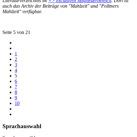
Literaturverzeichnis im
=> exclusiven Mitgliederbereich
. Dort ist
auch das Archiv der Beiträge von "Mahlzeit" und "Pollmers
Mahlzeit" verfügbar.
Seite 5 von 21
1
2
3
4
5
6
7
8
9
10
Sprachauswahl