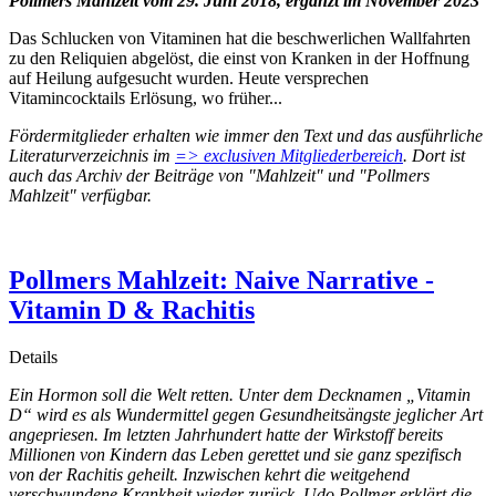
Pollmers Mahlzeit vom 29. Juni 2018, ergänzt im November 2023
Das Schlucken von Vitaminen hat die beschwerlichen Wallfahrten
zu den Reliquien abgelöst, die einst von Kranken in der Hoffnung
auf Heilung aufgesucht wurden. Heute versprechen
Vitamincocktails Erlösung, wo früher...
Fördermitglieder erhalten wie immer den Text und das ausführliche
Literaturverzeichnis im
=> exclusiven Mitgliederbereich
. Dort ist
auch das Archiv der Beiträge von "Mahlzeit" und "Pollmers
Mahlzeit" verfügbar.
Pollmers Mahlzeit: Naive Narrative -
Vitamin D & Rachitis
Details
Ein Hormon soll die Welt retten. Unter dem Decknamen „Vitamin
D“ wird es als Wundermittel gegen Gesundheitsängste jeglicher Art
angepriesen. Im letzten Jahrhundert hatte der Wirkstoff bereits
Millionen von Kindern das Leben gerettet und sie ganz spezifisch
von der Rachitis geheilt. Inzwischen kehrt die weitgehend
verschwundene Krankheit wieder zurück. Udo Pollmer erklärt die