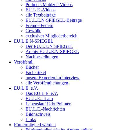
Pollmers Mahlzeit Videos
EU.L.E.-Videos
alle Textbeiträge
EU.L.E.N-SPIEGEL-Beiträge
Fremde Federn
Gewölle
exclusiver Mitgliederbereich
EU.L.E.N-SPIEGEL
Der EU.L.E.N-SPIEGEL
Archiv EU.L.E.N-SPIEGEL
Nachbestellungen
Veröffentl.
Bücher
Fachartikel
unsere Experten im Interview
alle Veröffentlichungen
EU.L.E. e.V.
Das EU.L.E. e.V.
EU.L.E.-Team
Lebenslauf Udo Pollmer
EU.L.E.-Nachrichten
Bildnachweis
Links
Fördermitglied werden
Fördermitgliedschafts-Antrag online