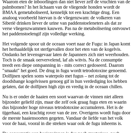
Waarom eten de inboorlingen dan niet liever zelf de vruchten van de
palmbomen? In het lichaam van de vliegende honden wordt de
BMAA gemetaboliseerd, kennelijk tot een krachtige drug. Een
analoog voorbeeld hiervan is de vliegenzwam: de volkeren van
Siberië drinken liever de urine van paddenstoeleneters als dat ze
verse vliegenzwammen kauwen. Pas na de metabolisering ontvouwt
het paddenstoelengif zijn volledige werking.
Het volgende spoor uit de oceaan voert naar de Fugu: in Japan komt
het herhaaldelijk tot sterfgevallen door het eten van de kogelvis.
Ondanks het levensgevaar laten de Japanners zich niet weerhouden.
Toch is de smaak oervervelend, laf als witvis. Na de consumptie
treedt een diepe ontspanning in - mits correct gedoseerd. Daarom
"smaakt" het goed. De drug in fugu wordt tetrodotoxine genoemd.
Dolfijnen spelen soms waterpolo met fugus – net zolang tot de
doodsbange kogelvissen genoeg gif in hun verdediging los hebben
gelaten, dat de dolfijnen high zijn en vredig in de oceaan chillen.
Nu is er onder de haaien een soort waarvan de vinnen niet alleen
bijzonder geliefd zijn, maar die zelf ook graag fugu eten en waarin
dus bijzonder hoge niveaus tetrodotoxine accumuleren. Het is de
tijgerhaai, een krachtig rover van de zee. Overigens wordt fugu door
de meeste haaiensoorten gegeten. Vandaar de liefde van het volk
voor de haai, vooral in die streken waar ook de fugu inheems is.