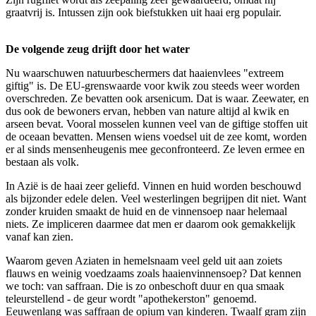
graatvrij is. Intussen zijn ook biefstukken uit haai erg populair.
De volgende zeug drijft door het water
Nu waarschuwen natuurbeschermers dat haaienvlees "extreem
giftig" is. De EU-grenswaarde voor kwik zou steeds weer worden
overschreden. Ze bevatten ook arsenicum. Dat is waar. Zeewater, en
dus ook de bewoners ervan, hebben van nature altijd al kwik en
arseen bevat. Vooral mosselen kunnen veel van de giftige stoffen uit
de oceaan bevatten. Mensen wiens voedsel uit de zee komt, worden
er al sinds mensenheugenis mee geconfronteerd. Ze leven ermee en
bestaan als volk.
In Azië is de haai zeer geliefd. Vinnen en huid worden beschouwd
als bijzonder edele delen. Veel westerlingen begrijpen dit niet. Want
zonder kruiden smaakt de huid en de vinnensoep naar helemaal
niets. Ze impliceren daarmee dat men er daarom ook gemakkelijk
vanaf kan zien.
Waarom geven Aziaten in hemelsnaam veel geld uit aan zoiets
flauws en weinig voedzaams zoals haaienvinnensoep? Dat kennen
we toch: van saffraan. Die is zo onbeschoft duur en qua smaak
teleurstellend - de geur wordt "apothekerston" genoemd.
Eeuwenlang was saffraan de opium van kinderen. Twaalf gram zijn