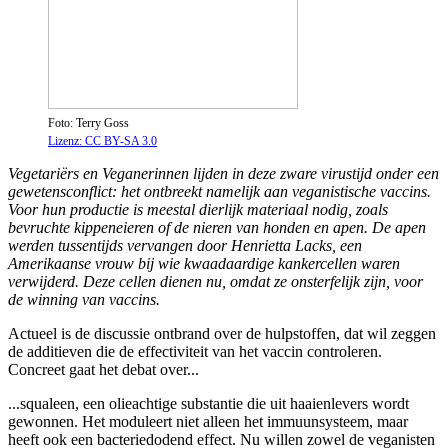
Foto: Terry Goss
Lizenz: CC BY-SA 3.0
Vegetariërs en Veganerinnen lijden in deze zware virustijd onder een
gewetensconflict: het ontbreekt namelijk aan veganistische vaccins.
Voor hun productie is meestal dierlijk materiaal nodig, zoals
bevruchte kippeneieren of de nieren van honden en apen. De apen
werden tussentijds vervangen door Henrietta Lacks, een
Amerikaanse vrouw bij wie kwaadaardige kankercellen waren
verwijderd. Deze cellen dienen nu, omdat ze onsterfelijk zijn, voor
de winning van vaccins.
Actueel is de discussie ontbrand over de hulpstoffen, dat wil zeggen
de additieven die de effectiviteit van het vaccin controleren.
Concreet gaat het debat over...
...squaleen, een olieachtige substantie die uit haaienlevers wordt
gewonnen. Het moduleert niet alleen het immuunsysteem, maar
heeft ook een bacteriedodend effect. Nu willen zowel de veganisten