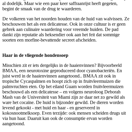
al dodelijk. Maar wie een paar keer saffraanrijst heeft gegeten,
begint de smaak van de drug te waarderen.
De volkeren van het noorden houden van de huid van walvissen. Ze
beschouwen het als een delicatesse. Ook in onze cultuur is er geen
gebrek aan culinaire waardering voor vreemde huiden. De pad
dankt zijn reputatie als heksendier ook aan het feit dat sommige
soorten een morfine-bevattende secreet afscheiden.
Haar in de vliegende hondensoep
Misschien zit er iets dergelijks in de haaienvinnen? Bijvoorbeeld
BMAA, een neurotoxine geproduceerd door cyanobacteriën. En
juist werd in de haaienvinnen aangetoond.. BMAA zit ook in
tropische Cycaspalmen en hoopt zich op in fruitvleermuizen die
palmvruchten eten. Op het eiland Guam worden fruitvleermuizen
beschouwd als een delicatesse – en volgens neuroloog Deborah
Mash van de Universiteit van Miami zijn ze daar net zo gewild als
ware het cocaïne. De huid is bijzonder gewild. De dieren worden
levend gekookt - met huid en haar - en geserveerd in
kokosnootmelksoep. Even terzijde: ook mensen scheiden drugs uit
via hun haar. Daaruit kan ook de consumptie ervan worden
aangetoond.