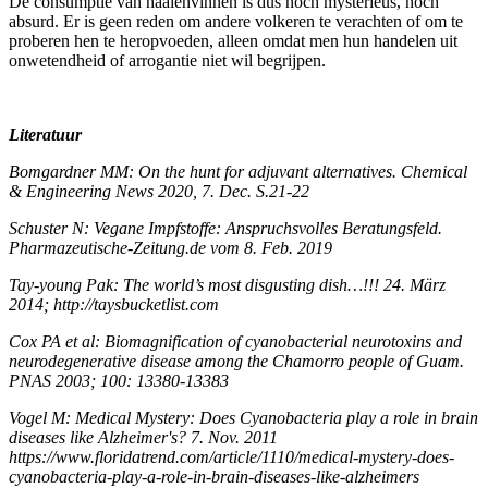
De consumptie van haaienvinnen is dus noch mysterieus, noch
absurd. Er is geen reden om andere volkeren te verachten of om te
proberen hen te heropvoeden, alleen omdat men hun handelen uit
onwetendheid of arrogantie niet wil begrijpen.
Literatuur
Bomgardner MM: On the hunt for adjuvant alternatives. Chemical
& Engineering News 2020, 7. Dec. S.21-22
Schuster N: Vegane Impfstoffe: Anspruchsvolles Beratungsfeld.
Pharmazeutische-Zeitung.de vom 8. Feb. 2019
Tay-young Pak: The world’s most disgusting dish…!!! 24. März
2014; http://taysbucketlist.com
Cox PA et al: Biomagnification of cyanobacterial neurotoxins and
neurodegenerative disease among the Chamorro people of Guam.
PNAS 2003; 100: 13380-13383
Vogel M: Medical Mystery: Does Cyanobacteria play a role in brain
diseases like Alzheimer's? 7. Nov. 2011
https://www.floridatrend.com/article/1110/medical-mystery-does-
cyanobacteria-play-a-role-in-brain-diseases-like-alzheimers