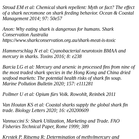
Stroud EM et al: Chemical shark repellent: Myth or fact? The effect
of a shark necromone on shark feeding behavior. Ocean & Coastal
Management 2014; 97: 50e57
Anon: Why eating shark is dangerous for humans. Shark
Conservation Australia
https://www.sharkconservation.org.au/shark-meat-is-toxic
Hammerschlag N et al: Cyanobacterial neurotoxin BMAA and
mercury in sharks. Toxins 2016; 8: e238
Barcia LG et al: Mercury and arsenic in processed fins from nine of
the most traded shark species in the Hong Kong and China dried
seafood markets: The potential health risks of shark fin soup.
Marine Pollution Bulletin 2020; 157: e111281
Pollmer U et al: Opium fürs Volk. Rowohlt, Reinbek 2011
Van Houtan KS et al: Coastal sharks supply the global shark fin
trade. Biology Letters 2020; 16: e20200609
Vannuccini S: Shark Utilization, Marketing and Trade. FAO
Fisheries Technical Paper, Rome 1999; 389
Krystek P, Ritsema R: Determination of methylmercury and