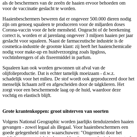
als de beschermers van de zeeȅn de haaien ervoor behoeden om
voor de vaccinatie geslacht te worden.
Haaienbeschermers beweren dat er ongeveer 500.000 dieren nodig
zijn om genoeg squaleen te produceren voor de miljarden doses
Corona-vaccin voor de hele mensheid. Ongeacht of de berekening
correct is, worden er al jarenlang ongeveer 3 miljoen haaien per jaar
geslacht voor squaleen. Naast de farmaceutische industrie is de
cosmetica-industrie de grootste klant: zij heeft het haaienchemicalie
nodig voor make-up en huidverzorging zoals lipgloss,
vochtinbrengers of als fixeermiddel in parfum.
Squaleen kan ook worden gewonnen uit afval van de
olijfolieproductie. Dat is echter tamelijk moeizaam - d.w.z.
schadelijk voor het milieu. De stof wordt ook geproduceerd door het
menselijk lichaam zelf en afgescheiden door de talgklieren. Het
zorgt voor een beschermende laag op de huid, waardoor deze
vochtig en elastisch blijft.
Grote krantenkoppen: groot uitsterven van soorten
Volgens National Geographic worden jaarlijks tienduizenden haaien
gevangen - zowel legaal als illegaal. Voor haaienbeschermers een
goede gelegenheid om te waarschuwen: "Ongemerkt door het