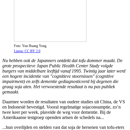
Foto: Yun Huang Yong
Lizenz: CC BY 2.0
Nu hebben ook de Japanners ontdekt dat tofu dommer maakt. De
grote prospectieve Japan Public Health Center Study volgde
burgers van middelbare leeftijd vanaf 1995. Twintig jaar later werd
een hogere incidentie van "cognitieve stoornissen" (cognitive
impairment) en zelfs dementie gediagnosticeerd bij degenen die
graag soja aten. Het verwoestende resultaat is nu pas publiek
gemaakt.
Daarmee worden de resultaten van oudere studies uit China, de VS
en Indonesië bevestigd. Vooral regelmatige sojaconsumptie, zo’n
twee keer per week, plaveide de weg voor dementie. Bij de
Amerikaanse testgroep openden artsen de schedels na...
...hun overlijden en stelden vast dat soja de hersenen van tofu-eters