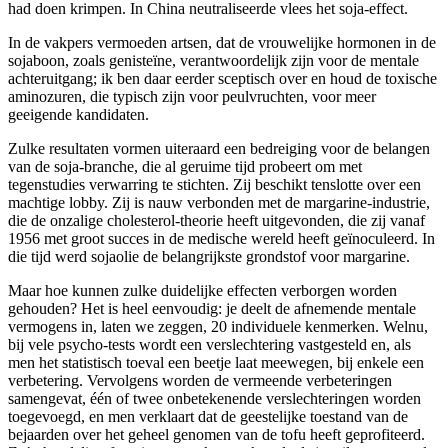
had doen krimpen. In China neutraliseerde vlees het soja-effect.
In de vakpers vermoeden artsen, dat de vrouwelijke hormonen in de
sojaboon, zoals genisteïne, verantwoordelijk zijn voor de mentale
achteruitgang; ik ben daar eerder sceptisch over en houd de toxische
aminozuren, die typisch zijn voor peulvruchten, voor meer
geeigende kandidaten.
Zulke resultaten vormen uiteraard een bedreiging voor de belangen
van de soja-branche, die al geruime tijd probeert om met
tegenstudies verwarring te stichten. Zij beschikt tenslotte over een
machtige lobby. Zij is nauw verbonden met de margarine-industrie,
die de onzalige cholesterol-theorie heeft uitgevonden, die zij vanaf
1956 met groot succes in de medische wereld heeft geïnoculeerd. In
die tijd werd sojaolie de belangrijkste grondstof voor margarine.
Maar hoe kunnen zulke duidelijke effecten verborgen worden
gehouden? Het is heel eenvoudig: je deelt de afnemende mentale
vermogens in, laten we zeggen, 20 individuele kenmerken. Welnu,
bij vele psycho-tests wordt een verslechtering vastgesteld en, als
men het statistisch toeval een beetje laat meewegen, bij enkele een
verbetering. Vervolgens worden de vermeende verbeteringen
samengevat, één of twee onbetekenende verslechteringen worden
toegevoegd, en men verklaart dat de geestelijke toestand van de
bejaarden over het geheel genomen van de tofu heeft geprofiteerd.