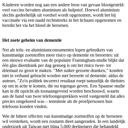
Kinderen worden nog aan een andere bron van gevaar blootgesteld:
veel vaccins bevatten aluminium als hulpstof. Hoewel aluminium
slechts gedeeltelijk uit voedsel wordt opgenomen, wordt het bij
vaccinatie via een naald rechtstreeks in het lichaam opgenomen en
bereikt het via het bloed de hersenen.
Het zoete geheim van dementie
Net als tofu- en aluminiumconsumenten lopen gebruikers van
kunstmatige zoetstoffen meer risico op dementie en beroertes: uit
een nieuwe evaluatie van de populaire Framingham-studie blijkt dat
één glas dieetdrank per dag genoeg is om het risico twee- tot
driemaal zo groot te maken. "Met suiker gezoete dranken," konden
niet in verband gebracht worden met beroerte of dementie. aldus de
auteurs. "Zo'n politiek incorrect resultaat roept natuurlijk de dietistes
op om in actie te komen, die nu tegengas geven. Een Spaanse studie
kan in dit opzicht als toonaangevend worden beschouwd, waarin
aan de hand van twee telefoongesprekken werd vastgesteld dat alles
precies omgekeerd was – tenminste als de proefpersonen hun
telefoons konden vinden.
Wie de bittere effecten van kunstmatige zoetstoffen op de hersenen
wil versterken, wordt een zoutarm dieet aangeraden. In een landelijk
onderzoek uit Taiwan met bijna 5.000 deelnemers die behandeld