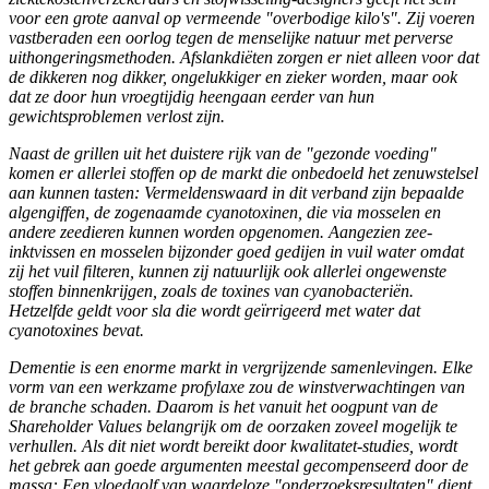
voor een grote aanval op vermeende "overbodige kilo's". Zij voeren
vastberaden een oorlog tegen de menselijke natuur met perverse
uithongeringsmethoden. Afslankdiëten zorgen er niet alleen voor dat
de dikkeren nog dikker, ongelukkiger en zieker worden, maar ook
dat ze door hun vroegtijdig heengaan eerder van hun
gewichtsproblemen verlost zijn.
Naast de grillen uit het duistere rijk van de "gezonde voeding"
komen er allerlei stoffen op de markt die onbedoeld het zenuwstelsel
aan kunnen tasten: Vermeldenswaard in dit verband zijn bepaalde
algengiffen, de zogenaamde cyanotoxinen, die via mosselen en
andere zeedieren kunnen worden opgenomen. Aangezien zee-
inktvissen en mosselen bijzonder goed gedijen in vuil water omdat
zij het vuil filteren, kunnen zij natuurlijk ook allerlei ongewenste
stoffen binnenkrijgen, zoals de toxines van cyanobacteriën.
Hetzelfde geldt voor sla die wordt geïrrigeerd met water dat
cyanotoxines bevat.
Dementie is een enorme markt in vergrijzende samenlevingen. Elke
vorm van een werkzame profylaxe zou de winstverwachtingen van
de branche schaden. Daarom is het vanuit het oogpunt van de
Shareholder Values belangrijk om de oorzaken zoveel mogelijk te
verhullen. Als dit niet wordt bereikt door kwalitatet-studies, wordt
het gebrek aan goede argumenten meestal gecompenseerd door de
massa: Een vloedgolf van waardeloze "onderzoeksresultaten" dient