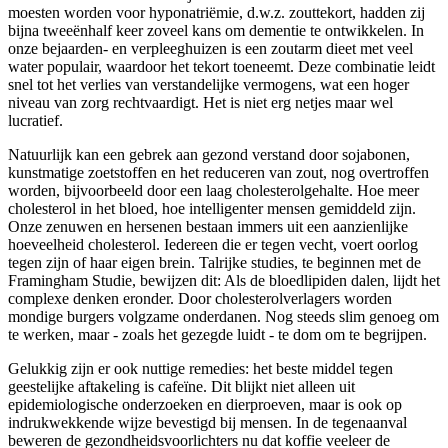
moesten worden voor hyponatriëmie, d.w.z. zouttekort, hadden zij
bijna tweeënhalf keer zoveel kans om dementie te ontwikkelen. In
onze bejaarden- en verpleeghuizen is een zoutarm dieet met veel
water populair, waardoor het tekort toeneemt. Deze combinatie leidt
snel tot het verlies van verstandelijke vermogens, wat een hoger
niveau van zorg rechtvaardigt. Het is niet erg netjes maar wel
lucratief.
Natuurlijk kan een gebrek aan gezond verstand door sojabonen,
kunstmatige zoetstoffen en het reduceren van zout, nog overtroffen
worden, bijvoorbeeld door een laag cholesterolgehalte. Hoe meer
cholesterol in het bloed, hoe intelligenter mensen gemiddeld zijn.
Onze zenuwen en hersenen bestaan immers uit een aanzienlijke
hoeveelheid cholesterol. Iedereen die er tegen vecht, voert oorlog
tegen zijn of haar eigen brein. Talrijke studies, te beginnen met de
Framingham Studie, bewijzen dit: Als de bloedlipiden dalen, lijdt het
complexe denken eronder. Door cholesterolverlagers worden
mondige burgers volgzame onderdanen. Nog steeds slim genoeg om
te werken, maar - zoals het gezegde luidt - te dom om te begrijpen.
Gelukkig zijn er ook nuttige remedies: het beste middel tegen
geestelijke aftakeling is cafeïne. Dit blijkt niet alleen uit
epidemiologische onderzoeken en dierproeven, maar is ook op
indrukwekkende wijze bevestigd bij mensen. In de tegenaanval
beweren de gezondheidsvoorlichters nu dat koffie veeleer de