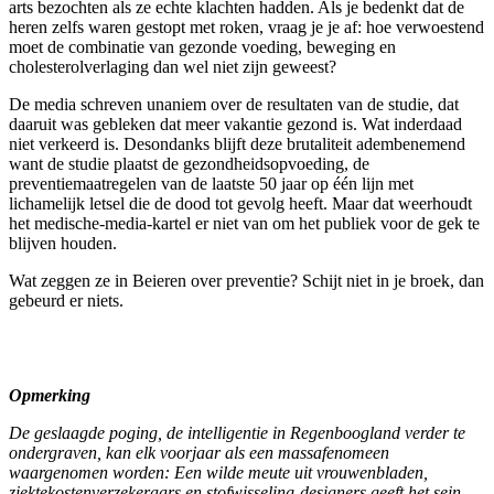
arts bezochten als ze echte klachten hadden. Als je bedenkt dat de
heren zelfs waren gestopt met roken, vraag je je af: hoe verwoestend
moet de combinatie van gezonde voeding, beweging en
cholesterolverlaging dan wel niet zijn geweest?
De media schreven unaniem over de resultaten van de studie, dat
daaruit was gebleken dat meer vakantie gezond is. Wat inderdaad
niet verkeerd is. Desondanks blijft deze brutaliteit adembenemend
want de studie plaatst de gezondheidsopvoeding, de
preventiemaatregelen van de laatste 50 jaar op één lijn met
lichamelijk letsel die de dood tot gevolg heeft. Maar dat weerhoudt
het medische-media-kartel er niet van om het publiek voor de gek te
blijven houden.
Wat zeggen ze in Beieren over preventie? Schijt niet in je broek, dan
gebeurd er niets.
Opmerking
De geslaagde poging, de intelligentie in Regenboogland verder te
ondergraven, kan elk voorjaar als een massafenomeen
waargenomen worden: Een wilde meute uit vrouwenbladen,
ziektekostenverzekeraars en stofwisseling-designers geeft het sein