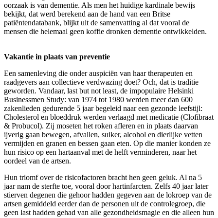
oorzaak is van dementie. Als men het huidige kardinale bewijs
bekijkt, dat werd berekend aan de hand van een Britse
patiëntendatabank, blijkt uit de samenvatting al dat vooral de
mensen die helemaal geen koffie dronken dementie ontwikkelden.
Vakantie in plaats van preventie
Een samenleving die onder auspiciën van haar therapeuten en
raadgevers aan collectieve verdwazing doet? Och, dat is traditie
geworden. Vandaar, last but not least, de impopulaire Helsinki
Businessmen Study: van 1974 tot 1980 werden meer dan 600
zakenlieden gedurende 5 jaar begeleid naar een gezonde leefstijl:
Cholesterol en bloeddruk werden verlaagd met medicatie (Clofibraat
& Probucol). Zij moseten het roken afleren en in plaats daarvan
ijverig gaan bewegen, afvallen, suiker, alcohol en dierlijke vetten
vermijden en granen en bessen gaan eten. Op die manier konden ze
hun risico op een hartaanval met de helft verminderen, naar het
oordeel van de artsen.
Hun triomf over de risicofactoren bracht hen geen geluk. Al na 5
jaar nam de sterfte toe, vooral door hartinfarcten. Zelfs 40 jaar later
stierven degenen die gehoor hadden gegeven aan de lokroep van de
artsen gemiddeld eerder dan de personen uit de controlegroep, die
geen last hadden gehad van alle gezondheidsmagie en die alleen hun