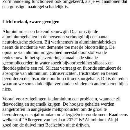
Zo’n handeling functioneert ook omgekeerd, als je wilt aantonen dat
een gunstige maatregel schadelijk is.
Licht metaal, zware gevolgen
Aluminium is een bekend zenuwgif. Daarom zijn de
aluminiumgehalten in de hersenen verhoogd bij een aantal
neurologische ziekten. Bij werknemers in aluminiumfabrieken
neemt de incidentie van dementie toe met de blootstelling. De
opname van aluminium geschied meestal door stof via de
reukzenuw. In het spijsverteringskanaal is de situatie
gecompliceerder: in water speelt bijvoorbeeld het silicaat- en
fluoridegehalte een rol. Silicaat vertraagt en fluoride stimuleert de
absorptie van aluminium. Citrusvruchten, frisdranken en bessen
bevorderen de absorptie door hun citroenzuurgehalte. Dit is de reden
waarom we soms duidelijke verbanden vinden en andere keren bijna
niets.
Vooral voor zuigelingen is aluminium een probleem, wanneer zij
flesvoeding en sojamelk krijgen. De hoogste gehaltes werden
aangetroffen in aangepaste melkproducten om de groei te
bevorderen, en sojaformulae om allergieën te voorkomen. Raad eens
welke stof "Allergeen van het Jaar 2022" is? Aluminium. Altijd
goed om de duivel met Beëlzebub uit te drijven.