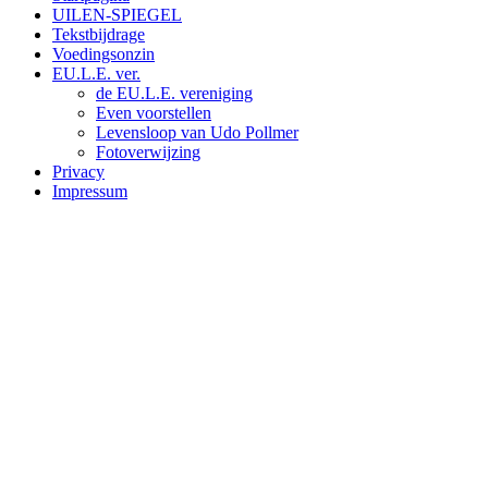
UILEN-SPIEGEL
Tekstbijdrage
Voedingsonzin
EU.L.E. ver.
de EU.L.E. vereniging
Even voorstellen
Levensloop van Udo Pollmer
Fotoverwijzing
Privacy
Impressum