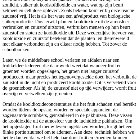
zonlicht, suiker uit koolstofdioxide en water, wat op zijn beurt
zetmeel en cellulose oplevert. Zoals bekend komt er bij deze reactie
zuurstof vrij. Het is als het ware een afvalproduct van biologische
suikerproductie. Dus terwijl planten kooldioxide uit de atmosfeer
verbruiken en zuurstof uitstoten, verbruiken mensen op hun beurt
zuurstof en stoten ze kooldioxide uit. Deze wederzijdse toevoer van
kooldioxide en zuurstof betekent dat de planten- en dierenwereld
met elkaar verbonden zijn en elkaar nodig hebben. Tot zover de
schoolboeken.
Laten we de middelbare school verlaten en afdalen naar een
fruitkelder: iedereen die daar werkt weet dat wanneer fruit en
groenten worden opgeslagen, het groen niet langer zuurstof
produceert, maar precies het tegenovergestelde doet: het verbruikt de
zuurstof in de lucht en produceert kooldioxide. Dit is vervelend voor
de groenteboer. Als hij de zuurstof niet op tijd verwijdert, wordt fruit
overrijp en verwelken zijn groenten.
Omdat de kooldioxideconcentraties die het fruit schaden snel bereikt
worden tijdens de opslag, worden er speciale apparaten, de
zogenaamde scrubbers, geïnstalleerd in de pakhuizen. Deze vissen
de kooldioxide uit de atmosfeer van de luchtdichte pakhuizen. Om
het opgeslagen fruit nieuw leven ingeblazen worden, krijgt het een
flinke portie zuurstof om te ademen. Aan deze techniek hebben we
het te danken dat we het hele jaar door fruit en groenten kunnen