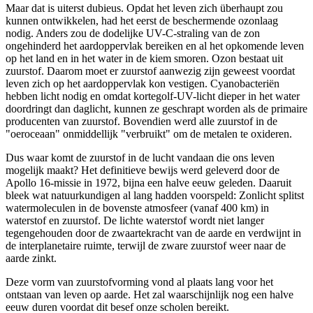
Maar dat is uiterst dubieus. Opdat het leven zich überhaupt zou
kunnen ontwikkelen, had het eerst de beschermende ozonlaag
nodig. Anders zou de dodelijke UV-C-straling van de zon
ongehinderd het aardoppervlak bereiken en al het opkomende leven
op het land en in het water in de kiem smoren. Ozon bestaat uit
zuurstof. Daarom moet er zuurstof aanwezig zijn geweest voordat
leven zich op het aardoppervlak kon vestigen. Cyanobacteriën
hebben licht nodig en omdat kortegolf-UV-licht dieper in het water
doordringt dan daglicht, kunnen ze geschrapt worden als de primaire
producenten van zuurstof. Bovendien werd alle zuurstof in de
"oeroceaan" onmiddellijk "verbruikt" om de metalen te oxideren.
Dus waar komt de zuurstof in de lucht vandaan die ons leven
mogelijk maakt? Het definitieve bewijs werd geleverd door de
Apollo 16-missie in 1972, bijna een halve eeuw geleden. Daaruit
bleek wat natuurkundigen al lang hadden voorspeld: Zonlicht splitst
watermoleculen in de bovenste atmosfeer (vanaf 400 km) in
waterstof en zuurstof. De lichte waterstof wordt niet langer
tegengehouden door de zwaartekracht van de aarde en verdwijnt in
de interplanetaire ruimte, terwijl de zware zuurstof weer naar de
aarde zinkt.
Deze vorm van zuurstofvorming vond al plaats lang voor het
ontstaan van leven op aarde. Het zal waarschijnlijk nog een halve
eeuw duren voordat dit besef onze scholen bereikt.