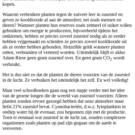
kopen.
Waarom verbruiken planten tegen de zuivere leer in zuurstof en
geven ze kooldioxide af aan de atmosfeer, net zoals mensen en
dieren? Wanneer planten hun reserves zoals zetmeel of suiker willen
gebruiken om energie te produceren, bijvoorbeeld tijdens het
ontkiemen, hebben ze precies zoveel zuurstof nodig als ze eerder
hebben vrijgemaakt en scheiden ze precies zoveel kooldioxide uit
als ze eerder hebben gebonden. Hetzelfde geldt wanneer planten
rotten, verbranden of verteerd worden. Uiteindelijk blijft er aldus
Adam Riese geen gram zuurstof over. En geen gram CO
wordt
2
verbruikt.
Het is dus niet zo dat de planten de dieren voorzien van de zuurstof
in de lucht. Ze verbuiken het uiteindelijk het zelf. En wel volledig!
Maar veel schoolboeken gaan nog een stapje verder met het idee
van de groene longen die de wereld van zuurstof voorzien: Alleen
planten zouden ervoor gezorgd hebben dat onze atmosfeer maar
liefst 21% zuurstof bevat. Cyanobacteriën, d.w.z. fytoplankton in
ondiep water bij de evenaar, zou begonnen zijn met de productie.
Toen er eenmaal wat zuurstof in de lucht zat, zouden complexere
organismen zoals planten op pad zijn gegaan om de aarde te
veroveren.