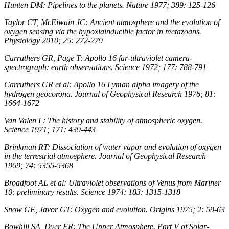
Hunten DM: Pipelines to the planets. Nature 1977; 389: 125-126
Taylor CT, McEiwain JC: Ancient atmosphere and the evolution of
oxygen sensing via the hypoxia­inducible factor in metazoans.
Physiology 2010; 25: 272-279
Carruthers GR, Page T: Apollo 16 far-ultraviolet camera-
spectrograph: earth observations. Science 1972; 177: 788-791
Carruthers GR et al: Apollo 16 Lyman alpha imagery of the
hydrogen geocorona. Journal of Geophysical Research 1976; 81:
1664-1672
Van Valen L: The history and stability of atmospheric oxygen.
Science 1971; 171: 439-443
Brinkman RT: Dissociation of water vapor and evolution of oxygen
in the terrestrial atmosphere. Journal of Geophysical Research
1969; 74: 5355-5368
Broadfoot AL et al: Ultraviolet observations of Venus from Mariner
10: preliminary results. Science 1974; 183: 1315-1318
Snow GE, Javor GT: Oxygen and evolution. Origins 1975; 2: 59-63
Bowhill SA, Dyer ER: The Upper Atmosphere. Part V of Solar-