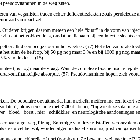
l pseudovitaminen in de weg zitten.
en van veganisten traden echter deficiëntieziekten zoals pernicieuze
voorraad voor zichzelf.
 Ouderen krijgen daarom meteen een hele “kuur” in de vorm van inject
 zijn dat het voldoende is, omdat het lichaam bij een injectie slechts ee
t er altijd een beetje door in het weefsel. (57) Het idee van orale to
t het ruim de helft op, bij 50 µg nog maar 3 % en bij 1000 µg nog maar
15% van de dosis. (15)
leert, is nog maar de vraag. Want de complexe biochemische regulering
er-onafhankelijke absorptie. (57) Pseudovitaminen hopen zich vooral op
eken. De populaire opvatting dat hun medicijn metformine een tekort ve
ten”, aldus een studie met 3500 diabetici, “bij wie deze vitamine als a
er-, bloed-, borst-, nier-, schildklier- en neurologische aandoeningen e
er naar algenvergiftiging. Sommige van deze gifstoffen veroorzaken ook 
s de duivel het wil, worden algen inclusief spirulina, juist van ganser
m wakame, chlorella of nori (porphyra). Ze bevatten wel inactieve B12