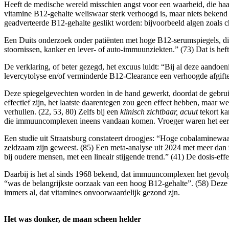
Heeft de medische wereld misschien angst voor een waarheid, die ha
vitamine B12-gehalte weliswaar sterk verhoogd is, maar niets bekend
geadverteerde B12-gehalte geslikt worden: bijvoorbeeld algen zoals ch
Een Duits onderzoek onder patiënten met hoge B12-serumspiegels, d
stoornissen, kanker en lever- of auto-immuunziekten.” (73) Dat is heft
De verklaring, of beter gezegd, het excuus luidt: “Bij al deze aand
levercytolyse en/of verminderde B12-Clearance een verhoogde afgifte 
Deze spiegelgevechten worden in de hand gewerkt, doordat de gebruik
effectief zijn, het laatste daarentegen zou geen effect hebben, maar
verhullen. (22, 53, 80) Zelfs bij een
klinisch zichtbaar, acuut
tekort ka
die immuuncomplexen ineens vandaan komen. Vroeger waren het eerd
Een studie uit Straatsburg constateert droogjes: “Hoge cobalaminew
zeldzaam zijn geweest. (85) Een meta-analyse uit 2024 met meer dan 90
bij oudere mensen, met een lineair stijgende trend.” (41) De dosis-eff
Daarbij is het al sinds 1968 bekend, dat immuuncomplexen het gevolg 
“was de belangrijkste oorzaak van een hoog B12-gehalte”. (58) Deze c
immers al, dat vitamines onvoorwaardelijk gezond zjn.
Het was donker, de maan scheen helder