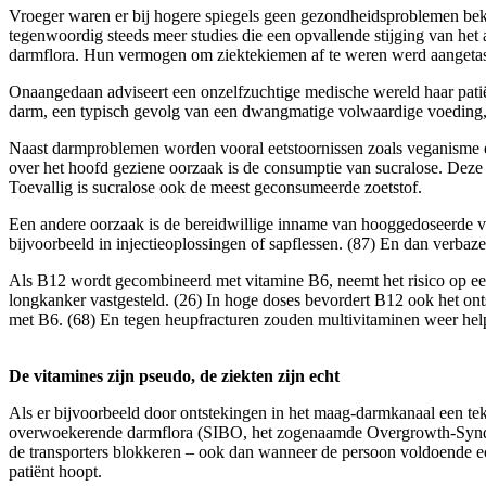
Vroeger waren er bij hogere spiegels geen gezondheidsproblemen be
tegenwoordig steeds meer studies die een opvallende stijging van het
darmflora. Hun vermogen om ziektekiemen af te weren werd aangetast
Onaangedaan adviseert een onzelfzuchtige medische wereld haar patië
darm, een typisch gevolg van een dwangmatige volwaardige voeding, w
Naast darmproblemen worden vooral eetstoornissen zoals veganisme 
over het hoofd geziene oorzaak is de consumptie van sucralose. Deze z
Toevallig is sucralose ook de meest geconsumeerde zoetstof.
Een andere oorzaak is de bereidwillige inname van hooggedoseerde vi
bijvoorbeeld in injectieoplossingen of sapflessen. (87) En dan verbazen
Als B12 wordt gecombineerd met vitamine B6, neemt het risico op ee
longkanker vastgesteld. (26) In hoge doses bevordert B12 ook het o
met B6. (68) En tegen heupfracturen zouden multivitaminen weer helpe
De vitamines zijn pseudo, de ziekten zijn echt
Als er bijvoorbeeld door ontstekingen in het maag-darmkanaal een teko
overwoekerende darmflora (SIBO, het zogenaamde Overgrowth-Syndro
de transporters blokkeren – ook dan wanneer de persoon voldoende e
patiënt hoopt.