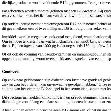
dierlijke producten wordt voldoende B12 opgenomen. Tenzij er te vee
Pasgeborenen worden meestal geboren met een B12-reserve. Bij kinder
reserves beschikten; het lichaam van de vrouw houdt de schaarse rest
Op oudere leeftijd neemt het vermogen om B12 op te nemen echter af.
dit geval telkens één of twee milligram. Dit is nodig om er zeker van te
Inmiddels worden megadoses ook oraal toegediend, want daardoor sijpel
Om een idee te krijgen van wat het lichaam ervan vindt: bij 1 µg neem
dosis. Bij een
injectie
van 1000 µg is dat nog steeds 150 µg, oftewel 
Of dit ook de vorming van pseudovitaminen en immunoglobulinen stimu
opgenomen, wordt gewoon overspoeld; artsen spreken van een transport
Goudezels
Op zoek naar geldbronnen zijn diabetici een lucratieve goudezel gebl
ziekten zou bevorderen, kan onverwachte gevolgen hebben: “Onze resulta
stijging van het vitamine B12-spiegel in het serum zien, samen met lev
Dit spectrum aan ziekten klinkt minder naar pseudovitaminen, maar me
diabetologie zou al lang een alarmstemming moeten heersen, maar zoal
Algen kunnen echter in principe geen B12 aanmaken, of het nu gaat o