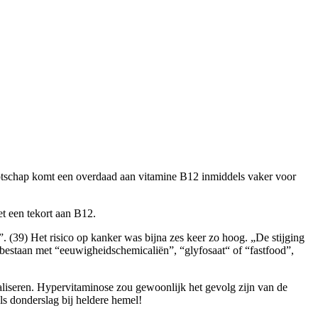
enootschap komt een overdaad aan vitamine B12 inmiddels vaker voor
t een tekort aan B12.
(39) Het risico op kanker was bijna zes keer zo hoog. „De stijging
n bestaan met “eeuwigheidschemicaliën”, “glyfosaat“ of “fastfood”,
aliseren. Hypervitaminose zou gewoonlijk het gevolg zijn van de
ls donderslag bij heldere hemel!