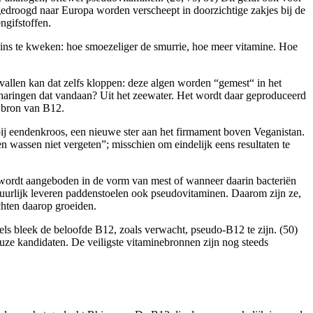
gedroogd naar Europa worden verscheept in doorzichtige zakjes bij de
ngifstoffen.
assins te kweken: hoe smoezeliger de smurrie, hoe meer vitamine. Hoe
gevallen kan dat zelfs kloppen: deze algen worden “gemest“ in het
 haringen dat vandaan? Uit het zeewater. Het wordt daar geproduceerd
e bron van B12.
 bij eendenkroos, een nieuwe ster aan het firmament boven Veganistan.
 wassen niet vergeten”; misschien om eindelijk eens resultaten te
12 wordt aangeboden in de vorm van mest of wanneer daarin bacteriën
uurlijk leveren paddenstoelen ook pseudovitaminen. Daarom zijn ze,
chten daarop groeiden.
kels bleek de beloofde B12, zoals verwacht, pseudo-B12 te zijn. (50)
euze kandidaten. De veiligste vitaminebronnen zijn nog steeds