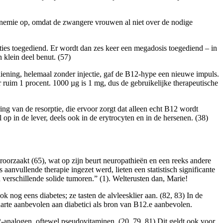
 anemie op, omdat de zwangere vrouwen al niet over de nodige
ies toegediend. Er wordt dan zes keer een megadosis toegediend – in
n klein deel benut. (57)
ediening, helemaal zonder injectie, gaf de B12-hype een nieuwe impuls.
 ruim 1 procent. 1000 µg is 1 mg, dus de gebruikelijke therapeutische
 van de resorptie, die ervoor zorgt dat alleen echt B12 wordt
 in de lever, deels ook in de erytrocyten en in de hersenen. (38)
roorzaakt (65), wat op zijn beurt neuropathieën en een reeks andere
anvullende therapie ingezet werd, lieten een statistisch significante
n verschillende solide tumoren.” (1). Welterusten dan, Marie!
nog eens diabetes; ze tasten de alvleesklier aan. (82, 83) In de
 harte aanbevolen aan diabetici als bron van B12.e aanbevolen.
-analogen, oftewel pseudovitaminen. (20, 79, 81) Dit geldt ook voor