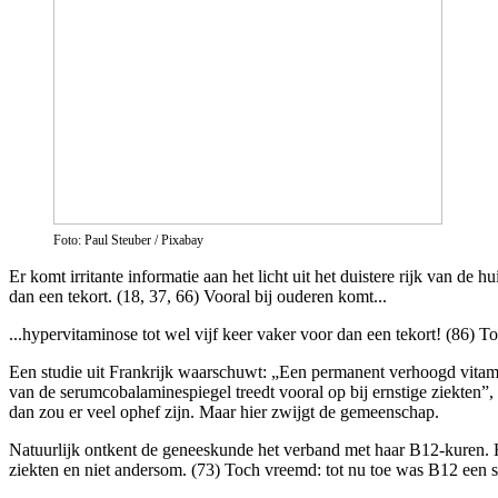
Foto: Paul Steuber / Pixabay
Er komt irritante informatie aan het licht uit het duistere rijk van
dan een tekort. (18, 37, 66) Vooral bij ouderen komt...
...hypervitaminose tot wel vijf keer vaker voor dan een tekort! (86) 
Een studie uit Frankrijk waarschuwt: „Een permanent verhoogd vitami
van de serumcobalaminespiegel treedt vooral op bij ernstige ziekten”,
dan zou er veel ophef zijn. Maar hier zwijgt de gemeenschap.
Natuurlijk ontkent de geneeskunde het verband met haar B12-kuren. Ha
ziekten en niet andersom. (73) Toch vreemd: tot nu toe was B12 een s