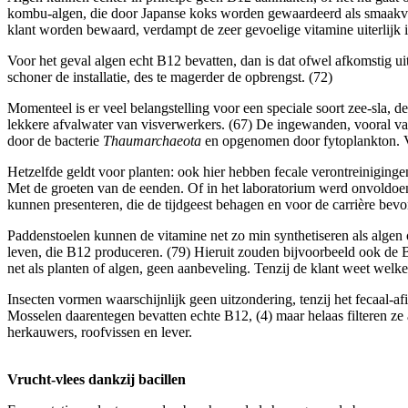
kombu-algen, die door Japanse koks worden gewaardeerd als smaakverst
klant worden bewaard, verdampt de zeer gevoelige vitamine uiterlijk in
Voor het geval algen echt B12 bevatten, dan is dat ofwel afkomstig ui
schoner de installatie, des te magerder de opbrengst. (72)
Momenteel is er veel belangstelling voor een speciale soort zee-sla, d
lekkere afvalwater van visverwerkers. (67) De ingewanden, vooral va
door de bacterie
Thaumarchaeota
en opgenomen door fytoplankton. Vi
Hetzelfde geldt voor planten: ook hier hebben fecale verontreiniging
Met de groeten van de eenden. Of in het laboratorium werd onvoldoend
kunnen presenteren, die de tijdgeest behagen en voor de carrière bevor
Paddenstoelen kunnen de vitamine net zo min synthetiseren als algen 
leven, die B12 produceren. (79) Hieruit zouden bijvoorbeeld ook de
net als planten of algen, geen aanbeveling. Tenzij de klant weet wel
Insecten vormen waarschijnlijk geen uitzondering, tenzij het fecaal-a
Mosselen daarentegen bevatten echte B12, (4) maar helaas filteren ze 
herkauwers, roofvissen en lever.
Vrucht-vlees dankzij bacillen