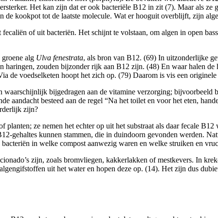
erker. Het kan zijn dat er ook bacteriële B12 in zit (7). Maar als ze 
 de kookpot tot de laatste molecule. Wat er hooguit overblijft, zijn alge
t fecaliën of uit bacteriën. Het schijnt te volstaan, om algen in open b
e groene alg
Ulva fenestrata
, als bron van B12. (69) In uitzonderlijke 
n haringen, zouden bijzonder rijk aan B12 zijn. (48) En waar halen de
a de voedselketen hoopt het zich op. (79) Daarom is vis een originel
en waarschijnlijk bijgedragen aan de vitamine verzorging; bijvoorbeeld
e aandacht besteed aan de regel “Na het toilet en voor het eten, handen
derlijk zijn?
of planten; ze nemen het echter op uit het substraat als daar fecale B
 B12-gehaltes kunnen stammen, die in duindoorn gevonden werden. Nat
ke bacteriën in welke compost aanwezig waren en welke struiken en vru
ficionado’s zijn, zoals bromvliegen, kakkerlakken of mestkevers. In kre
algengifstoffen uit het water en hopen deze op. (14). Het zijn dus dubi