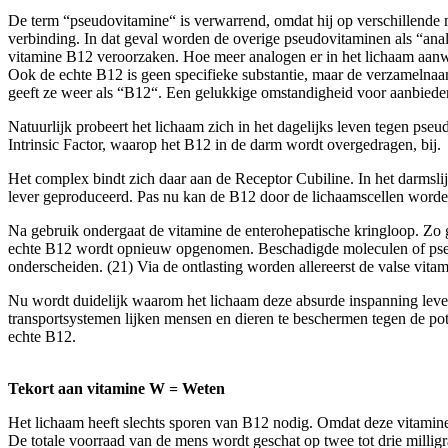
De term “pseudovitamine“ is verwarrend, omdat hij op verschillende m
verbinding. In dat geval worden de overige pseudovitaminen als “ana
vitamine B12 veroorzaken. Hoe meer analogen er in het lichaam aanwez
Ook de echte B12 is geen specifieke substantie, maar de verzamelnaam 
geeft ze weer als “B12“. Een gelukkige omstandigheid voor aanbiede
Natuurlijk probeert het lichaam zich in het dagelijks leven tegen pse
Intrinsic Factor, waarop het B12 in de darm wordt overgedragen, bij.
Het complex bindt zich daar aan de Receptor Cubiline. In het darmsli
lever geproduceerd. Pas nu kan de B12 door de lichaamscellen wor
Na gebruik ondergaat de vitamine de enterohepatische kringloop. Zo g
echte B12 wordt opnieuw opgenomen. Beschadigde moleculen of pseud
onderscheiden. (21) Via de ontlasting worden allereerst de valse vitam
Nu wordt duidelijk waarom het lichaam deze absurde inspanning leve
transportsystemen lijken mensen en dieren te beschermen tegen de pot
echte B12.
Tekort aan vitamine W = Weten
Het lichaam heeft slechts sporen van B12 nodig. Omdat deze vitamine 
De totale voorraad van de mens wordt geschat op twee tot drie milligra