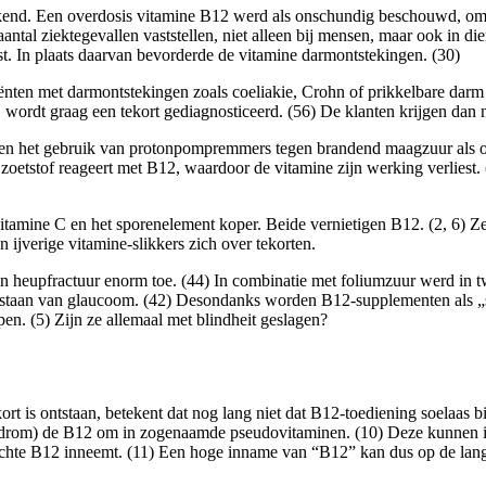
kend. Een overdosis vitamine B12 werd als onschundig beschouwd, omd
 aantal ziektegevallen vaststellen, niet alleen bij mensen, maar ook in
. In plaats daarvan bevorderde de vitamine darmontstekingen. (30)
nten met darmontstekingen zoals coeliakie, Crohn of prikkelbare darm 
ordt graag een tekort gediagnosticeerd. (56) De klanten krijgen dan m
en het gebruik van protonpompremmers tegen brandend maagzuur als oo
oetstof reageert met B12, waardoor de vitamine zijn werking verliest. (
tamine C en het sporenelement koper. Beide vernietigen B12. (2, 6) Z
 ijverige vitamine-slikkers zich over tekorten.
n heupfractuur enorm toe. (44) In combinatie met foliumzuur werd in 
ntstaan van glaucoom. (42) Desondanks worden B12-supplementen als „s
n. (5) Zijn ze allemaal met blindheit geslagen?
rt is ontstaan, betekent dat nog lang niet dat B12-toediening soelaas b
m) de B12 om in zogenaamde pseudovitaminen. (10) Deze kunnen in ho
chte B12 inneemt. (11) Een hoge inname van “B12” kan dus op de lange 