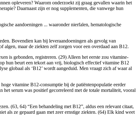
unnen opleveren? Waarom onderzoekt zij graag gevallen waarin het
therapie? Daarnaast zijn er nog supplementen, die vanwege hun
ogische aandoeningen ... waaronder nierfalen, hematologische
treden. Bovendien kan bij leveraandoeningen als gevolg van
of algen, maar de ziekten zelf zorgen voor een overdaad aan B12.
 is gebonden, registreren. (29) Alleen het eerste zou vitamine-
 hun beurt een tekort aan vrij, biologisch effectief vitamine B12
alyse globaal als ‘B12’ wordt aangeduid. Men vraagt zich af waar al
 hoge vitamine B12-consumptie bij de patiëntenpopulatie eerder
het serum was positief gecorreleerd met de totale mortaliteit, vooral
zen. (63, 64) “Een behandeling met B12”, aldus een relevant citaat,
t als ze gepaard gaan met zeer ernstige ziekten. (64) Elk kind weet