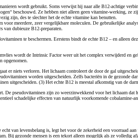
anieren wordt gebruikt. Soms verwijst hij naar alle B12-achtige verbin
logen“ beschouwd. Ze hebben niet alleen geen vitamine-werking, ze zij
ig zijn, des te slechter het de echte vitamine kan benutten.
voor meerdere, zeer vergelijkbare moleculen. De gebruikelijke analyse r
rs van dubieuze B12-preparaten.
udovitaminen te beschermen. Eerstens bindt de echte B12 – en alleen dez
jmvlies wordt de Intrinsic Factor weer uit het complex verwijderd en ge
den opgenomen.
aat er niets verloren. Het lichaam controleert de door de gal uitgesc
ovitaminen worden uitgescheiden. Zelfs bacteriën in de gezonde darm
inen uitgescheiden. (3) Het echte B12 is meestal afkomstig van de darmf
rt. De pseudovitaminen zijn zo weerzinwekkend voor het lichaam dat he
entieel schadelijke effecten van natuurlijk voorkomende cobalamine-an
echt van levensbelang is, legt het voor de zekerheid een voorraad aan 
m. Bij gezonde mensen is een tekort alleen mogelijk als ze volledig afz