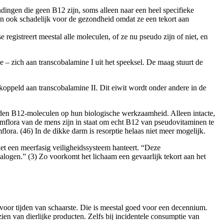
dingen die geen B12 zijn, soms alleen naar een heel specifieke
n ook schadelijk voor de gezondheid omdat ze een tekort aan
egistreert meestal alle moleculen, of ze nu pseudo zijn of niet, en
e – zich aan transcobalamine I uit het speeksel. De maag stuurt de
koppeld aan transcobalamine II. Dit eiwit wordt onder andere in de
heiden B12-moleculen op hun biologische werkzaamheid. Alleen intacte,
flora van de mens zijn in staat om echt B12 van pseudovitaminen te
lora. (46) In de dikke darm is resorptie helaas niet meer mogelijk.
t een meerfasig veiligheidssysteem hanteert. “Deze
alogen.” (3) Zo voorkomt het lichaam een gevaarlijk tekort aan het
voor tijden van schaarste. Die is meestal goed voor een decennium.
ien van dierlijke producten. Zelfs bij incidentele consumptie van