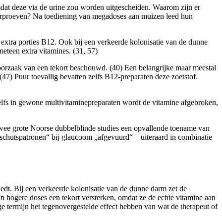
at deze via de urine zou worden uitgescheiden. Waarom zijn er
 dierproeven? Na toediening van megadoses aan muizen leed hun
extra porties B12. Ook bij een verkeerde kolonisatie van de dunne
eteen extra vitamines. (31, 57)
rzaak van een tekort beschouwd. (40) Een belangrijke maar meestal
47) Puur toevallig bevatten zelfs B12-preparaten deze zoetstof.
elfs in gewone multivitaminepreparaten wordt de vitamine afgebroken,
twee grote Noorse dubbelblinde studies een opvallende toename van
chutspatronen“ bij glaucoom „afgevuurd“ – uiteraard in combinatie
iedt. Bij een verkeerde kolonisatie van de dunne darm zet de
gere doses een tekort versterken, omdat ze de echte vitamine aan
termijn het tegenovergestelde effect hebben van wat de therapeut of