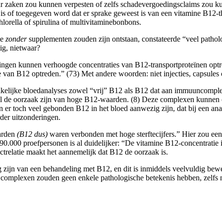
ar zaken zou kunnen verpesten of zelfs schadevergoedingsclaims zou k
 is of toegegeven word dat er sprake geweest is van een vitamine B12-
lorella of spirulina of multivitaminebonbons.
ie
zonder
supplementen zouden zijn ontstaan, constateerde “veel pathol
ig, nietwaar?
oeningen kunnen verhoogde concentraties van B12-transportproteïnen op
van B12 optreden.” (73) Met andere woorden: niet injecties, capsules 
elijke bloedanalyses zowel “vrij” B12 als B12 dat aan immuuncomplexen
 wel de oorzaak zijn van hoge B12-waarden. (8) Deze complexen kunnen op
n er toch veel gebonden B12 in het bloed aanwezig zijn, dat bij een an
er uitzonderingen.
aarden
(B12 dus)
waren verbonden met hoge sterftecijfers.” Hier zou een
.000 proefpersonen is al duidelijker: “De vitamine B12-concentratie in 
ectrelatie maakt het aannemelijk dat B12 de oorzaak is.
zijn van een behandeling met B12, en dit is inmiddels veelvuldig bewe
omplexen zouden geen enkele pathologische betekenis hebben, zelfs nie