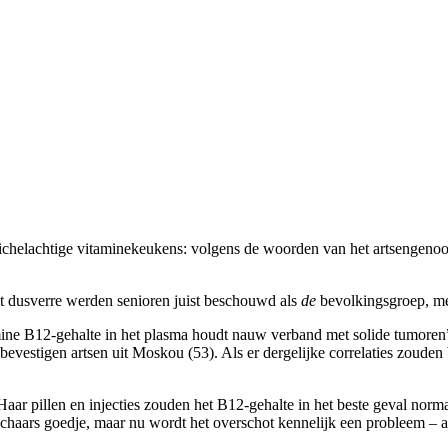
 de huichelachtige vitaminekeukens: volgens de woorden van het artseng
Tot dusverre werden senioren juist beschouwd als
de
bevolkingsgroep, me
ne B12-gehalte in het plasma houdt nauw verband met solide tumoren”. 
 bevestigen artsen uit Moskou (53). Als er dergelijke correlaties zoude
ar pillen en injecties zouden het B12-gehalte in het beste geval norm
chaars goedje, maar nu wordt het overschot kennelijk een probleem – a