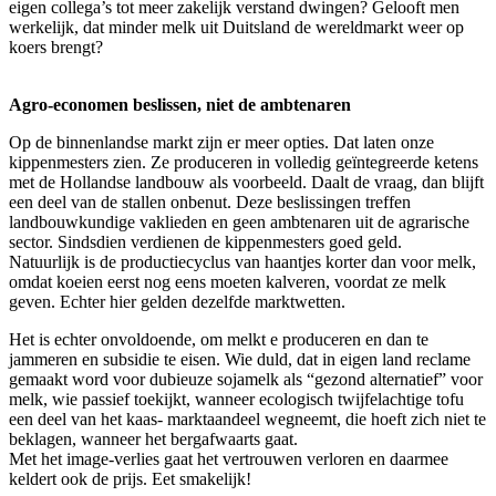
eigen collega’s tot meer zakelijk verstand dwingen? Gelooft men
werkelijk, dat minder melk uit Duitsland de wereldmarkt weer op
koers brengt?
Agro-economen beslissen, niet de ambtenaren
Op de binnenlandse markt zijn er meer opties. Dat laten onze
kippenmesters zien. Ze produceren in volledig geïntegreerde ketens
met de Hollandse landbouw als voorbeeld. Daalt de vraag, dan blijft
een deel van de stallen onbenut. Deze beslissingen treffen
landbouwkundige vaklieden en geen ambtenaren uit de agrarische
sector. Sindsdien verdienen de kippenmesters goed geld.
Natuurlijk is de productiecyclus van haantjes korter dan voor melk,
omdat koeien eerst nog eens moeten kalveren, voordat ze melk
geven. Echter hier gelden dezelfde marktwetten.
Het is echter onvoldoende, om melkt e produceren en dan te
jammeren en subsidie te eisen. Wie duld, dat in eigen land reclame
gemaakt word voor dubieuze sojamelk als “gezond alternatief” voor
melk, wie passief toekijkt, wanneer ecologisch twijfelachtige tofu
een deel van het kaas- marktaandeel wegneemt, die hoeft zich niet te
beklagen, wanneer het bergafwaarts gaat.
Met het image-verlies gaat het vertrouwen verloren en daarmee
keldert ook de prijs. Eet smakelijk!