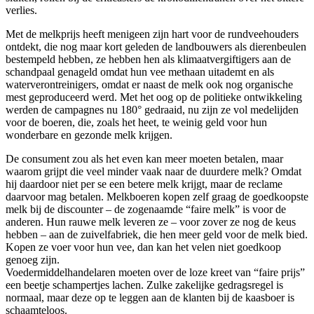
verlies.
Met de melkprijs heeft menigeen zijn hart voor de rundveehouders
ontdekt, die nog maar kort geleden de landbouwers als dierenbeulen
bestempeld hebben, ze hebben hen als klimaatvergiftigers aan de
schandpaal genageld omdat hun vee methaan uitademt en als
waterverontreinigers, omdat er naast de melk ook nog organische
mest geproduceerd werd. Met het oog op de politieke ontwikkeling
werden de campagnes nu 180° gedraaid, nu zijn ze vol medelijden
voor de boeren, die, zoals het heet, te weinig geld voor hun
wonderbare en gezonde melk krijgen.
De consument zou als het even kan meer moeten betalen, maar
waarom grijpt die veel minder vaak naar de duurdere melk? Omdat
hij daardoor niet per se een betere melk krijgt, maar de reclame
daarvoor mag betalen. Melkboeren kopen zelf graag de goedkoopste
melk bij de discounter – de zogenaamde “faire melk” is voor de
anderen. Hun rauwe melk leveren ze – voor zover ze nog de keus
hebben – aan de zuivelfabriek, die hen meer geld voor de melk bied.
Kopen ze voer voor hun vee, dan kan het velen niet goedkoop
genoeg zijn.
Voedermiddelhandelaren moeten over de loze kreet van “faire prijs”
een beetje schampertjes lachen. Zulke zakelijke gedragsregel is
normaal, maar deze op te leggen aan de klanten bij de kaasboer is
schaamteloos.