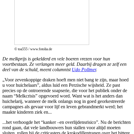
© toa555 / www.fotolia.de
De melkprijs is gekelderd en vele boeren vrezen voor hun
voortbestaan. Ze verlangen meer geld. Daarbij dragen ze zelf een
deel van de schuld, meent columnist
Udo Pollmer
.
„Voor zevenkoppige draken hoeft men niet bang te zijn, maar hoed
u voor huichelaars”, aldus luid een Perzische wijsheid. Ze past
precies op de ontroerende soapserie, die voor het publiek onder de
naam “Melkcrisis” opgevoerd word. Want wat is het anders dan
huichelarij, wanneer de melk onlangs nog in goed georkestreerde
campagnes als gevaar voor lijf en leven gebrandmerkt werd; het
maakte kinderen ziek en...
...het verhoogde het “kanker –en overlijdensrisico”. Nu de berichten
rond gaan, dat vele landbouwers hun stallen voor altijd moeten
sluiten, rollen bij de criticasters de krokodillentranen over het bittere