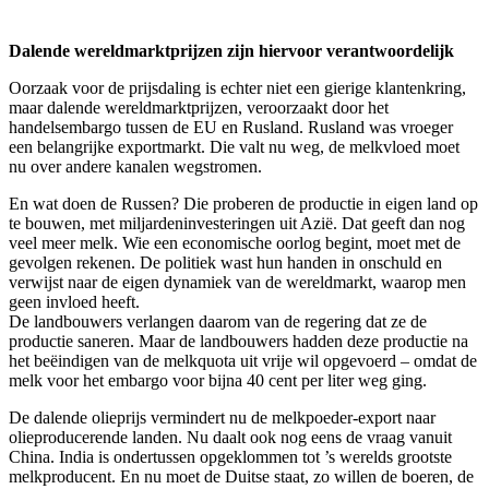
Dalende wereldmarktprijzen zijn hiervoor verantwoordelijk
Oorzaak voor de prijsdaling is echter niet een gierige klantenkring,
maar dalende wereldmarktprijzen, veroorzaakt door het
handelsembargo tussen de EU en Rusland. Rusland was vroeger
een belangrijke exportmarkt. Die valt nu weg, de melkvloed moet
nu over andere kanalen wegstromen.
En wat doen de Russen? Die proberen de productie in eigen land op
te bouwen, met miljardeninvesteringen uit Azië. Dat geeft dan nog
veel meer melk. Wie een economische oorlog begint, moet met de
gevolgen rekenen. De politiek wast hun handen in onschuld en
verwijst naar de eigen dynamiek van de wereldmarkt, waarop men
geen invloed heeft.
De landbouwers verlangen daarom van de regering dat ze de
productie saneren. Maar de landbouwers hadden deze productie na
het beëindigen van de melkquota uit vrije wil opgevoerd – omdat de
melk voor het embargo voor bijna 40 cent per liter weg ging.
De dalende olieprijs vermindert nu de melkpoeder-export naar
olieproducerende landen. Nu daalt ook nog eens de vraag vanuit
China. India is ondertussen opgeklommen tot ’s werelds grootste
melkproducent. En nu moet de Duitse staat, zo willen de boeren, de