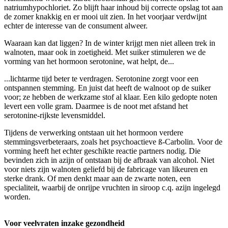
natriumhypochloriet. Zo blijft haar inhoud bij correcte opslag tot aan
de zomer knakkig en er mooi uit zien. In het voorjaar verdwijnt
echter de interesse van de consument alweer.
Waaraan kan dat liggen? In de winter krijgt men niet alleen trek in
walnoten, maar ook in zoetigheid. Met suiker stimuleren we de
vorming van het hormoon serotonine, wat helpt, de...
...lichtarme tijd beter te verdragen. Serotonine zorgt voor een
ontspannen stemming. En juist dat heeft de walnoot op de suiker
voor; ze hebben de werkzame stof al klaar. Een kilo gedopte noten
levert een volle gram. Daarmee is de noot met afstand het
serotonine-rijkste levensmiddel.
Tijdens de verwerking ontstaan uit het hormoon verdere
stemmingsverbeteraars, zoals het psychoactieve ß-Carbolin. Voor de
vorming heeft het echter geschikte reactie partners nodig. Die
bevinden zich in azijn of ontstaan bij de afbraak van alcohol. Niet
voor niets zijn walnoten geliefd bij de fabricage van likeuren en
sterke drank. Of men denkt maar aan de zwarte noten, een
specialiteit, waarbij de onrijpe vruchten in siroop c.q. azijn ingelegd
worden.
Voor veelvraten inzake gezondheid