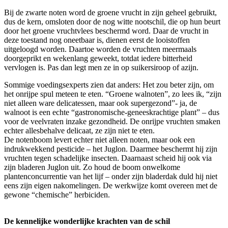
Bij de zwarte noten word de groene vrucht in zijn geheel gebruikt,
dus de kern, omsloten door de nog witte nootschil, die op hun beurt
door het groene vruchtvlees beschermd word. Daar de vrucht in
deze toestand nog oneetbaar is, dienen eerst de looistoffen
uitgeloogd worden. Daartoe worden de vruchten meermaals
doorgeprikt en wekenlang geweekt, totdat iedere bitterheid
vervlogen is. Pas dan legt men ze in op suikersiroop of azijn.
Sommige voedingsexperts zien dat anders: Het zou beter zijn, om
het onrijpe spul meteen te eten. “Groene walnoten”, zo lees ik, “zijn
niet alleen ware delicatessen, maar ook supergezond”- ja, de
walnoot is een echte “gastronomische-geneeskrachtige plant” – dus
voor de veelvraten inzake gezondheid. De onrijpe vruchten smaken
echter allesbehalve delicaat, ze zijn niet te eten.
De notenboom levert echter niet alleen noten, maar ook een
indrukwekkend pesticide – het Juglon. Daarmee beschermt hij zijn
vruchten tegen schadelijke insecten. Daarnaast scheid hij ook via
zijn bladeren Juglon uit. Zo houd de boom onwelkome
plantenconcurrentie van het lijf – onder zijn bladerdak duld hij niet
eens zijn eigen nakomelingen. De werkwijze komt overeen met de
gewone “chemische” herbiciden.
De kennelijke wonderlijke krachten van de schil