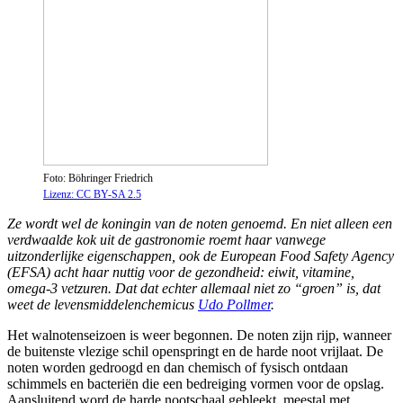
Foto: Böhringer Friedrich
Lizenz: CC BY-SA 2.5
Ze wordt wel de koningin van de noten genoemd. En niet alleen een
verdwaalde kok uit de gastronomie roemt haar vanwege
uitzonderlijke eigenschappen, ook de European Food Safety Agency
(EFSA) acht haar nuttig voor de gezondheid: eiwit, vitamine,
omega-3 vetzuren. Dat dat echter allemaal niet zo “groen” is, dat
weet de levensmiddelenchemicus
Udo Pollmer
.
Het walnotenseizoen is weer begonnen. De noten zijn rijp, wanneer
de buitenste vlezige schil openspringt en de harde noot vrijlaat. De
noten worden gedroogd en dan chemisch of fysisch ontdaan
schimmels en bacteriën die een bedreiging vormen voor de opslag.
Aansluitend word de harde nootschaal gebleekt, meestal met