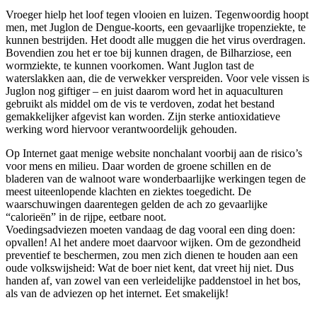
Vroeger hielp het loof tegen vlooien en luizen. Tegenwoordig hoopt
men, met Juglon de Dengue-koorts, een gevaarlijke tropenziekte, te
kunnen bestrijden. Het doodt alle muggen die het virus overdragen.
Bovendien zou het er toe bij kunnen dragen, de Bilharziose, een
wormziekte, te kunnen voorkomen. Want Juglon tast de
waterslakken aan, die de verwekker verspreiden. Voor vele vissen is
Juglon nog giftiger – en juist daarom word het in aquaculturen
gebruikt als middel om de vis te verdoven, zodat het bestand
gemakkelijker afgevist kan worden. Zijn sterke antioxidatieve
werking word hiervoor verantwoordelijk gehouden.
Op Internet gaat menige website nonchalant voorbij aan de risico’s
voor mens en milieu. Daar worden de groene schillen en de
bladeren van de walnoot ware wonderbaarlijke werkingen tegen de
meest uiteenlopende klachten en ziektes toegedicht. De
waarschuwingen daarentegen gelden de ach zo gevaarlijke
“calorieën” in de rijpe, eetbare noot.
Voedingsadviezen moeten vandaag de dag vooral een ding doen:
opvallen! Al het andere moet daarvoor wijken. Om de gezondheid
preventief te beschermen, zou men zich dienen te houden aan een
oude volkswijsheid: Wat de boer niet kent, dat vreet hij niet. Dus
handen af, van zowel van een verleidelijke paddenstoel in het bos,
als van de adviezen op het internet. Eet smakelijk!