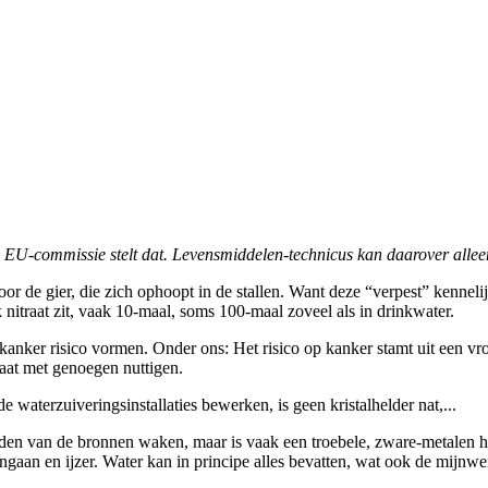
de EU-commissie stelt dat. Levensmiddelen-technicus kan daarover alle
oor de gier, die zich ophoopt in de stallen. Want deze “verpest” kennel
nitraat zit, vaak 10-maal, soms 100-maal zoveel als in drinkwater.
anker risico vormen. Onder ons: Het risico op kanker stamt uit een vroe
aat met genoegen nuttigen.
waterzuiveringsinstallaties bewerken, is geen kristalhelder nat,...
houden van de bronnen waken, maar is vaak een troebele, zware-metalen
an en ijzer. Water kan in principe alles bevatten, wat ook de mijnwerk