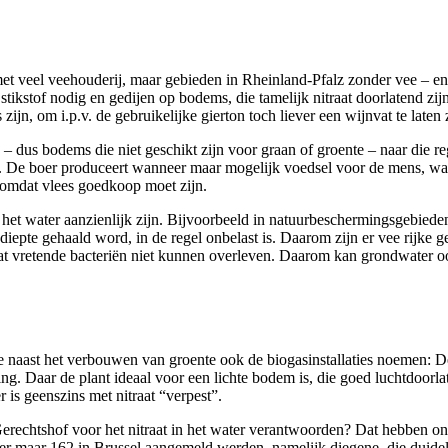
met veel veehouderij, maar gebieden in Rheinland-Pfalz zonder vee – en 
stof nodig en gedijen op bodems, die tamelijk nitraat doorlatend zijn. 
zijn, om i.p.v. de gebruikelijke gierton toch liever een wijnvat te laten 
 – dus bodems die niet geschikt zijn voor graan of groente – naar die 
. De boer produceert wanneer maar mogelijk voedsel voor de mens, wa
 omdat vlees goedkoop moet zijn.
het water aanzienlijk zijn. Bijvoorbeeld in natuurbeschermingsgebiede
e diepte gehaald word, in de regel onbelast is. Daarom zijn er vee rijke
raat vretende bacteriën niet kunnen overleven. Daarom kan grondwater o
e naast het verbouwen van groente ook de biogasinstallaties noemen: D
ing. Daar de plant ideaal voor een lichte bodem is, die goed luchtdoorl
is geenszins met nitraat “verpest”.
erechtshof voor het nitraat in het water verantwoorden? Dat hebben onz
er maar 162 in Brussel aangemeld werden, namelijk diegene, die duide