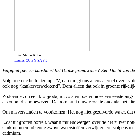
Foto: Stefan Kühn
Lizenz: CC BY-SA 3.0
Vergiftigt gier en kunstmest het Duitse grondwater? Een klacht van 
Volgt men de berichten op TV, dan dreigt ons allemaal veel overlast d
ook nog “kankerverwekkend”. Dom alleen dat ook in groente rijkelijk 
Zodoende zou een kropje sla, ruccola en boerenmoes een eersterangs k
als onhoudbaar bewezen. Daarom kunt u uw groente ondanks het nitr
Om misverstanden te voorkomen: Het nog niet gezuiverde water, dat de 
...dat uit grotten borrelt, waarin milieudwergen over de het zuiver 
stinkbommen ruikende zwavelwaterstoffen verwijdert, vervolgens manga
cadmium.