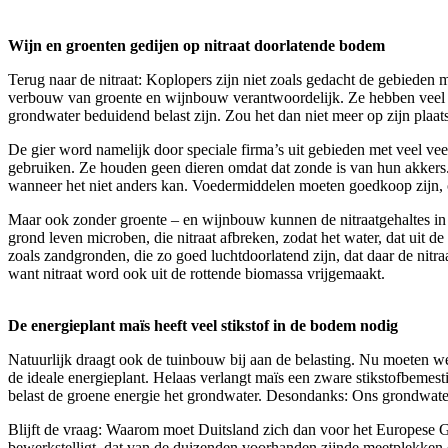
Wijn en groenten gedijen op nitraat doorlatende bodem
Terug naar de nitraat: Koplopers zijn niet zoals gedacht de gebieden 
verbouw van groente en wijnbouw verantwoordelijk. Ze hebben veel stik
grondwater beduidend belast zijn. Zou het dan niet meer op zijn plaats 
De gier word namelijk door speciale firma’s uit gebieden met veel vee
gebruiken. Ze houden geen dieren omdat dat zonde is van hun akkers
wanneer het niet anders kan. Voedermiddelen moeten goedkoop zijn,
Maar ook zonder groente – en wijnbouw kunnen de nitraatgehaltes in 
grond leven microben, die nitraat afbreken, zodat het water, dat uit d
zoals zandgronden, die zo goed luchtdoorlatend zijn, dat daar de nit
want nitraat word ook uit de rottende biomassa vrijgemaakt.
De energieplant maïs heeft veel stikstof in de bodem nodig
Natuurlijk draagt ook de tuinbouw bij aan de belasting. Nu moeten w
de ideale energieplant. Helaas verlangt maïs een zware stikstofbemest
belast de groene energie het grondwater. Desondanks: Ons grondwater 
Blijft de vraag: Waarom moet Duitsland zich dan voor het Europese G
bewerkstelligt, dat van de duizenden voorhanden zijnde meetplekken 