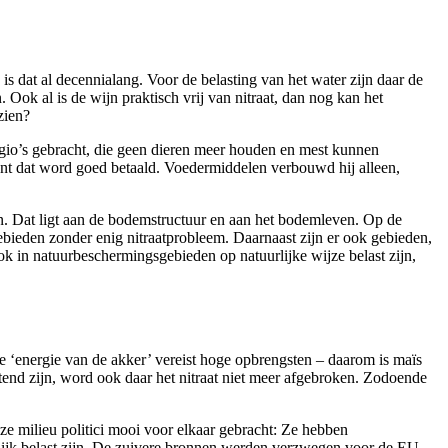
is dat al decennialang. Voor de belasting van het water zijn daar de
Ook al is de wijn praktisch vrij van nitraat, dan nog kan het
zien?
regio’s gebracht, die geen dieren meer houden en mest kunnen
nt dat word goed betaald. Voedermiddelen verbouwd hij alleen,
n. Dat ligt aan de bodemstructuur en aan het bodemleven. Op de
 gebieden zonder enig nitraatprobleem. Daarnaast zijn er ook gebieden,
ok in natuurbeschermingsgebieden op natuurlijke wijze belast zijn,
e ‘energie van de akker’ vereist hoge opbrengsten – daarom is maïs
atend zijn, word ook daar het nitraat niet meer afgebroken. Zodoende
e milieu politici mooi voor elkaar gebracht: Ze hebben
lijk belast zijn. De zuivere bronnen werden verzwegen voor de EU.