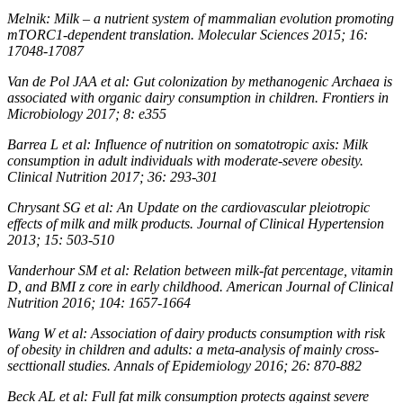
Melnik: Milk – a nutrient system of mammalian evolution promoting
mTORC1-dependent translation. Molecular Sciences 2015; 16:
17048-17087
Van de Pol JAA et al: Gut colonization by methanogenic Archaea is
associated with organic dairy consumption in children. Frontiers in
Microbiology 2017; 8: e355
Barrea L et al: Influence of nutrition on somatotropic axis: Milk
consumption in adult individuals with moderate-severe obesity.
Clinical Nutrition 2017; 36: 293-301
Chrysant SG et al: An Update on the cardiovascular pleiotropic
effects of milk and milk products. Journal of Clinical Hypertension
2013; 15: 503-510
Vanderhour SM et al: Relation between milk-fat percentage, vitamin
D, and BMI z core in early childhood. American Journal of Clinical
Nutrition 2016; 104: 1657-1664
Wang W et al: Association of dairy products consumption with risk
of obesity in children and adults: a meta-analysis of mainly cross-
secttionall studies. Annals of Epidemiology 2016; 26: 870-882
Beck AL et al: Full fat milk consumption protects against severe