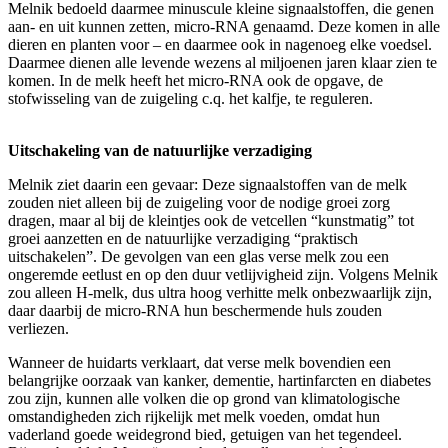
Melnik bedoeld daarmee minuscule kleine signaalstoffen, die genen
aan- en uit kunnen zetten, micro-RNA genaamd. Deze komen in alle
dieren en planten voor – en daarmee ook in nagenoeg elke voedsel.
Daarmee dienen alle levende wezens al miljoenen jaren klaar zien te
komen. In de melk heeft het micro-RNA ook de opgave, de
stofwisseling van de zuigeling c.q. het kalfje, te reguleren.
Uitschakeling van de natuurlijke verzadiging
Melnik ziet daarin een gevaar: Deze signaalstoffen van de melk
zouden niet alleen bij de zuigeling voor de nodige groei zorg
dragen, maar al bij de kleintjes ook de vetcellen “kunstmatig” tot
groei aanzetten en de natuurlijke verzadiging “praktisch
uitschakelen”. De gevolgen van een glas verse melk zou een
ongeremde eetlust en op den duur vetlijvigheid zijn. Volgens Melnik
zou alleen H-melk, dus ultra hoog verhitte melk onbezwaarlijk zijn,
daar daarbij de micro-RNA hun beschermende huls zouden
verliezen.
Wanneer de huidarts verklaart, dat verse melk bovendien een
belangrijke oorzaak van kanker, dementie, hartinfarcten en diabetes
zou zijn, kunnen alle volken die op grond van klimatologische
omstandigheden zich rijkelijk met melk voeden, omdat hun
vaderland goede weidegrond bied, getuigen van het tegendeel.