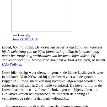
Foto: Grizurgbg
Lizenz: CC BY-SA 3.0
Broed, honing, raten. De kleine kastkever vernietigt alles, wanneer
hij de behuizing van de bijen binnendringt. Dan helpt alleen nog
maar het zorgvuldig verbranden van besmette bijenvolken. Of
conventioneel i.p.v. biologische groenten & fruit gaan eten, zo meent
Udo Pollmer
.
Onze bijen dreigt weer nieuw ongemak: de kleine kastkever is weer
in het land. Al in 2004 had hij geprobeerd voet aan de grond te
krijgen in Europa, maar kon nog succesvol afgeweerd worden. Nu
echter heeft hij zich in Zuid-Italië verankerd. De kever dringt in de
korven naar binnen – zo heten behuizingen van bijenvolken – en
zijn larven vreten het bijenbroed, ze ruïneren de honing en
vernietigen de raten. Is dat werk volbracht,...
...dan verpoppen ze zich. Wanneer de volgende generatie