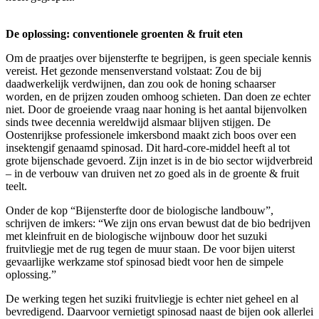
De oplossing: conventionele groenten & fruit eten
Om de praatjes over bijensterfte te begrijpen, is geen speciale kennis
vereist. Het gezonde mensenverstand volstaat: Zou de bij
daadwerkelijk verdwijnen, dan zou ook de honing schaarser
worden, en de prijzen zouden omhoog schieten. Dan doen ze echter
niet. Door de groeiende vraag naar honing is het aantal bijenvolken
sinds twee decennia wereldwijd alsmaar blijven stijgen. De
Oostenrijkse professionele imkersbond maakt zich boos over een
insektengif genaamd spinosad. Dit hard-core-middel heeft al tot
grote bijenschade gevoerd. Zijn inzet is in de bio sector wijdverbreid
– in de verbouw van druiven net zo goed als in de groente & fruit
teelt.
Onder de kop “Bijensterfte door de biologische landbouw”,
schrijven de imkers: “We zijn ons ervan bewust dat de bio bedrijven
met kleinfruit en de biologische wijnbouw door het suzuki
fruitvliegje met de rug tegen de muur staan. De voor bijen uiterst
gevaarlijke werkzame stof spinosad biedt voor hen de simpele
oplossing.”
De werking tegen het suziki fruitvliegje is echter niet geheel en al
bevredigend. Daarvoor vernietigt spinosad naast de bijen ook allerlei