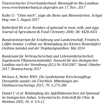
Österreichischer Erwerbsimkerbund: Bienengift im Bio-Landbau.
www.erwerbsimkerbund.at abgerufen am 17. Nov. 2017
Kulke U: "Ohne mich", sagte die Biene zum Bienensterben. Achgut
blog vom 5. August 2017
Rutherford BS et al: Residues of spinosad in meat, milk, and eggs.
Journal of Agricultural & Food Chemistry 2000; 48: 4428-4431
Bundesministerium für Ernährung und Landwirtschaft, Friedrich-
Löffler-Institut: Leitlinie zur Bekämpfung des Kleinen Beutenkäfers
(Aethina tumida) und der Tropilaelapsmilben. Mai 2014
Bundesamt für Verbraucherschutz und Lebensmittelsicherheit:
Zugelassene Pflanzenschutzmittel. Auswahl für den ökologischen
Landbau nach der Verordnung (EG) Nr. 834/2007. Stand: Oktober
2017, Braunschweig 2017
Wichura A, Weber RWS: Die (un)bekannte Kirschessigfliege
Drosophila suzukii: ein Überblick. Mitteilungen des
Obstbauversuchsrings 2015; 70: S.275-286
Daniel C et al: Bekämpfung des Apfelblütenstechers mit Spinosad
im biologischen Anbau. Schweizerische Zeitschrift für Obst- &
Weinbau 2005; Nr. 4: S.9-12