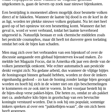
uitgekomen is, gaan de kevers op zoek naar nieuwe bijenkasten.
Een bestrijding is momenteel alleen mogelijk door besmette volken
direct af te fakkelen. Wanneer de laatste bij dood is en de korf in de
as ligt, worden ter plekke nieuwe volken geplaatst. Nu let met heel
goed op of het opnieuw tot een besmetting komt. Wanneer dat het
geval is, word er weer verbrand, totdat het laatste keverbroed
uitgeroeid is. Natuurlijk bestaan er ook chemische middelen zoals
het pesticide coumaphos, maar dit heeft tot dusverre geen toelating
omdat het ook de bijen kan schaden.
Men mag zich over het verbranden van een bijenkorf of over de
discussie aangaande een globaal bijensterven kwaad maken. Zo
meldde het Magazin Focus, dat in Amerika elk jaar een derde van de
volken jammerlijk omkomt. Wie echter automatisch aan pesticide
denkt vergist zich: Na gedane arbeid, dus wanneer de vlijtige bijtjes
de honingoogst binnen gehaald hebben, worden ze door de imkers
eigenhandig gedood – zo kan de honing zonder lastige bijen geoogst
worden en hoeft hij zich in de winter niet om zijn beschermelingen
te kommeren en ze ook niet te voeren. In het voorjaar bestelt hij in
de bijen-shop verse pakket-bijen. Die heten zo, omdat ze als pakket
met ca. anderhalve kilo bijen in gezelschap van een bevruchte
koningin verstuurd worden. Dat is ook bij ons populair, sommige
imkers spreken al over een “pakketbijen-waan”, die om zich heen
heeft gegrepen.