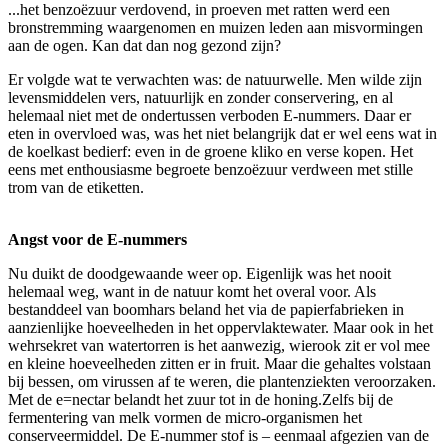
...het benzoëzuur verdovend, in proeven met ratten werd een
bronstremming waargenomen en muizen leden aan misvormingen
aan de ogen. Kan dat dan nog gezond zijn?
Er volgde wat te verwachten was: de natuurwelle. Men wilde zijn
levensmiddelen vers, natuurlijk en zonder conservering, en al
helemaal niet met de ondertussen verboden E-nummers. Daar er
eten in overvloed was, was het niet belangrijk dat er wel eens wat in
de koelkast bedierf: even in de groene kliko en verse kopen. Het
eens met enthousiasme begroete benzoëzuur verdween met stille
trom van de etiketten.
Angst voor de E-nummers
Nu duikt de doodgewaande weer op. Eigenlijk was het nooit
helemaal weg, want in de natuur komt het overal voor. Als
bestanddeel van boomhars beland het via de papierfabrieken in
aanzienlijke hoeveelheden in het oppervlaktewater. Maar ook in het
wehrsekret van watertorren is het aanwezig, wierook zit er vol mee
en kleine hoeveelheden zitten er in fruit. Maar die gehaltes volstaan
bij bessen, om virussen af te weren, die plantenziekten veroorzaken.
Met de e=nectar belandt het zuur tot in de honing.Zelfs bij de
fermentering van melk vormen de micro-organismen het
conserveermiddel. De E-nummer stof is – eenmaal afgezien van de