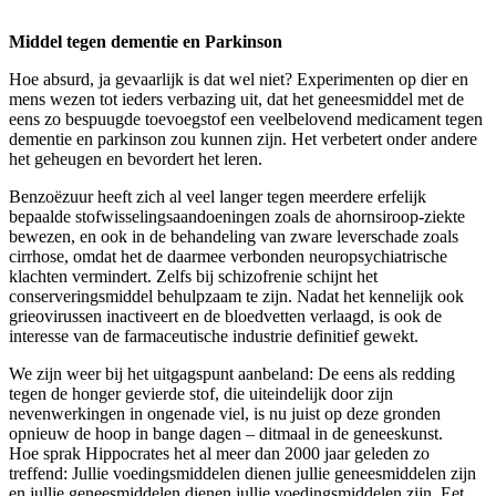
Middel tegen dementie en Parkinson
Hoe absurd, ja gevaarlijk is dat wel niet? Experimenten op dier en
mens wezen tot ieders verbazing uit, dat het geneesmiddel met de
eens zo bespuugde toevoegstof een veelbelovend medicament tegen
dementie en parkinson zou kunnen zijn. Het verbetert onder andere
het geheugen en bevordert het leren.
Benzoëzuur heeft zich al veel langer tegen meerdere erfelijk
bepaalde stofwisselingsaandoeningen zoals de ahornsiroop-ziekte
bewezen, en ook in de behandeling van zware leverschade zoals
cirrhose, omdat het de daarmee verbonden neuropsychiatrische
klachten vermindert. Zelfs bij schizofrenie schijnt het
conserveringsmiddel behulpzaam te zijn. Nadat het kennelijk ook
grieovirussen inactiveert en de bloedvetten verlaagd, is ook de
interesse van de farmaceutische industrie definitief gewekt.
We zijn weer bij het uitgagspunt aanbeland: De eens als redding
tegen de honger gevierde stof, die uiteindelijk door zijn
nevenwerkingen in ongenade viel, is nu juist op deze gronden
opnieuw de hoop in bange dagen – ditmaal in de geneeskunst.
Hoe sprak Hippocrates het al meer dan 2000 jaar geleden zo
treffend: Jullie voedingsmiddelen dienen jullie geneesmiddelen zijn
en jullie geneesmiddelen dienen jullie voedingsmiddelen zijn. Eet