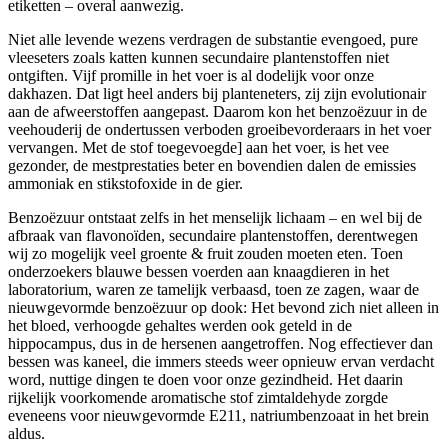
etiketten – overal aanwezig.
Niet alle levende wezens verdragen de substantie evengoed, pure
vleeseters zoals katten kunnen secundaire plantenstoffen niet
ontgiften. Vijf promille in het voer is al dodelijk voor onze
dakhazen. Dat ligt heel anders bij planteneters, zij zijn evolutionair
aan de afweerstoffen aangepast. Daarom kon het benzoëzuur in de
veehouderij de ondertussen verboden groeibevorderaars in het voer
vervangen. Met de stof toegevoegde] aan het voer, is het vee
gezonder, de mestprestaties beter en bovendien dalen de emissies
ammoniak en stikstofoxide in de gier.
Benzoëzuur ontstaat zelfs in het menselijk lichaam – en wel bij de
afbraak van flavonoïden, secundaire plantenstoffen, derentwegen
wij zo mogelijk veel groente & fruit zouden moeten eten. Toen
onderzoekers blauwe bessen voerden aan knaagdieren in het
laboratorium, waren ze tamelijk verbaasd, toen ze zagen, waar de
nieuwgevormde benzoëzuur op dook: Het bevond zich niet alleen in
het bloed, verhoogde gehaltes werden ook geteld in de
hippocampus, dus in de hersenen aangetroffen. Nog effectiever dan
bessen was kaneel, die immers steeds weer opnieuw ervan verdacht
word, nuttige dingen te doen voor onze gezindheid. Het daarin
rijkelijk voorkomende aromatische stof zimtaldehyde zorgde
eveneens voor nieuwgevormde E211, natriumbenzoaat in het brein
aldus.