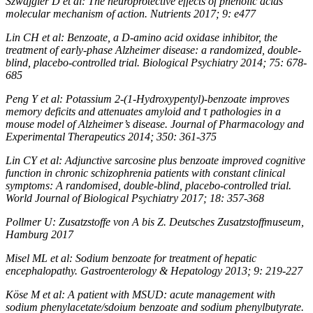
Szwajgier D et al: The neuroprotective effects of phenolic acids
molecular mechanism of action. Nutrients 2017; 9: e477
Lin CH et al: Benzoate, a D-amino acid oxidase inhibitor, the
treatment of early-phase Alzheimer disease: a randomized, double-
blind, placebo-controlled trial. Biological Psychiatry 2014; 75: 678-
685
Peng Y et al: Potassium 2-(1-Hydroxypentyl)-benzoate improves
memory deficits and attenuates amyloid and τ pathologies in a
mouse model of Alzheimer’s disease. Journal of Pharmacology and
Experimental Therapeutics 2014; 350: 361-375
Lin CY et al: Adjunctive sarcosine plus benzoate improved cognitive
function in chronic schizophrenia patients with constant clinical
symptoms: A randomised, double-blind, placebo-controlled trial.
World Journal of Biological Psychiatry 2017; 18: 357-368
Pollmer U: Zusatzstoffe von A bis Z. Deutsches Zusatzstoffmuseum,
Hamburg 2017
Misel ML et al: Sodium benzoate for treatment of hepatic
encephalopathy. Gastroenterology & Hepatology 2013; 9: 219-227
Köse M et al: A patient with MSUD: acute management with
sodium phenylacetate/sdoium benzoate and sodium phenylbutyrate.