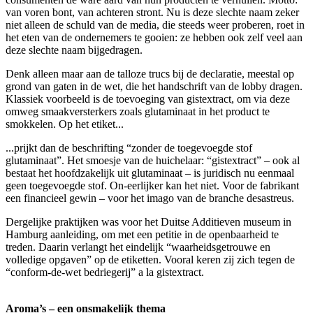
van voren bont, van achteren stront. Nu is deze slechte naam zeker
niet alleen de schuld van de media, die steeds weer proberen, roet in
het eten van de ondernemers te gooien: ze hebben ook zelf veel aan
deze slechte naam bijgedragen.
Denk alleen maar aan de talloze trucs bij de declaratie, meestal op
grond van gaten in de wet, die het handschrift van de lobby dragen.
Klassiek voorbeeld is de toevoeging van gistextract, om via deze
omweg smaakversterkers zoals glutaminaat in het product te
smokkelen. Op het etiket...
...prijkt dan de beschrifting “zonder de toegevoegde stof
glutaminaat”. Het smoesje van de huichelaar: “gistextract” – ook al
bestaat het hoofdzakelijk uit glutaminaat – is juridisch nu eenmaal
geen toegevoegde stof. On-eerlijker kan het niet. Voor de fabrikant
een financieel gewin – voor het imago van de branche desastreus.
Dergelijke praktijken was voor het Duitse Additieven museum in
Hamburg aanleiding, om met een petitie in de openbaarheid te
treden. Daarin verlangt het eindelijk “waarheidsgetrouwe en
volledige opgaven” op de etiketten. Vooral keren zij zich tegen de
“conform-de-wet bedriegerij” a la gistextract.
Aroma’s – een onsmakelijk thema