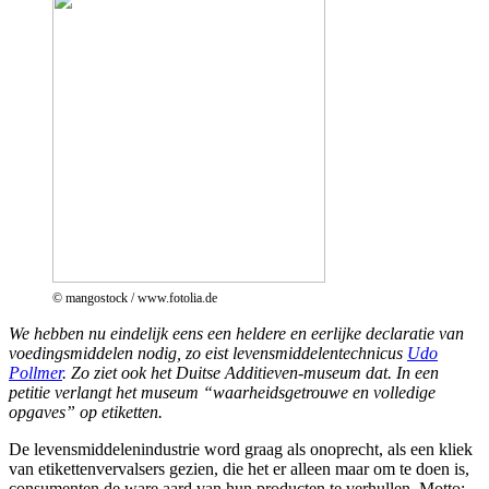
© mangostock / www.fotolia.de
We hebben nu eindelijk eens een heldere en eerlijke declaratie van
voedingsmiddelen nodig, zo eist levensmiddelentechnicus
Udo
Pollmer
. Zo ziet ook het Duitse Additieven-museum dat. In een
petitie verlangt het museum “waarheidsgetrouwe en volledige
opgaves” op etiketten.
De levensmiddelenindustrie word graag als onoprecht, als een kliek
van etikettenvervalsers gezien, die het er alleen maar om te doen is,
consumenten de ware aard van hun producten te verhullen. Motto: