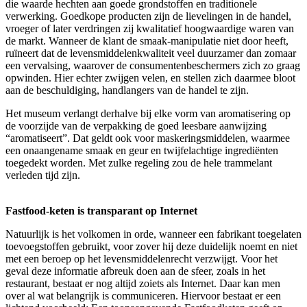
die waarde hechten aan goede grondstoffen en traditionele
verwerking. Goedkope producten zijn de lievelingen in de handel,
vroeger of later verdringen zij kwalitatief hoogwaardige waren van
de markt. Wanneer de klant de smaak-manipulatie niet door heeft,
ruïneert dat de levensmiddelenkwaliteit veel duurzamer dan zomaar
een vervalsing, waarover de consumentenbeschermers zich zo graag
opwinden. Hier echter zwijgen velen, en stellen zich daarmee bloot
aan de beschuldiging, handlangers van de handel te zijn.
Het museum verlangt derhalve bij elke vorm van aromatisering op
de voorzijde van de verpakking de goed leesbare aanwijzing
“aromatiseert”. Dat geldt ook voor maskeringsmiddelen, waarmee
een onaangename smaak en geur en twijfelachtige ingrediënten
toegedekt worden. Met zulke regeling zou de hele trammelant
verleden tijd zijn.
Fastfood-keten is transparant op Internet
Natuurlijk is het volkomen in orde, wanneer een fabrikant toegelaten
toevoegstoffen gebruikt, voor zover hij deze duidelijk noemt en niet
met een beroep op het levensmiddelenrecht verzwijgt. Voor het
geval deze informatie afbreuk doen aan de sfeer, zoals in het
restaurant, bestaat er nog altijd zoiets als Internet. Daar kan men
over al wat belangrijk is communiceren. Hiervoor bestaat er een