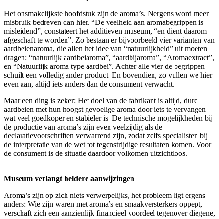
Het onsmakelijkste hoofdstuk zijn de aroma’s. Nergens word meer
misbruik bedreven dan hier. “De veelheid aan aromabegrippen is
misleidend”, constateert het additieven museum, “en dient daarom
afgeschaft te worden”. Zo bestaan er bijvoorbeeld vier varianten van
aardbeienaroma, die allen het idee van “natuurlijkheid” uit moeten
dragen: “natuurlijk aardbeiaroma”, “aardbijaroma”, “Aromaextract”,
en “Natuurlijk aroma type aardbei”. Achter alle vier de begrippen
schuilt een volledig ander product. En bovendien, zo vullen we hier
even aan, altijd iets anders dan de consument verwacht.
Maar een ding is zeker: Het doel van de fabrikant is altijd, dure
aardbeien met hun hoogst gevoelige aroma door iets te vervangen
wat veel goedkoper en stabieler is. De technische mogelijkheden bij
de productie van aroma’s zijn even veelzijdig als de
declaratievoorschriften verwarrend zijn, zodat zelfs specialisten bij
de interpretatie van de wet tot tegenstrijdige resultaten komen. Voor
de consument is de situatie daardoor volkomen uitzichtloos.
Museum verlangt heldere aanwijzingen
Aroma’s zijn op zich niets verwerpelijks, het probleem ligt ergens
anders: Wie zijn waren met aroma’s en smaakversterkers oppept,
verschaft zich een aanzienlijk financieel voordeel tegenover diegene,