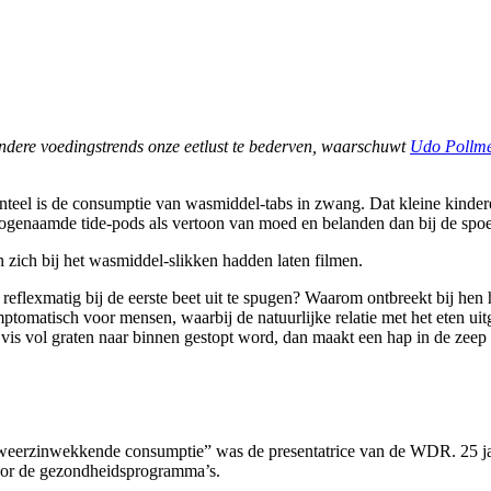
ndere voedingstrends onze eetlust te bederven, waarschuwt
Udo Pollme
nteel is de consumptie van wasmiddel-tabs in zwang. Dat kleine kinder
genaamde tide-pods als vertoon van moed en belanden dan bij de spoede
 zich bij het wasmiddel-slikken hadden laten filmen.
eflexmatig bij de eerste beet uit te spugen? Waarom ontbreekt bij hen h
tomatisch voor mensen, waarbij de natuurlijke relatie met het eten ui
e vis vol graten naar binnen gestopt word, dan maakt een hap in de zeep
“weerzinwekkende consumptie” was de presentatrice van de WDR. 25 jaar 
door de gezondheidsprogramma’s.