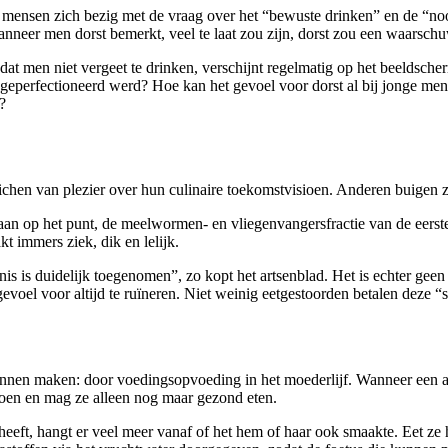
l mensen zich bezig met de vraag over het “bewuste drinken” en de “no
neer men dorst bemerkt, veel te laat zou zijn, dorst zou een waarschu
at men niet vergeet te drinken, verschijnt regelmatig op het beeldsch
geperfectioneerd werd? Hoe kan het gevoel voor dorst al bij jonge men
?
juichen van plezier over hun culinaire toekomstvisioen. Anderen buige
n op het punt, de meelwormen- en vliegenvangersfractie van de eerste pl
t immers ziek, dik en lelijk.
s is duidelijk toegenomen”, zo kopt het artsenblad. Het is echter geen o
voel voor altijd te ruïneren. Niet weinig eetgestoorden betalen deze “
nnen maken: door voedingsopvoeding in het moederlijf. Wanneer een a
doen en mag ze alleen nog maar gezond eten.
eeft, hangt er veel meer vanaf of het hem of haar ook smaakte. Eet ze 