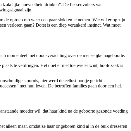
odzakelijke hoeveelheid drinken”. De flessenvullers van
wingssignaal zijn.
erm de oproep om weer een paar slokken te nemen. Wie wil er op zijn
sen verloren gaan? Dorst is een diep verankerd instinct. Wat moet
n zich momenteel met doodsverachting over de menselijke nageboorte.
aats te verdringen. Het doet er niet toe wie er wint, hoofdzaak is
nschuldige stoornis, hier werd de eetlust pootje gelicht.
successen” met hun leven. De betroffen families gaan door een hel.
anstaande moeder wil, dat haar kind na de geboorte gezonde voeding
het alleen maar, omdat ze haar ongeboren kind al in de buik dresseren