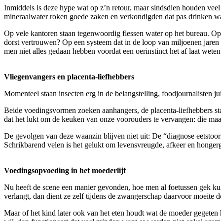
Inmiddels is deze hype wat op z’n retour, maar sindsdien houden vee
mineraalwater roken goede zaken en verkondigden dat pas drinken wan
Op vele kantoren staan tegenwoordig flessen water op het bureau. Opd
dorst vertrouwen? Op een systeem dat in de loop van miljoenen jaren 
men niet alles gedaan hebben voordat een oerinstinct het af laat weten
Vliegenvangers en placenta-liefhebbers
Momenteel staan insecten erg in de belangstelling, foodjournalisten 
Beide voedingsvormen zoeken aanhangers, de placenta-liefhebbers staa
dat het lukt om de keuken van onze voorouders te vervangen: die maak
De gevolgen van deze waanzin blijven niet uit: De “diagnose eetstoorni
Schrikbarend velen is het gelukt om levensvreugde, afkeer en hongerge
Voedingsopvoeding in het moederlijf
Nu heeft de scene een manier gevonden, hoe men al foetussen gek ku
verlangt, dan dient ze zelf tijdens de zwangerschap daarvoor moeite 
Maar of het kind later ook van het eten houdt wat de moeder gegeten h