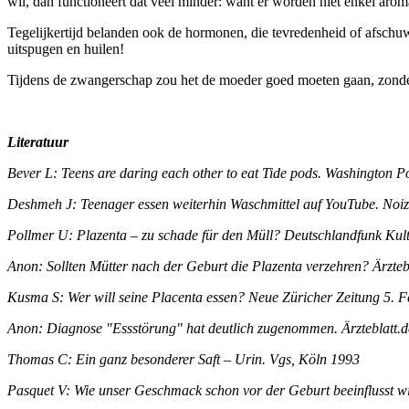
wil, dan functioneert dat veel minder: want er worden niet enkel aro
Tegelijkertijd belanden ook de hormonen, die tevredenheid of afschuw
uitspugen en huilen!
Tijdens de zwangerschap zou het de moeder goed moeten gaan, zonder
Literatuur
Bever L: Teens are daring each other to eat Tide pods. Washington P
Deshmeh J: Teenager essen weiterhin Waschmittel auf YouTube. Noiz
Pollmer U: Plazenta – zu schade für den Müll? Deutschlandfunk Kul
Anon: Sollten Mütter nach der Geburt die Plazenta verzehren? Ärzteb
Kusma S: Wer will seine Placenta essen? Neue Züricher Zeitung 5. F
Anon: Diagnose "Essstörung" hat deutlich zugenommen. Ärzteblatt.
Thomas C: Ein ganz besonderer Saft – Urin. Vgs, Köln 1993
Pasquet V: Wie unser Geschmack schon vor der Geburt beeinflusst 