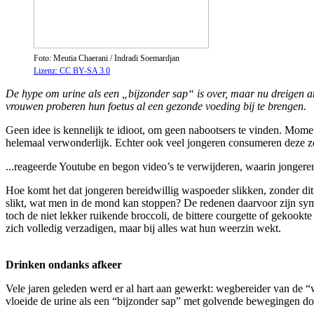
Foto: Meutia Chaerani / Indradi Soemardjan
Lizenz: CC BY-SA 3.0
De hype om urine als een „bijzonder sap“ is over, maar nu dreigen a
vrouwen proberen hun foetus al een gezonde voeding bij te brengen.
Geen idee is kennelijk te idioot, om geen nabootsers te vinden. Mome
helemaal verwonderlijk. Echter ook veel jongeren consumeren deze zo
...reageerde Youtube en begon video’s te verwijderen, waarin jongeren
Hoe komt het dat jongeren bereidwillig waspoeder slikken, zonder dit r
slikt, wat men in de mond kan stoppen? De redenen daarvoor zijn symp
toch de niet lekker ruikende broccoli, de bittere courgette of gekookt
zich volledig verzadigen, maar bij alles wat hun weerzin wekt.
Drinken ondanks afkeer
Vele jaren geleden werd er al hart aan gewerkt: wegbereider van de 
vloeide de urine als een “bijzonder sap” met golvende bewegingen 