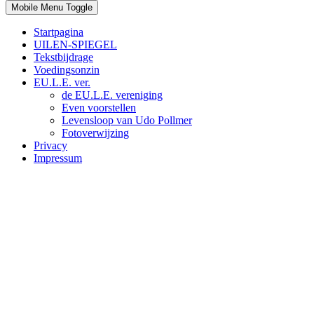
Mobile Menu Toggle
Startpagina
UILEN-SPIEGEL
Tekstbijdrage
Voedingsonzin
EU.L.E. ver.
de EU.L.E. vereniging
Even voorstellen
Levensloop van Udo Pollmer
Fotoverwijzing
Privacy
Impressum