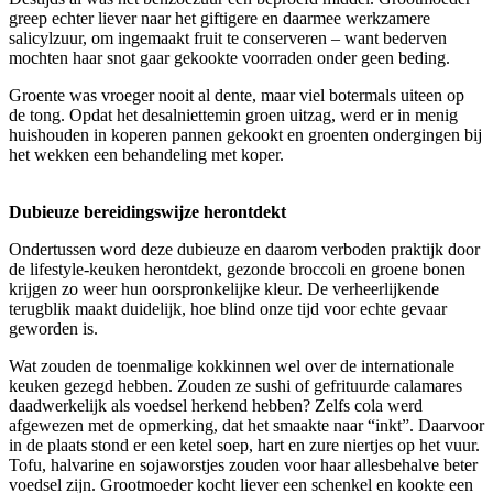
greep echter liever naar het giftigere en daarmee werkzamere
salicylzuur, om ingemaakt fruit te conserveren – want bederven
mochten haar snot gaar gekookte voorraden onder geen beding.
Groente was vroeger nooit al dente, maar viel botermals uiteen op
de tong. Opdat het desalniettemin groen uitzag, werd er in menig
huishouden in koperen pannen gekookt en groenten ondergingen bij
het wekken een behandeling met koper.
Dubieuze bereidingswijze herontdekt
Ondertussen word deze dubieuze en daarom verboden praktijk door
de lifestyle-keuken herontdekt, gezonde broccoli en groene bonen
krijgen zo weer hun oorspronkelijke kleur. De verheerlijkende
terugblik maakt duidelijk, hoe blind onze tijd voor echte gevaar
geworden is.
Wat zouden de toenmalige kokkinnen wel over de internationale
keuken gezegd hebben. Zouden ze sushi of gefrituurde calamares
daadwerkelijk als voedsel herkend hebben? Zelfs cola werd
afgewezen met de opmerking, dat het smaakte naar “inkt”. Daarvoor
in de plaats stond er een ketel soep, hart en zure niertjes op het vuur.
Tofu, halvarine en sojaworstjes zouden voor haar allesbehalve beter
voedsel zijn. Grootmoeder kocht liever een schenkel en kookte een