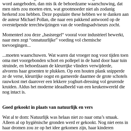
word aangeboden, dan mis ik de behoedzame waarschuwing, dat
men niets zou moeten eten, wat grootmoeder niet als zodanig
herkend zou hebben. Deze populaire these hebben we te danken aan
de auteur Michael Pollan, die naar een pakkend antwoord op de
overstelpende terechtwijzingen van de voedingsadviseurs zocht.
Momenteel zou deze „basisregel“ vooral voor industrieel bewerkt,
naar men zegt “onnatuurlijke” voeding vol chemische
toevoegingen...
...moeten waarschuwen. Wat waren dat vroeger nog voor tijden toen
oma met voorgebonden schort en pollepel in de hand door haar tuin
struinde, en behoedzaam de kleurrijke vlinders verwijderde,
alvorens haar groenten te plukken. Op een houten plank snipperde
ze de verse, kleurrijke oogst en garneerde daarmee de grote schotels
rauwkost met daarover een lekkere yoghurt-dressing vol geurende
kruiden. Aldus het moderne ideaalbeeld van een keukenwereld die
nog intact is.
Goed gekookt in plaats van natuurlijk en vers
Wat al te dom: Natuurlijk was helaas niet zo naar oma’s smaak.
Alleen al op hygiënische gronden werd er gekookt. Nog niet eens in
haar dromen zou ze op het idee gekomen zijn, haar kinderen