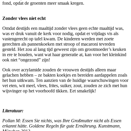
fond, opdat de groenten meer smaak kregen.
Zonder vlees niet echt
Omdat destijds een maaltijd zonder vlees geen echte maaltijd was,
was er druk vanuit de kerk voor nodig, opdat er vrijdags vis als
vastengerecht op tafel kwam. De kinderen werden met zoete
gerechten als pannenkoeken met stroop of macaroni tevreden
gesteld. Het zou al lang tijd geweest zijn om grootmoeder’s keuken
in ere te houden, want wat haar generatie at, kan voor het kleinkind
ook niet “ongezond” zijn!
Ook over acrylamide zouden de vrouwen destijds alleen maar
gelachen hebben – ze bakten koekjes en bereiden aardappelen zoals
het hun uitkwam. Ten aanzien van de huidige waarschuwingen voor
vet eten, wit meel, vlees, frites, suiker, zout, zouden ze zich met hun
wijsvinger op het voorhoofd tikken. Eet smakelijk!
Literatuur:
Pollan M: Essen Sie nichts, was Ihre Großmutter nicht als Essen
erkannt hätte. Goldene Regeln für gute Ernährung. Kunstmann,