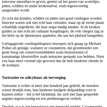
tuinverse smoothies te geven, gemixt uit het groen van worteltjes,
pitten, schillen en ander keukenafval, zoals tegenwoordig
aangeraden wordt.
Ze wist dat kruiden, schillen en pitten niet goed verdragen worden.
Insecten waren ook niet echt haar vrienden, maar op de eerste plaats
schadelijk ongedierte, die haar oogst madig maakte. In de keuken
golden ze niet echt als culinaire hoopdragers, de vele vliegen zag ze
het liefst op de lijmstrepen spartelen, die aan het plafond bungelden.
Geëngageerde voedingsblogsters beroepen zich graag op Michael
Pollan als getuige, wanneer ze constateren, dat grootmoeder een
grote boog om conserveermiddelen zoals benzoëzuren of
kunstmatige kleurstoffen zoals tartrazine gemaakt zou hebben. Niets
zou haar meer vreemd zijn geweest dan de hele moderne chemie in
de kookpot.
Tartrazine en salicylzuur als toevoeging
Tartrazine is echter al meer dan honderd jaar geliefd, de moeders
waren destijds trots, hun kinderen knalgele drilpudding voor te
kunnen zetten – het is het kleinkind, die zich met haar gespeelde
angsten tegenwoordig tot een probleemgeval verheft.
Destijds al was het benzoëzuur een beproefd middel. Grootmoeder