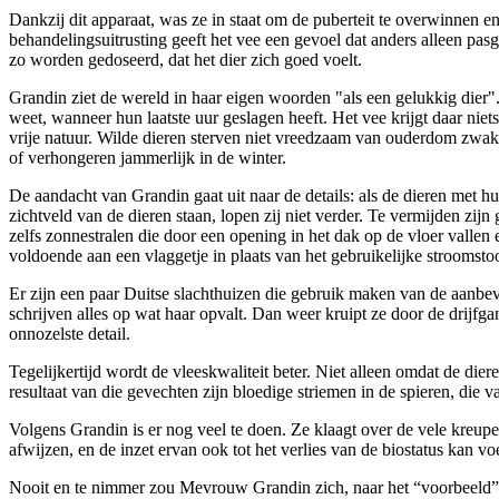
Dankzij dit apparaat, was ze in staat om de puberteit te overwinnen en
behandelingsuitrusting geeft het vee een gevoel dat anders alleen 
zo worden gedoseerd, dat het dier zich goed voelt.
Grandin ziet de wereld in haar eigen woorden "als een gelukkig dier"
weet, wanneer hun laatste uur geslagen heeft. Het vee krijgt daar niet
vrije natuur. Wilde dieren sterven niet vreedzaam van ouderdom zwak
of verhongeren jammerlijk in de winter.
De aandacht van Grandin gaat uit naar de details: als de dieren met hun
zichtveld van de dieren staan, lopen zij niet verder. Te vermijden zijn
zelfs zonnestralen die door een opening in het dak op de vloer vallen
voldoende aan een vlaggetje in plaats van het gebruikelijke stroomsto
Er zijn een paar Duitse slachthuizen die gebruik maken van de aanbev
schrijven alles op wat haar opvalt. Dan weer kruipt ze door de drijfg
onnozelste detail.
Tegelijkertijd wordt de vleeskwaliteit beter. Niet alleen omdat de di
resultaat van die gevechten zijn bloedige striemen in de spieren, die 
Volgens Grandin is er nog veel te doen. Ze klaagt over de vele kreupe
afwijzen, en de inzet ervan ook tot het verlies van de biostatus kan v
Nooit en te nimmer zou Mevrouw Grandin zich, naar het “voorbeeld” v