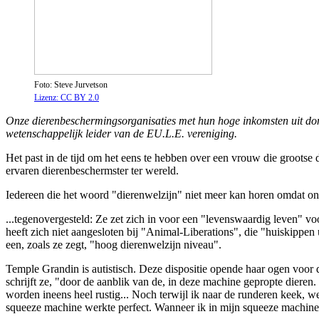
Foto: Steve Jurvetson
Lizenz: CC BY 2.0
Onze dierenbeschermingsorganisaties met hun hoge inkomsten uit dona
wetenschappelijk leider van de EU.L.E. vereniging.
Het past in de tijd om het eens te hebben over een vrouw die grootse
ervaren dierenbeschermster ter wereld.
Iedereen die het woord "dierenwelzijn" niet meer kan horen omdat on
...tegenovergesteld: Ze zet zich in voor een "levenswaardig leven" voo
heeft zich niet aangesloten bij "Animal-Liberations", die "huiskippen 
een, zoals ze zegt, "hoog dierenwelzijn niveau".
Temple Grandin is autistisch. Deze dispositie opende haar ogen voor 
schrijft ze, "door de aanblik van de, in deze machine gepropte diere
worden ineens heel rustig... Noch terwijl ik naar de runderen keek, we
squeeze machine werkte perfect. Wanneer ik in mijn squeeze machine 