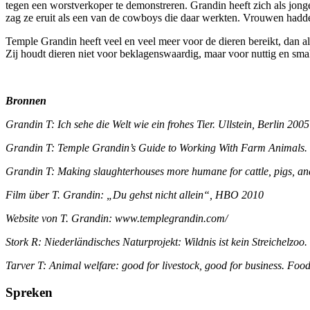
tegen een worstverkoper te demonstreren. Grandin heeft zich als jon
zag ze eruit als een van de cowboys die daar werkten. Vrouwen hadde
Temple Grandin heeft veel en veel meer voor de dieren bereikt, dan 
Zij houdt dieren niet voor beklagenswaardig, maar voor nuttig en smak
Bronnen
Grandin T: Ich sehe die Welt wie ein frohes Tier. Ullstein, Berlin 2005
Grandin T: Temple Grandin’s Guide to Working With Farm Animals. 
Grandin T: Making slaughterhouses more humane for cattle, pigs, a
Film über T. Grandin: „Du gehst nicht allein“, HBO 2010
Website von T. Grandin: www.templegrandin.com/
Stork R: Niederländisches Naturprojekt: Wildnis ist kein Streichelzo
Tarver T: Animal welfare: good for livestock, good for business. Fo
Spreken