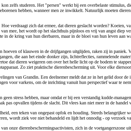
 kon zelfs studeren. Het "persen" werkt bij een overbelaste stimulus, di
pasgeborenen hebben, wanneer men ze inwikkelt. Natuurlijk moeten die
. Hoe verdraagt zich dat ermee, dat dieren geslacht worden? Koeien, va
s van mee, het wordt op het slachthuis pijnloos en vrij van angst diep 
te in de kring van hun dierbaren, maar in de bloei van hun leven aan w
 hoeven of klauwen in de drijfgangen uitglijden, raken zij in paniek. Vl
 gangen, die aan het einde donker zijn, lichtreflecties, rammelende mater
 ertoe dat dieren weigeren om over het helle licht op de bodem te stap
otapparaat. Zo ziet praktische dierenbescherming uit. Voor elke dierso
elingen van Grandin. Een deelnemer meldt dat ze in het gelid door de i
angen voor varkens, om de inrichting vanuit hun perspectief waar te nem
eren geen stress hebben, maar omdat er bij een verstandig kudde-managem
vaak pas opvallen tijdens de slacht. Dit vlees kan niet meer in de handel
lheid, een teken van ongepast opfok en houding. Steeds belangrijker wo
oeren, wordt ziek vee niet behandeld en lijdt het onnodig - op verzoek va
an onze dierenbeschermingsactivisten, zich in de voetgangerszone uit