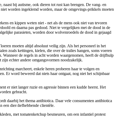
e, naast bij autisme, ook dieren tot rust kan brengen. De vang- en
ren niet worden ingeklemd worden, maar de omgevings-prikkels moeten
rkens en kippen weten niet - net als de mens ook niet van tevoren
verdoofd en daarna pas gedood. Niet te vergelijken met de dood in de
algelijke parasieten, worden door wolvenroedels de dood in gejaagd
oeren moeten altijd absoluut veilig zijn. Als het personeel in het
ialen zoals kettingen, kielen, die over de tralies hangen, soms voeren
pen. Wanneer de regels in acht worden waargenomen, heeft de drijfhulp
ort zijn echter andere omgangsvormen noodzakelijk.
nrichting marcheert, enkele heren proberen haar te volgen en
en. Er word beweerd dat niets haar ontgaat, nog niet het schijnbaar
ent er niet langer ruzie en agressie binnen een kudde heerst. Het
 worden gebracht.
rdt daarbij het thema antibiotica. Daar vele consumenten antibiotica
n een dier-liefhebbende clientèle.
kleden, met tomatenketchup besmeuren, om een infantiel protest