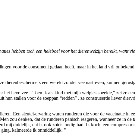
ties hebben toch een heleboel voor het dierenwelzijn bereikt, want vi
 dingen voor de consument gedaan heeft, maar in het land vrij onbekend
ze dierenbeschermers een wereld zonder vee nastreven, kunnen gerustg
r het lieve vee. "Toen ik als kind met mijn welpjes speelde," zei ze ee
uit hun stallen voor de soeppan “redden” , ze construeerde liever diervr
dieren. Een sleutel-ervaring waren runderen die voor de vaccinatie in
n. Men zou denken, dat de runderen panisch reageren, wanneer ze in de
rd mij duidelijk, dat ik ook zoiets nodig had. Ik kocht een compressor 
ging, kalmeerde ik onmiddellijk. "