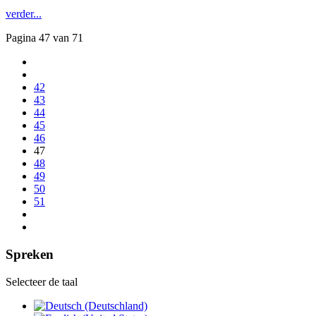
verder...
Pagina 47 van 71
42
43
44
45
46
47
48
49
50
51
Spreken
Selecteer de taal