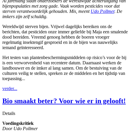
Al jarenlang slaan onderzoekers de wereldwijde achteruitgang van
bijenpopulaties met zorg gade. Vaak worden pesticides voor dat
sterven verantwoordelijk gehouden. Mis, meent
Udo Pollmer
. De
imkers zijn zelf schuldig.
Wereldwijd sterven bijen. Vrijwel dagelijks bereiken ons de
berichten, dat pesticiden onze immer geliefde bij Maja een smalende
dood bereiden. Vreemd genoeg hebben de boeren vroeger
regelmatig insektengif gesproeid en in de bijen was nauwelijks
iemand geïnteresseerd.
Het testen van plantenbeschermingsmiddelen op risico’s voor de bij
is een verworvenheid van recentere datum. Daarnaast werken de
landbouwer en de imker al lang samen. Om de bestuiving van de
culturen veilig te stellen, spreken ze de middelen en het tijdstip van
toepassing...
verder...
Bio smaakt beter? Voor wie er in gelooft!
Details
Voedingskritiek
Door Udo Pollmer