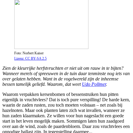
Foto: Norbert Kaiser
Lizenz: CC BY-SA 2.5
Zien de kleurrijke herfstvruchten er niet uit om rauw in te bijten?
Wanneer merels of spreeuwen in de tuin daar tenminste nog iets van
over gelaten hebben. Want in de vogelwereld zijn de inheemse
bessen tamelijk geliefd. Waarom, dat weet
Udo Pollmer
.
Waarom verpakken kersenbomen of bessenstruiken hun pitten
eigenlijk in vruchtvlees? Dat is toch pure verspilling! De harde kern,
waarin de zaden rusten, zou toch moeten volstaan – net zoals bij
hazelnoten. Maar ook planten laten zich wat invallen, wanneer ze
hun zaden klaarmaken. Ze willen voor hun nageslacht een goede
start in het leven mogelijk maken. Sommigen laten hun zaadgoed
over aan de wind, zoals de paardenbloem. Daar zou vruchtvlees een
onnodige ballast zijn. In tegenstelling daarmee...