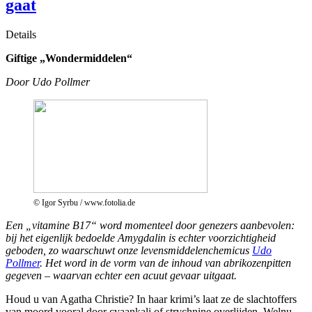
gaat
Details
Giftige „Wondermiddelen“
Door Udo Pollmer
© Igor Syrbu / www.fotolia.de
Een „vitamine B17“ word momenteel door genezers aanbevolen:
bij het eigenlijk bedoelde Amygdalin is echter voorzichtigheid
geboden, zo waarschuwt onze levensmiddelenchemicus
Udo
Pollmer
. Het word in de vorm van de inhoud van abrikozenpitten
gegeven – waarvan echter een acuut gevaar uitgaat.
Houd u van Agatha Christie? In haar krimi’s laat ze de slachtoffers
van moord vooral door cyaankali of strychnine overlijden. Welnu,