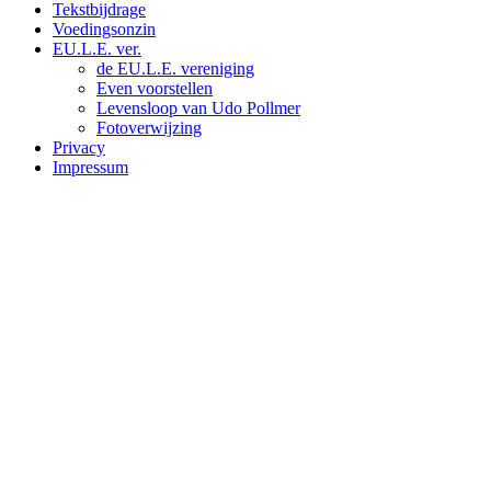
Tekstbijdrage
Voedingsonzin
EU.L.E. ver.
de EU.L.E. vereniging
Even voorstellen
Levensloop van Udo Pollmer
Fotoverwijzing
Privacy
Impressum