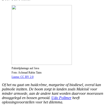
Palmölplantage auf Java
Foto: Achmad Rabin Taim
Lizenz: CC BY 2.0
Of het nu gaat om huidcrème, margarine of biodiesel, overal kan
palmolie inzitten. De boom zorgt in landen zoals Maleisië voor
minder armoede, aan de andere kant worden daarvoor moerassen
drooggelegd en bossen gerooid.
Udo Pollmer
heeft
oplossingsvoorstellen voor het dilemma.