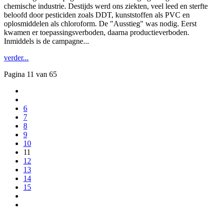
chemische industrie. Destijds werd ons ziekten, veel leed en sterfte
beloofd door pesticiden zoals DDT, kunststoffen als PVC en
oplosmiddelen als chloroform. De "Ausstieg" was nodig. Eerst
kwamen er toepassingsverboden, daarna productieverboden.
Inmiddels is de campagne...
verder...
Pagina 11 van 65
6
7
8
9
10
11
12
13
14
15