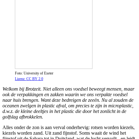
Foto: University of Exeter
Lizenz: CC BY 2.0
Welkom bij Brotzeit. Niet alleen ons voedsel beweegt mensen, maar
ook de verpakkingen en zakken waarin we ons verpakte voedsel
naar huis brengen. Want deze bedreigen de zeeën. Nu al zouden de
oceanen zwelgen in plastic afval, om precies te zijn in microplastic,
d.w.z. de kleine deeltjes in het plastic die door het zonlicht in de
golfslag afbrokkelen.
Alles onder de zon is aan verval onderhevig: rotsen worden kiezels,
kiezels worden zand. Uit zand fijnstof. Soms waait de wind het
fijnstof uit de Sahara tot in Duitsland, wat de lucht vervuilt - en leidt