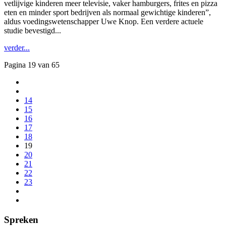
vetlijvige kinderen meer televisie, vaker hamburgers, frites en pizza
eten en minder sport bedrijven als normaal gewichtige kinderen”,
aldus voedingswetenschapper Uwe Knop. Een verdere actuele
studie bevestigd...
verder...
Pagina 19 van 65
14
15
16
17
18
19
20
21
22
23
Spreken