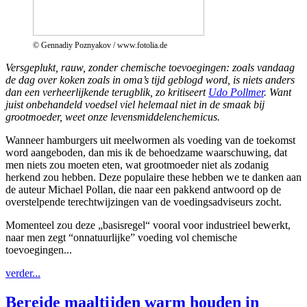
© Gennadiy Poznyakov / www.fotolia.de
Versgeplukt, rauw, zonder chemische toevoegingen: zoals vandaag
de dag over koken zoals in oma’s tijd geblogd word, is niets anders
dan een verheerlijkende terugblik, zo kritiseert
Udo Pollmer
. Want
juist onbehandeld voedsel viel helemaal niet in de smaak bij
grootmoeder, weet onze levensmiddelenchemicus.
Wanneer hamburgers uit meelwormen als voeding van de toekomst
word aangeboden, dan mis ik de behoedzame waarschuwing, dat
men niets zou moeten eten, wat grootmoeder niet als zodanig
herkend zou hebben. Deze populaire these hebben we te danken aan
de auteur Michael Pollan, die naar een pakkend antwoord op de
overstelpende terechtwijzingen van de voedingsadviseurs zocht.
Momenteel zou deze „basisregel“ vooral voor industrieel bewerkt,
naar men zegt “onnatuurlijke” voeding vol chemische
toevoegingen...
verder...
Bereide maaltijden warm houden in