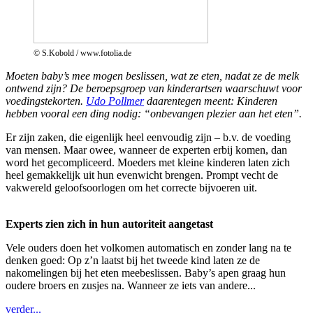
© S.Kobold / www.fotolia.de
Moeten baby’s mee mogen beslissen, wat ze eten, nadat ze de melk
ontwend zijn? De beroepsgroep van kinderartsen waarschuwt voor
voedingstekorten.
Udo Pollmer
daarentegen meent: Kinderen
hebben vooral een ding nodig: “onbevangen plezier aan het eten”.
Er zijn zaken, die eigenlijk heel eenvoudig zijn – b.v. de voeding
van mensen. Maar owee, wanneer de experten erbij komen, dan
word het gecompliceerd. Moeders met kleine kinderen laten zich
heel gemakkelijk uit hun evenwicht brengen. Prompt vecht de
vakwereld geloofsoorlogen om het correcte bijvoeren uit.
Experts zien zich in hun autoriteit aangetast
Vele ouders doen het volkomen automatisch en zonder lang na te
denken goed: Op z’n laatst bij het tweede kind laten ze de
nakomelingen bij het eten meebeslissen. Baby’s apen graag hun
oudere broers en zusjes na. Wanneer ze iets van andere...
verder...