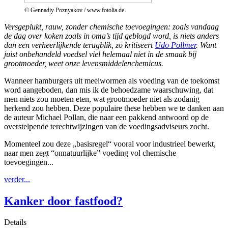
© Gennadiy Poznyakov / www.fotolia.de
Versgeplukt, rauw, zonder chemische toevoegingen: zoals vandaag
de dag over koken zoals in oma’s tijd geblogd word, is niets anders
dan een verheerlijkende terugblik, zo kritiseert
Udo Pollmer
. Want
juist onbehandeld voedsel viel helemaal niet in de smaak bij
grootmoeder, weet onze levensmiddelenchemicus.
Wanneer hamburgers uit meelwormen als voeding van de toekomst
word aangeboden, dan mis ik de behoedzame waarschuwing, dat
men niets zou moeten eten, wat grootmoeder niet als zodanig
herkend zou hebben. Deze populaire these hebben we te danken aan
de auteur Michael Pollan, die naar een pakkend antwoord op de
overstelpende terechtwijzingen van de voedingsadviseurs zocht.
Momenteel zou deze „basisregel“ vooral voor industrieel bewerkt,
naar men zegt “onnatuurlijke” voeding vol chemische
toevoegingen...
verder...
Kanker door fastfood?
Details