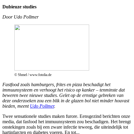
Dubieuze studies
Door Udo Pollmer
© Shmel / www.fotolia.de
Fastfood zoals hamburgers, frites en pizza beschadigt het
immuunsysteem en verhoogt het risico op kanker – tenminste dat
beweren twee nieuwe studies. Gelet op de ernstige gebreken van
deze onderzoeken zou een blik in de glazen bol niet minder houvast
bieden, meent
Udo Pollmer
.
Twee sensationele studies maken furore. Eensgezind berichten onze
media, dat fasfood het immuunsysteem zou beschadigen. Het brengt
onstekingen zoals bij een zware infectie teweeg, die uiteindelijk tot
hartinfarcten en diabetes voeren. En tot...