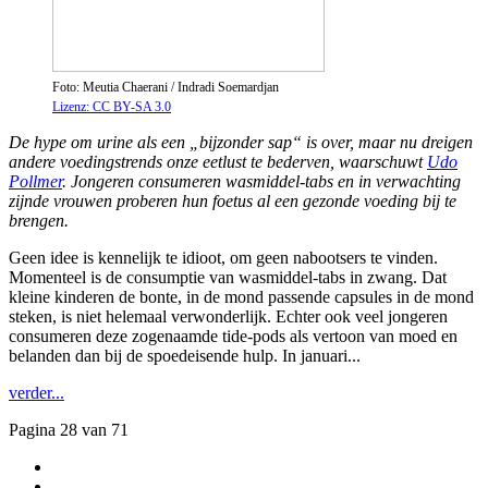
Foto: Meutia Chaerani / Indradi Soemardjan
Lizenz: CC BY-SA 3.0
De hype om urine als een „bijzonder sap“ is over, maar nu dreigen
andere voedingstrends onze eetlust te bederven, waarschuwt
Udo
Pollmer
. Jongeren consumeren wasmiddel-tabs en in verwachting
zijnde vrouwen proberen hun foetus al een gezonde voeding bij te
brengen.
Geen idee is kennelijk te idioot, om geen nabootsers te vinden.
Momenteel is de consumptie van wasmiddel-tabs in zwang. Dat
kleine kinderen de bonte, in de mond passende capsules in de mond
steken, is niet helemaal verwonderlijk. Echter ook veel jongeren
consumeren deze zogenaamde tide-pods als vertoon van moed en
belanden dan bij de spoedeisende hulp. In januari...
verder...
Pagina 28 van 71