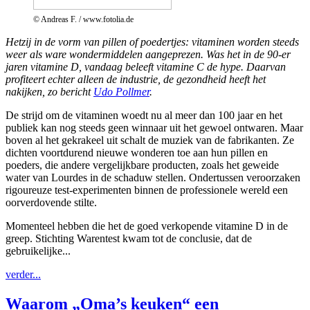
© Andreas F. / www.fotolia.de
Hetzij in de vorm van pillen of poedertjes: vitaminen worden steeds
weer als ware wondermiddelen aangeprezen. Was het in de 90-er
jaren vitamine D, vandaag beleeft vitamine C de hype. Daarvan
profiteert echter alleen de industrie, de gezondheid heeft het
nakijken, zo bericht
Udo Pollmer
.
De strijd om de vitaminen woedt nu al meer dan 100 jaar en het
publiek kan nog steeds geen winnaar uit het gewoel ontwaren. Maar
boven al het gekrakeel uit schalt de muziek van de fabrikanten. Ze
dichten voortdurend nieuwe wonderen toe aan hun pillen en
poeders, die andere vergelijkbare producten, zoals het geweide
water van Lourdes in de schaduw stellen. Ondertussen veroorzaken
rigoureuze test-experimenten binnen de professionele wereld een
oorverdovende stilte.
Momenteel hebben die het de goed verkopende vitamine D in de
greep. Stichting Warentest kwam tot de conclusie, dat de
gebruikelijke...
verder...
Waarom „Oma’s keuken“ een