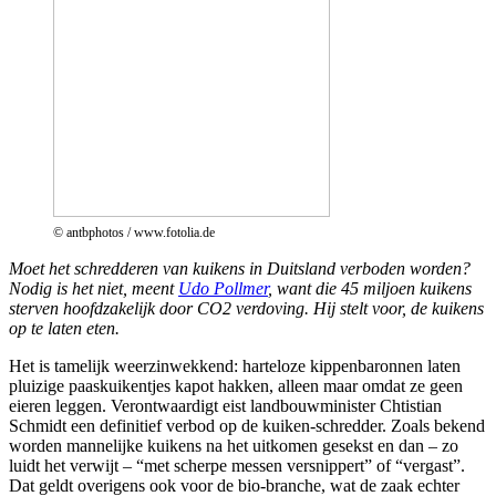
© antbphotos / www.fotolia.de
Moet het schredderen van kuikens in Duitsland verboden worden?
Nodig is het niet, meent
Udo Pollmer
, want die 45 miljoen kuikens
sterven hoofdzakelijk door CO2 verdoving. Hij stelt voor, de kuikens
op te laten eten.
Het is tamelijk weerzinwekkend: harteloze kippenbaronnen laten
pluizige paaskuikentjes kapot hakken, alleen maar omdat ze geen
eieren leggen. Verontwaardigt eist landbouwminister Chtistian
Schmidt een definitief verbod op de kuiken-schredder. Zoals bekend
worden mannelijke kuikens na het uitkomen gesekst en dan – zo
luidt het verwijt – “met scherpe messen versnippert” of “vergast”.
Dat geldt overigens ook voor de bio-branche, wat de zaak echter