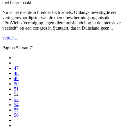
niet beter maakt.
Nu is het met de schredder toch zoiets: Onlangs bevestigde een
vertegenwoordigster van de dierenbeschermingsorganisatie
“ProVieh - Vereniging tegen dierenmishandeling in de intensieve
veeteelt” op een congres in Stuttgart, dat in Duitsland geen...
verder...
Pagina 52 van 71
47
48
49
50
51
52
53
54
55
56