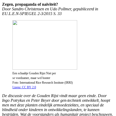
Zegen, propaganda of naïviteit?
Door Sandro Christensen en Udo Pollmer, gepubliceerd in
EU.L.E.N-SPIEGEL 2-3/2015 S. 33
Een schaaltje Gouden Rijst Niet per
se voedzamer, maar wel bonter
Foto: International Rice Research Institute (IRRI)
Lizenz: CC BY 2.0
De discussie over de Gouden Rijst vindt maar geen einde. Door
Ingo Potrykus en Peter Beyer door gen-techniek ontwikkelt, hoopt
men met deze planten eindelijk armoedeziektes, en speciaal de
blindheid onder kinderen in ontwikkelingslanden, te kunnen
bestrijden. Wat de voorstanders als humanitair project beschouwen,