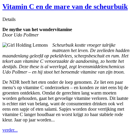
Vitamin C en de mare van de scheurbuik
Details
De mythe van het wondervitamine
Door Udo Pollmer
Scheurbuik kostte vroeger talrijke
matrozen het leven. De zeelieden hadden
maandenlang geleefd op pekeldvlees, scheepsbeschuit en rum. Het
tekort aan vitamine C veroorzaakte de aandoening, zo heette het
destijds. Deze these is al weerlegd, zegt levensmiddelenchemicus
Udo Pollmer – en hij stoot het beroemde vitamine van zijn troon.
De NDR heeft het eten onder de loep genomen. Ze liet een paar
menu’s op vitamine C onderzoeken – en konden ze niet eens bij de
groenten ontdekken. Omdat de gerechten lang warm moeten
worden gehouden, gaat het gevoelige vitamine verloren. Dit laatste
is echter niet van belang, want de consumenten drinken ook wel
eens een sapje of eten salami. Sapjes worden door verrijking met
vitamine C langer houdbaar en worst krijgt zo haar stabiele rode
kleur. Jaar op jaar worden...
verder...