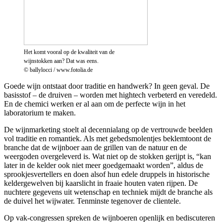
Het komt vooral op de kwaliteit van de
wijnstokken aan? Dat was eens.
© ballylocci / www.fotolia.de
Goede wijn ontstaat door traditie en handwerk? In geen geval. De
basisstof – de druiven – worden met hightech verbeterd en veredeld.
En de chemici werken er al aan om de perfecte wijn in het
laboratorium te maken.
De wijnmarketing stoelt al decennialang op de vertrouwde beelden
vol traditie en romantiek. Als met gebedsmolentjes beklemtoont de
branche dat de wijnboer aan de grillen van de natuur en de
weergoden overgeleverd is. Wat niet op de stokken gerijpt is, “kan
later in de kelder ook niet meer goedgemaakt worden”, aldus de
sprookjesvertellers en doen alsof hun edele druppels in historische
keldergewelven bij kaarslicht in fraaie houten vaten rijpen. De
nuchtere gegevens uit wetenschap en techniek mijdt de branche als
de duivel het wijwater. Tenminste tegenover de clientele.
Op vak-congressen spreken de wijnboeren openlijk en bediscuteren