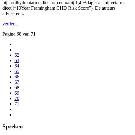
bij koolhydraatarme dieet om en nabij 1,4 % lager als bij vetarm
dieet (“10Year Framingham CHD Risk Score”). De auteurs
adviseren...
verder...
Pagina 68 van 71
62
63
64
65
66
67
68
69
70
71
Spreken