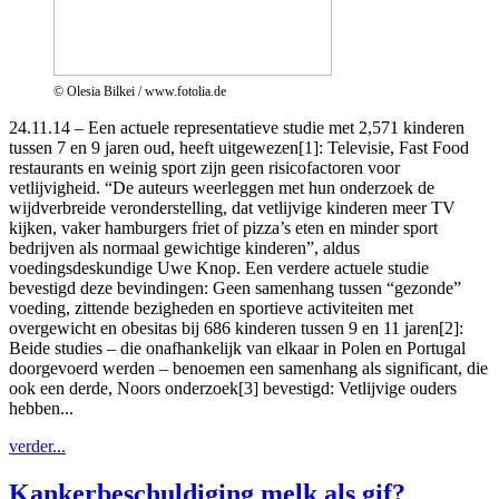
© Olesia Bilkei / www.fotolia.de
24.11.14 – Een actuele representatieve studie met 2,571 kinderen
tussen 7 en 9 jaren oud, heeft uitgewezen[1]: Televisie, Fast Food
restaurants en weinig sport zijn geen risicofactoren voor
vetlijvigheid. “De auteurs weerleggen met hun onderzoek de
wijdverbreide veronderstelling, dat vetlijvige kinderen meer TV
kijken, vaker hamburgers friet of pizza’s eten en minder sport
bedrijven als normaal gewichtige kinderen”, aldus
voedingsdeskundige Uwe Knop. Een verdere actuele studie
bevestigd deze bevindingen: Geen samenhang tussen “gezonde”
voeding, zittende bezigheden en sportieve activiteiten met
overgewicht en obesitas bij 686 kinderen tussen 9 en 11 jaren[2]:
Beide studies – die onafhankelijk van elkaar in Polen en Portugal
doorgevoerd werden – benoemen een samenhang als significant, die
ook een derde, Noors onderzoek[3] bevestigd: Vetlijvige ouders
hebben...
verder...
Kankerbeschuldiging melk als gif?