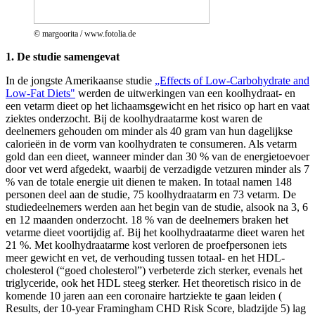
© margoorita / www.fotolia.de
1. De studie samengevat
In de jongste Amerikaanse studie
„Effects of Low-Carbohydrate and
Low-Fat Diets"
werden de uitwerkingen van een koolhydraat- en
een vetarm dieet op het lichaamsgewicht en het risico op hart en vaat
ziektes onderzocht. Bij de koolhydraatarme kost waren de
deelnemers gehouden om minder als 40 gram van hun dagelijkse
calorieën in de vorm van koolhydraten te consumeren. Als vetarm
gold dan een dieet, wanneer minder dan 30 % van de energietoevoer
door vet werd afgedekt, waarbij de verzadigde vetzuren minder als 7
% van de totale energie uit dienen te maken. In totaal namen 148
personen deel aan de studie, 75 koolhydraatarm en 73 vetarm. De
studiedeelnemers werden aan het begin van de studie, alsook na 3, 6
en 12 maanden onderzocht. 18 % van de deelnemers braken het
vetarme dieet voortijdig af. Bij het koolhydraatarme dieet waren het
21 %. Met koolhydraatarme kost verloren de proefpersonen iets
meer gewicht en vet, de verhouding tussen totaal- en het HDL-
cholesterol (“goed cholesterol”) verbeterde zich sterker, evenals het
triglyceride, ook het HDL steeg sterker. Het theoretisch risico in de
komende 10 jaren aan een coronaire hartziekte te gaan leiden (
Results, der 10-year Framingham CHD Risk Score, bladzijde 5) lag