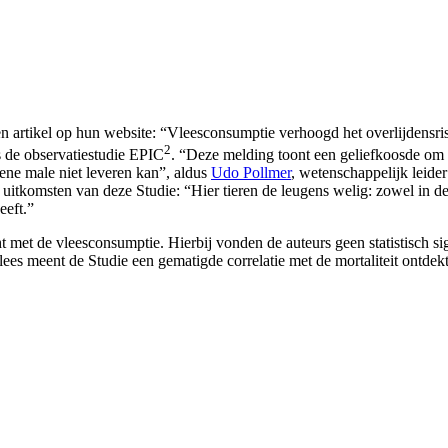
artikel op hun website: “Vleesconsumptie verhoogd het overlijdensris
2
 de observatiestudie EPIC
. “Deze melding toont een geliefkoosde om
ene male niet leveren kan”, aldus
Udo Pollmer
, wetenschappelijk leide
tkomsten van deze Studie: “Hier tieren de leugens welig: zowel in de
eeft.”
t met de vleesconsumptie. Hierbij vonden de auteurs geen statistisch s
ees meent de Studie een gematigde correlatie met de mortaliteit ontdekt