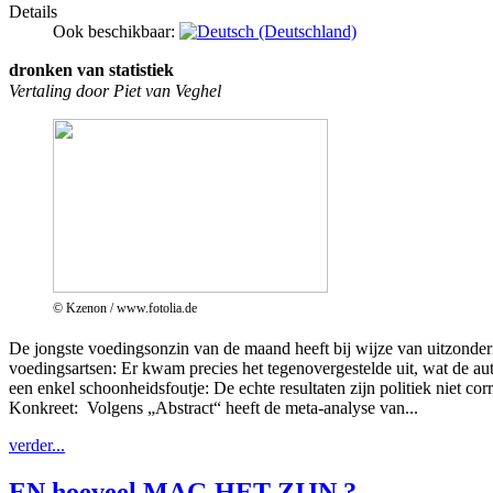
Details
Ook beschikbaar:
dronken van statistiek
Vertaling door Piet van Veghel
© Kzenon / www.fotolia.de
De jongste voedingsonzin van de maand heeft bij wijze van uitzonderi
voedingsartsen: Er kwam precies het tegenovergestelde uit, wat de a
een enkel schoonheidsfoutje: De echte resultaten zijn politiek niet corr
Konkreet: Volgens „Abstract“ heeft de meta-analyse van...
verder...
EN hoeveel MAG HET ZIJN ?