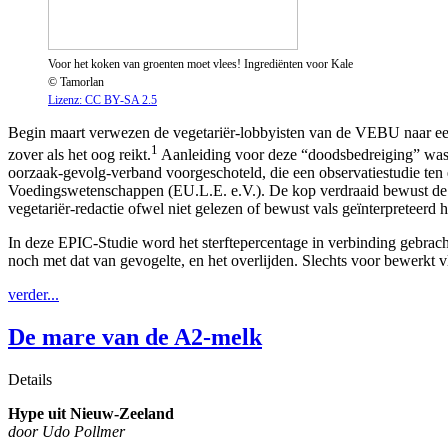
Voor het koken van groenten moet vlees! Ingrediënten voor Kale
© Tamorlan
Lizenz: CC BY-SA 2.5
Begin maart verwezen de vegetariër-lobbyisten van de VEBU naar een 
1
zover als het oog reikt.
Aanleiding voor deze “doodsbedreiging” was
oorzaak-gevolg-verband voorgeschoteld, die een observatiestudie ten 
Voedingswetenschappen (EU.L.E. e.V.). De kop verdraaid bewust de ui
vegetariër-redactie ofwel niet gelezen of bewust vals geïnterpreteerd h
In deze EPIC-Studie word het sterftepercentage in verbinding gebrach
noch met dat van gevogelte, en het overlijden. Slechts voor bewerkt vl
verder...
De mare van de A2-melk
Details
Hype uit Nieuw-Zeeland
door Udo Pollmer