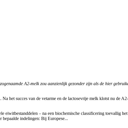
enaamde A2-melk zou aanzienlijk gezonder zijn als de hier gebruikeli
a het succes van de vetarme en de lactosevrije melk klotst nu de A2-m
 eiwitbestanddelen – na een biochemische classificering toevallig het k
r bepaalde indelingen: Bij Europese...