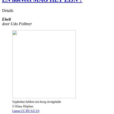
Details
Eiwit
door Udo Pollmer
Sojabohne hebben een hoog eiwitgehalte
© Klaus Höpfner
Lizenz CC BY-SA 3.0