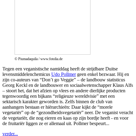
© Piumadaquila / www.fotolia.de
Tegen een veganistische namiddag heeft de strijdbare Duitse
levensmiddelenchemicus
Udo Pollmer
geen enkel bezwaar. Hij en
zijn co-auteurs van “Don’t go Veggie” – de landbouw statisticus
Georg Keckl en de landbouwer en sociaalwetenschapper Klaus Alfs
– stoort het, dat het afzien op vlees en andere dierlijke producten
tegenwoordig een bijkans “religieuze wereldvisie” met een
sektarisch karakter geworden is. Zelfs binnen de club van
aanhangers bestaan er hiërarchieën: Daar kijkt de “morele
vegetariër” op de “gezondheidsvegetariër” neer. De veganist veracht
de vegetariër, die nog eieren en kaas op zijn bordje heeft - en voor
de fruitariër liggen ze er allemaal uit. Pollmer bespeurt...
verder...