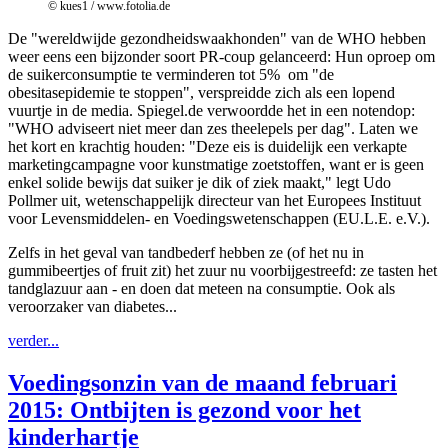
© kues1 / www.fotolia.de
De "wereldwijde gezondheidswaakhonden" van de WHO hebben
weer eens een bijzonder soort PR-coup gelanceerd: Hun oproep om
de suikerconsumptie te verminderen tot 5% om "de
obesitasepidemie te stoppen", verspreidde zich als een lopend
vuurtje in de media. Spiegel.de verwoordde het in een notendop:
"WHO adviseert niet meer dan zes theelepels per dag". Laten we
het kort en krachtig houden: "Deze eis is duidelijk een verkapte
marketingcampagne voor kunstmatige zoetstoffen, want er is geen
enkel solide bewijs dat suiker je dik of ziek maakt," legt Udo
Pollmer uit, wetenschappelijk directeur van het Europees Instituut
voor Levensmiddelen- en Voedingswetenschappen (EU.L.E. e.V.).
Zelfs in het geval van tandbederf hebben ze (of het nu in
gummibeertjes of fruit zit) het zuur nu voorbijgestreefd: ze tasten het
tandglazuur aan - en doen dat meteen na consumptie. Ook als
veroorzaker van diabetes...
verder...
Voedingsonzin van de maand februari
2015: Ontbijten is gezond voor het
kinderhartje