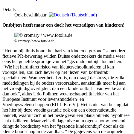
Details
Ook beschikbaar:
Ontbijten heeft maar een doel: het verzadigen van kinderen!
© cromary / www.fotolia.de
“Het ontbijt thuis houdt het hart van kinderen gezond” – met deze
fictieve PR-bewering wilden Duitse onderzoekers de media weer
eens het geliefde sprookje van het “gezonde ontbijt” toejuichen.
“Wie het hartinfarct risico van kleuterschoolkinderen al kan
voorspellen, zou zich liever op het ‘lezen van koffiedrab’
specialiseren. Wanneer het al zo is, dan draagt de stress, die zulke
mededelingen bij de ouders veroorzaken, aanzienlijk meer bij aan
het vroegtijdig overlijden, dan een kinderontbijt – van welke aard
dan ook”, aldus Udo Pollmer, wetenschappelijk leider van het
Europese Instituut voor levensmiddelen- en
Voedingswetenschappen (EU.L.E. e.V.). Het is niet van belang dat
het hier bij deze voedingsstudie ook om een observatiestudie
handelt, waaruit zich in het beste geval een plausibiliteits-hypothese
laat distilleren. Maar zelfs dit lage niveau in ogenschouw nemend
dringt de boodschap van het “gezonde kinderontbijt” door als de
kleine boodschap in de zandbak. “De gegevens van de originele