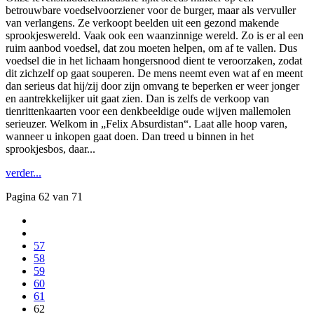
betrouwbare voedselvoorziener voor de burger, maar als vervuller
van verlangens. Ze verkoopt beelden uit een gezond makende
sprookjeswereld. Vaak ook een waanzinnige wereld. Zo is er al een
ruim aanbod voedsel, dat zou moeten helpen, om af te vallen. Dus
voedsel die in het lichaam hongersnood dient te veroorzaken, zodat
dit zichzelf op gaat souperen. De mens neemt even wat af en meent
dan serieus dat hij/zij door zijn omvang te beperken er weer jonger
en aantrekkelijker uit gaat zien. Dan is zelfs de verkoop van
tienrittenkaarten voor een denkbeeldige oude wijven mallemolen
serieuzer. Welkom in „Felix Absurdistan“. Laat alle hoop varen,
wanneer u inkopen gaat doen. Dan treed u binnen in het
sprookjesbos, daar...
verder...
Pagina 62 van 71
57
58
59
60
61
62