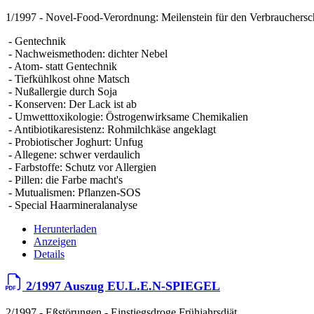
1/1997 - Novel-Food-Verordnung: Meilenstein für den Verbrauchersc
- Gentechnik
- Nachweismethoden: dichter Nebel
- Atom- statt Gentechnik
- Tiefkühlkost ohne Matsch
- Nußallergie durch Soja
- Konserven: Der Lack ist ab
- Umwetttoxikologie: Östrogenwirksame Chemikalien
- Antibiotikaresistenz: Rohmilchkäse angeklagt
- Probiotischer Joghurt: Unfug
- Allegene: schwer verdaulich
- Farbstoffe: Schutz vor Allergien
- Pillen: die Farbe macht's
- Mutualismen: Pflanzen-SOS
- Special Haarmineralanalyse
Herunterladen
Anzeigen
Details
2/1997 Auszug EU.L.E.N-SPIEGEL
2/1997 - Eßstörungen - Einstiegsdroge Frühjahrsdiät