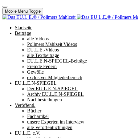
Mobile Menu Toggle
Startseite
Beiträge
alle Videos
Pollmers Mahlzeit Videos
EU.L.E.-Videos
alle Textbeiträge
EU.L.E.N-SPIEGEL-Beiträge
Fremde Federn
Gewölle
exclusiver Mitgliederbereich
EU.L.E.N-SPIEGEL
Der EU.L.E.N-SPIEGEL
Archiv EU.L.E.N-SPIEGEL
Nachbestellungen
Veröffentl.
Bücher
Fachartikel
unsere Experten im Interview
alle Veröffentlichungen
EU.L.E. e.V.