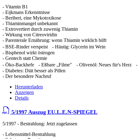
- Vitamin B1
- Eijkmans Erkenntnisse
- Beriberi, eine Mykotoxikose
- Thiaminmangel unbekannt
- Extrovertiert durch zuwenig Thiamin
- Wirkung von Citreoviridin
- Parenterale Ernährung: wenn Thiamin wirklich hilft
- BSE-Rinder verspeist - Häutig: Glycerin im Wein
- Bisphenol wirkt östrogen
- Gentech statt Chemie
- Öko-Backhefe - Eßbare „Filme" - Olivenöl: Neues für's Herz - 
- Diabetes: Diät besser als Pillen
- Der besondere Nachruf
Herunterladen
Anzeigen
Details
5/1997 Auszug EU.L.E.N-SPIEGEL
5/1997 - Bestrahlung: Jetzt zugelassen
- Lebensmittel-Bestrahlung