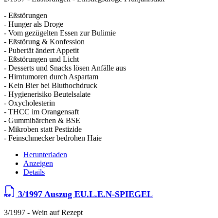
- Eßstörungen
- Hunger als Droge
- Vom gezügelten Essen zur Bulimie
- Eßstörung & Konfession
- Pubertät ändert Appetit
- Eßstörungen und Licht
- Desserts und Snacks lösen Anfälle aus
- Hirntumoren durch Aspartam
- Kein Bier bei Bluthochdruck
- Hygienerisiko Beutelsalate
- Oxycholesterin
- THCC im Orangensaft
- Gummibärchen & BSE
- Mikroben statt Pestizide
- Feinschmecker bedrohen Haie
Herunterladen
Anzeigen
Details
3/1997 Auszug EU.L.E.N-SPIEGEL
3/1997 - Wein auf Rezept