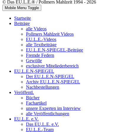
© Das EU.L.E.® / Pollmers Mahlzeit 1994 - 2026
Mobile Menu Toggle
Startseite
Beiträge
alle Videos
Pollmers Mahlzeit Videos
EU.L.E.-Videos
alle Textbeiträge
EU.L.E.N-SPIEGEL-Beiträge
Fremde Federn
Gewölle
exclusiver Mitgliederbereich
EU.L.E.N-SPIEGEL
Der EU.L.E.N-SPIEGEL
Archiv EU.L.E.N-SPIEGEL
Nachbestellungen
Veröffentl.
Bücher
Fachartikel
unsere Experten im Interview
alle Veröffentlichungen
EU.L.E. e.V.
Das EU.L.E. e.V.
EU.L.E.-Team