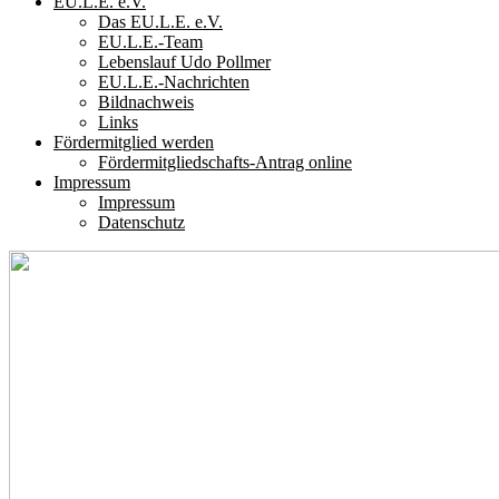
EU.L.E. e.V.
Das EU.L.E. e.V.
EU.L.E.-Team
Lebenslauf Udo Pollmer
EU.L.E.-Nachrichten
Bildnachweis
Links
Fördermitglied werden
Fördermitgliedschafts-Antrag online
Impressum
Impressum
Datenschutz