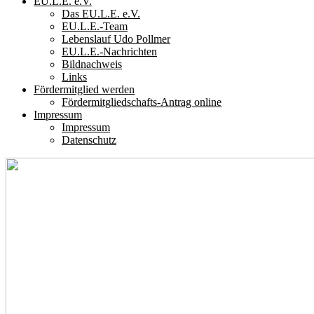
EU.L.E. e.V.
Das EU.L.E. e.V.
EU.L.E.-Team
Lebenslauf Udo Pollmer
EU.L.E.-Nachrichten
Bildnachweis
Links
Fördermitglied werden
Fördermitgliedschafts-Antrag online
Impressum
Impressum
Datenschutz