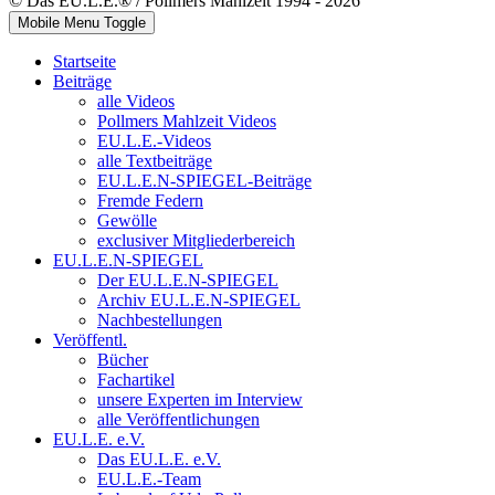
© Das EU.L.E.® / Pollmers Mahlzeit 1994 - 2026
Mobile Menu Toggle
Startseite
Beiträge
alle Videos
Pollmers Mahlzeit Videos
EU.L.E.-Videos
alle Textbeiträge
EU.L.E.N-SPIEGEL-Beiträge
Fremde Federn
Gewölle
exclusiver Mitgliederbereich
EU.L.E.N-SPIEGEL
Der EU.L.E.N-SPIEGEL
Archiv EU.L.E.N-SPIEGEL
Nachbestellungen
Veröffentl.
Bücher
Fachartikel
unsere Experten im Interview
alle Veröffentlichungen
EU.L.E. e.V.
Das EU.L.E. e.V.
EU.L.E.-Team