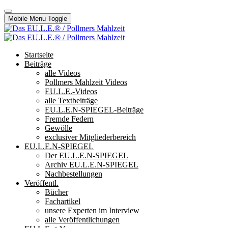
Mobile Menu Toggle
Startseite
Beiträge
alle Videos
Pollmers Mahlzeit Videos
EU.L.E.-Videos
alle Textbeiträge
EU.L.E.N-SPIEGEL-Beiträge
Fremde Federn
Gewölle
exclusiver Mitgliederbereich
EU.L.E.N-SPIEGEL
Der EU.L.E.N-SPIEGEL
Archiv EU.L.E.N-SPIEGEL
Nachbestellungen
Veröffentl.
Bücher
Fachartikel
unsere Experten im Interview
alle Veröffentlichungen