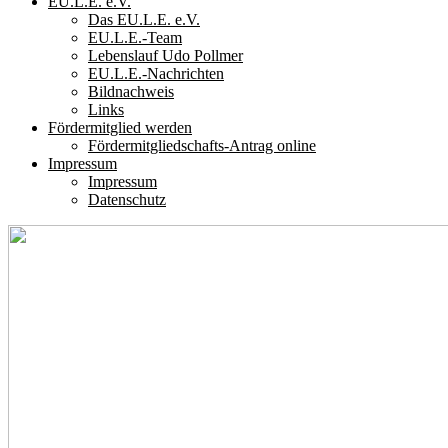
EU.L.E. e.V.
Das EU.L.E. e.V.
EU.L.E.-Team
Lebenslauf Udo Pollmer
EU.L.E.-Nachrichten
Bildnachweis
Links
Fördermitglied werden
Fördermitgliedschafts-Antrag online
Impressum
Impressum
Datenschutz