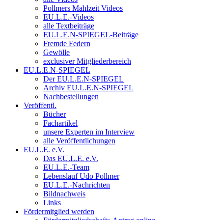
Pollmers Mahlzeit Videos
EU.L.E.-Videos
alle Textbeiträge
EU.L.E.N-SPIEGEL-Beiträge
Fremde Federn
Gewölle
exclusiver Mitgliederbereich
EU.L.E.N-SPIEGEL
Der EU.L.E.N-SPIEGEL
Archiv EU.L.E.N-SPIEGEL
Nachbestellungen
Veröffentl.
Bücher
Fachartikel
unsere Experten im Interview
alle Veröffentlichungen
EU.L.E. e.V.
Das EU.L.E. e.V.
EU.L.E.-Team
Lebenslauf Udo Pollmer
EU.L.E.-Nachrichten
Bildnachweis
Links
Fördermitglied werden