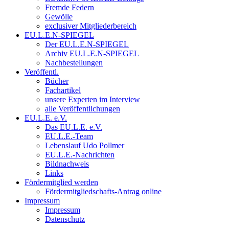
Fremde Federn
Gewölle
exclusiver Mitgliederbereich
EU.L.E.N-SPIEGEL
Der EU.L.E.N-SPIEGEL
Archiv EU.L.E.N-SPIEGEL
Nachbestellungen
Veröffentl.
Bücher
Fachartikel
unsere Experten im Interview
alle Veröffentlichungen
EU.L.E. e.V.
Das EU.L.E. e.V.
EU.L.E.-Team
Lebenslauf Udo Pollmer
EU.L.E.-Nachrichten
Bildnachweis
Links
Fördermitglied werden
Fördermitgliedschafts-Antrag online
Impressum
Impressum
Datenschutz