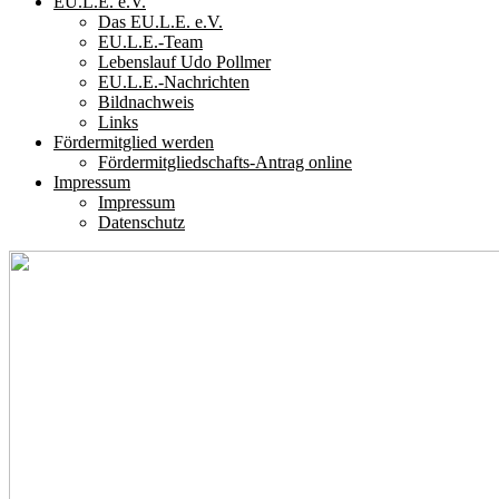
EU.L.E. e.V.
Das EU.L.E. e.V.
EU.L.E.-Team
Lebenslauf Udo Pollmer
EU.L.E.-Nachrichten
Bildnachweis
Links
Fördermitglied werden
Fördermitgliedschafts-Antrag online
Impressum
Impressum
Datenschutz