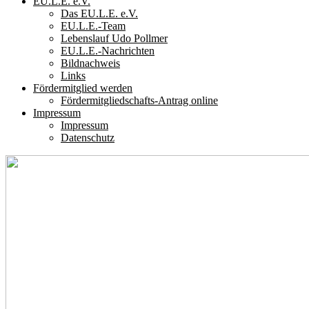
EU.L.E. e.V.
Das EU.L.E. e.V.
EU.L.E.-Team
Lebenslauf Udo Pollmer
EU.L.E.-Nachrichten
Bildnachweis
Links
Fördermitglied werden
Fördermitgliedschafts-Antrag online
Impressum
Impressum
Datenschutz