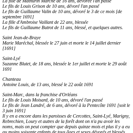
La fille de Mathurin Marché de 16 ans, dévorée l'an passé
Le fils de Louis Grison de 10 ans, dévoré l'an passé
Le fils de Guillaume Valin de 10 ans, dévoré le 3 de ce mois [de
septembre 1691]
La fille d'Ambroise Vaillant de 22 ans, blessée
Le fils de Guillaume Butrot de 11 ans, blessé, et quelques autres.
Saint Jean-de-Braye
Marie Maréchal, blessée le 27 juin et morte le 14 juillet dernier
[1691]
Saint-Lyé
Suzanne Blutet, de 18 ans, blessée le 1er juillet et morte le 29 août
1691
Chanteau
Antoine Louis, de 13 ans, blessé le 22 août 1691
Saint-Marc, dans la franchise d'Orléans
Le fils de Louis Moisard, de 10 ans, dévoré l'an passé
Le fils de Jean Landré, de 6 ans, dévoré à la Pentecôte 1691 [soit le
3 juin 1691]
Il y en a encore dans les paroisses de Cercottes, Saint-Lyé, Marigny,
Rebrechien, Loury et autres de la forêt dont on n'a pu avoir les
noms, mais on peut compter que depuis quinze mois et plus il y a eu
au moins soixante enfants de tous âges et sexes dévorés et blessés