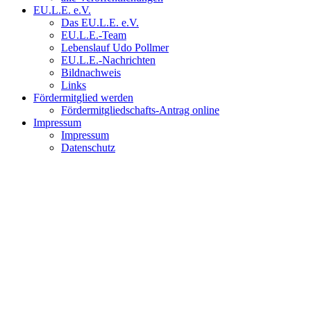
EU.L.E. e.V.
Das EU.L.E. e.V.
EU.L.E.-Team
Lebenslauf Udo Pollmer
EU.L.E.-Nachrichten
Bildnachweis
Links
Fördermitglied werden
Fördermitgliedschafts-Antrag online
Impressum
Impressum
Datenschutz