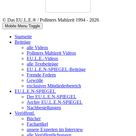
© Das EU.L.E.® / Pollmers Mahlzeit 1994 - 2026
Mobile Menu Toggle
Startseite
Beiträge
alle Videos
Pollmers Mahlzeit Videos
EU.L.E.-Videos
alle Textbeiträge
EU.L.E.N-SPIEGEL-Beiträge
Fremde Federn
Gewölle
exclusiver Mitgliederbereich
EU.L.E.N-SPIEGEL
Der EU.L.E.N-SPIEGEL
Archiv EU.L.E.N-SPIEGEL
Nachbestellungen
Veröffentl.
Bücher
Fachartikel
unsere Experten im Interview
alle Veröffentlichungen