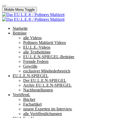
Mobile Menu Toggle
Startseite
Beiträge
alle Videos
Pollmers Mahlzeit Videos
EU.L.E.-Videos
alle Textbeiträge
EU.L.E.N-SPIEGEL-Beiträge
Fremde Federn
Gewölle
exclusiver Mitgliederbereich
EU.L.E.N-SPIEGEL
Der EU.L.E.N-SPIEGEL
Archiv EU.L.E.N-SPIEGEL
Nachbestellungen
Veröffentl.
Bücher
Fachartikel
unsere Experten im Interview
alle Veröffentlichungen