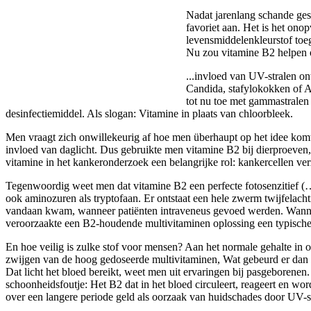
Nadat jarenlang schande ges
favoriet aan. Het is het on
levensmiddelenkleurstof toe
Nu zou vitamine B2 helpen om
...invloed van UV-stralen on
Candida, stafylokokken of Ai
tot nu toe met gammastralen 
desinfectiemiddel. Als slogan: Vitamine in plaats van chloorbleek.
Men vraagt zich onwillekeurig af hoe men überhaupt op het idee komt
invloed van daglicht. Dus gebruikte men vitamine B2 bij dierproeven,
vitamine in het kankeronderzoek een belangrijke rol: kankercellen ver
Tegenwoordig weet men dat vitamine B2 een perfecte fotosenzitief (…) 
ook aminozuren als tryptofaan. Er ontstaat een hele zwerm twijfelac
vandaan kwam, wanneer patiënten intraveneus gevoed werden. Wanneer d
veroorzaakte een B2-houdende multivitaminen oplossing een typische 
En hoe veilig is zulke stof voor mensen? Aan het normale gehalte in
zwijgen van de hoog gedoseerde multivitaminen, Wat gebeurd er dan 
Dat licht het bloed bereikt, weet men uit ervaringen bij pasgeborene
schoonheidsfoutje: Het B2 dat in het bloed circuleert, reageert en wo
over een langere periode geld als oorzaak van huidschades door UV-st