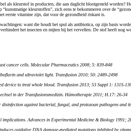
bel als kleurstof in producten, die aan daglicht blootgesteld worden? 
 op “kunstmatige kleurstoffen”, zich eens te bekommeren over de “gezo
t eerste vitamine zijn, dat voor de gezondheid riskant is.
achtingen: want die houdt het spul als antibiotica, op zijn basis worde
rhindert het insecten en mijten bij het vervellen. De stof heeft nog we
reast cancer cells. Molecular Pharmaceutics 2008; 5: 839-848
riboflavin and ultraviolet light. Transfusion 2010; 50: 2489-2498
sed device to treat whole blood. Transfusion 2013; 53 Suppl 1: 131S-13
echsel in der Transfusionsmedizin. Hämotherapie 2011; H.17: 26-34
ar disinfection against bacterial, fungal, and protozoan pathogens and 
ical implications. Advances in Experimental Medicine & Biology 1991; 
tion induces oxidative DNA damage-mediated mutations inhibited by vi