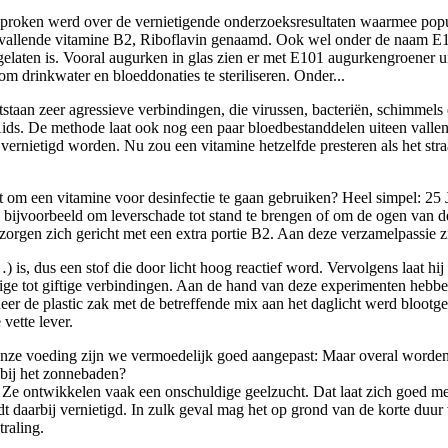
proken werd over de vernietigende onderzoeksresultaten waarmee popul
opvallende vitamine B2, Riboflavin genaamd. Ook wel onder de naam E1
gelaten is. Vooral augurken in glas zien er met E101 augurkengroener u
 drinkwater en bloeddonaties te steriliseren. Onder...
tstaan zeer agressieve verbindingen, die virussen, bacteriën, schimmels
ds. De methode laat ook nog een paar bloedbestanddelen uiteen vallen,
vernietigd worden. Nu zou een vitamine hetzelfde presteren als het stra
 om een vitamine voor desinfectie te gaan gebruiken? Heel simpel: 25 
 bijvoorbeeld om leverschade tot stand te brengen of om de ogen van d
zorgen zich gericht met een extra portie B2. Aan deze verzamelpassie z
is, dus een stof die door licht hoog reactief word. Vervolgens laat hij
htige tot giftige verbindingen. Aan de hand van deze experimenten heb
e plastic zak met de betreffende mix aan het daglicht werd blootgeste
vette lever.
 onze voeding zijn we vermoedelijk goed aangepast: Maar overal worde
bij het zonnebaden?
n. Ze ontwikkelen vaak een onschuldige geelzucht. Dat laat zich goed m
rdt daarbij vernietigd. In zulk geval mag het op grond van de korte duu
raling.