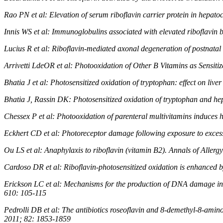
Rao PN et al: Elevation of serum riboflavin carrier protein in hepa
Innis WS et al: Immunoglobulins associated with elevated riboflavin
Lucius R et al: Riboflavin-mediated axonal degeneration of postnatal r
Arrivetti LdeOR et al: Photooxidation of Other B Vitamins as Sensit
Bhatia J et al: Photosensitized oxidation of tryptophan: effect on li
Bhatia J, Rassin DK: Photosensitized oxidation of tryptophan and hep
Chessex P et al: Photooxidation of parenteral multivitamins induces h
Eckhert CD et al: Photoreceptor damage following exposure to exces
Ou LS et al: Anaphylaxis to riboflavin (vitamin B2). Annals of All
Cardoso DR et al: Riboflavin-photosensitized oxidation is enhanced 
Erickson LC et al: Mechanisms for the production of DNA damage in 
610: 105-115
Pedrolli DB et al: The antibiotics roseoflavin and 8-demethyl-8-a
2011; 82: 1853-1859