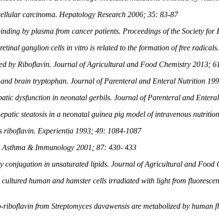
tocellular carcinoma. Hepatology Research 2006; 35: 83-87
 binding by plasma from cancer patients. Proceedings of the Society f
etinal ganglion cells in vitro is related to the formation of free radi
ized by Riboflavin. Journal of Agricultural and Food Chemistry 2013;
ver and brain tryptophan. Journal of Parenteral and Enteral Nutrition 1
atic dysfunction in neonatal gerbils. Journal of Parenteral and Entera
epatic steatosis in a neonatal guinea pig model of intravenous nutriti
s riboflavin. Experientia 1993; 49: 1084-1087
ergy Asthma & Immunology 2001; 87: 430- 433
by conjugation in unsaturated lipids. Journal of Agricultural and Fo
cultured human and hamster cells irradiated with light from fluoresce
mino-riboflavin from Streptomyces davawensis are metabolized by huma