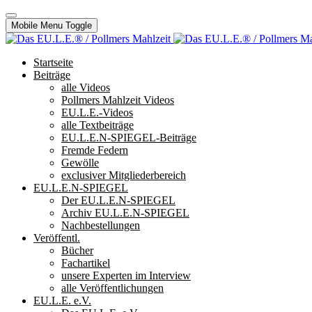
Mobile Menu Toggle
Startseite
Beiträge
alle Videos
Pollmers Mahlzeit Videos
EU.L.E.-Videos
alle Textbeiträge
EU.L.E.N-SPIEGEL-Beiträge
Fremde Federn
Gewölle
exclusiver Mitgliederbereich
EU.L.E.N-SPIEGEL
Der EU.L.E.N-SPIEGEL
Archiv EU.L.E.N-SPIEGEL
Nachbestellungen
Veröffentl.
Bücher
Fachartikel
unsere Experten im Interview
alle Veröffentlichungen
EU.L.E. e.V.