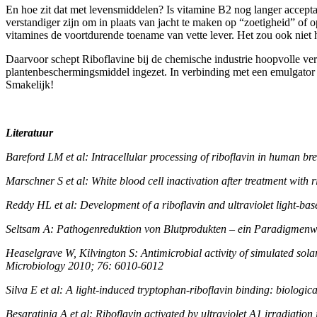
En hoe zit dat met levensmiddelen? Is vitamine B2 nog langer accepta
verstandiger zijn om in plaats van jacht te maken op “zoetigheid” of
vitamines de voortdurende toename van vette lever. Het zou ook niet he
Daarvoor schept Riboflavine bij de chemische industrie hoopvolle verw
plantenbeschermingsmiddel ingezet. In verbinding met een emulgator ve
Smakelijk!
Literatuur
Bareford LM et al: Intracellular processing of riboflavin in human b
Marschner S et al: White blood cell inactivation after treatment with 
Reddy HL et al: Development of a riboflavin and ultraviolet light-ba
Seltsam A: Pathogenreduktion von Blutprodukten – ein Paradigmenw
Heaselgrave W, Kilvington S: Antimicrobial activity of simulated sol
Microbiology 2010; 76: 6010-6012
Silva E et al: A light-induced tryptophan-riboflavin binding: biolog
Besaratinia A et al: Riboflavin activated by ultraviolet A1 irradia