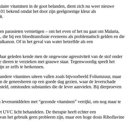
aire vitaminen in de goot belanden, dient zich nu weer nieuwe
01 bekend omdat het door zijn geelgroenige kleur als
it.
 en parasieten vernietigen – om het even of het nu gaat om Malaria,
 die bij een bloedtransfusie eveneens als problematisch gelden en die
alkanon. Of in het geval van water hetzelfde als een
Jaar geleden kende men de ongewone agressiviteit van de stof onder
e dieren te verzieken met grauwe staar. Tegenwoordig speelt het
ijn ze zelfs te herkennen.
 andere vitamines uiteen vallen zoals bijvoorbeeld Foliumzuur, maar
ben de geneesheren op een goede dag gezien, waar de leverschade
ld, ontstonden substanties die de lever aanvielen. Bij dierproeven
n levensmiddelen met “gezonde vitaminen” verrijkt, om nog maar te
et UVC licht behandelen. De therapie heeft echter een
r van het gebruik geen probleem zijn, maar een hoge dosis Riboflavine