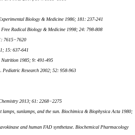
or Experimental Biology & Medicine 1986; 181: 237-241
cals. Free Radical Biology & Medicine 1998; 24: 798-808
 61: 7615−7620
991; 15: 637-641
l Nutrition 1985; 9: 491-495
on. Pediatric Research 2002; 52: 958-963
od Chemistry 2013; 61: 2268−2275
nt lamps, sunlamps, and the sun. Biochimica & Biophysica Acta 1980;
n flavokinase and human FAD synthetase. Biochemical Pharmacology