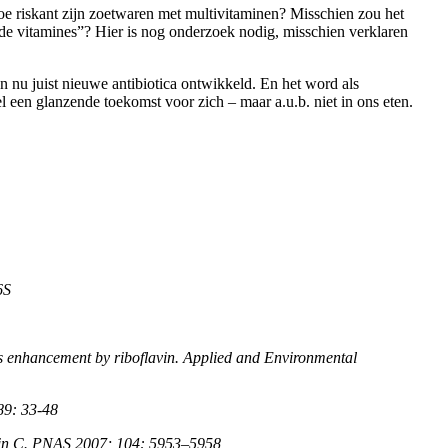
Hoe riskant zijn zoetwaren met multivitaminen? Misschien zou het
nde vitamines”? Hier is nog onderzoek nodig, misschien verklaren
n nu juist nieuwe antibiotica ontwikkeld. En het word als
l een glanzende toekomst voor zich – maar a.u.b. niet in ons eten.
6S
its enhancement by riboflavin. Applied and Environmental
289: 33-48
tamin C. PNAS 2007; 104: 5953–5958