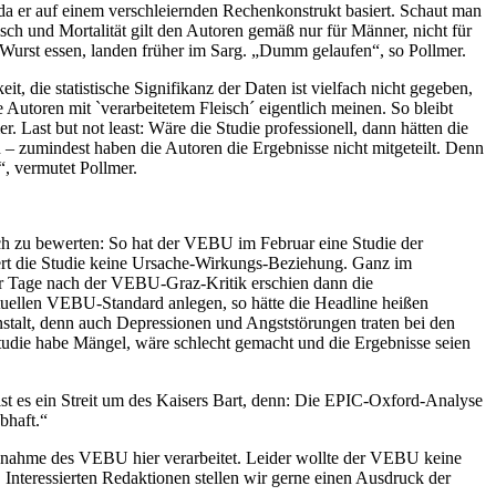
da er auf einem verschleiernden Rechenkonstrukt basiert. Schaut man
ch und Mortalität gilt den Autoren gemäß nur für Männer, nicht für
g Wurst essen, landen früher im Sarg. „Dumm gelaufen“, so Pollmer.
 die statistische Signifikanz der Daten ist vielfach nicht gegeben,
 Autoren mit `verarbeitetem Fleisch´ eigentlich meinen. So bleibt
 Last but not least: Wäre die Studie professionell, dann hätten die
 zumindest haben die Autoren die Ergebnisse nicht mitgeteilt. Denn
“, vermutet Pollmer.
ich zu bewerten: So hat der VEBU im Februar eine Studie der
liert die Studie keine Ursache-Wirkungs-Beziehung. Ganz im
paar Tage nach der VEBU-Graz-Kritik erschien dann die
ktuellen VEBU-Standard anlegen, so hätte die Headline heißen
nstalt, denn auch Depressionen und Angststörungen traten bei den
e Studie habe Mängel, wäre schlecht gemacht und die Ergebnisse seien
ist es ein Streit um des Kaisers Bart, denn: Die EPIC-Oxford-Analyse
bhaft.“
ungnahme des VEBU hier verarbeitet. Leider wollte der VEBU keine
Interessierten Redaktionen stellen wir gerne einen Ausdruck der