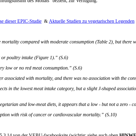
ährungsunsinn des Monats“ bezieht, zur Verfügung.
se dieser EPIC-Studie
&
Aktuelle Studien zu vegetarischen Legenden
e mortality compared with moderate consumption (Table 2), but there 
t or poultry intake (Figure 1).” (S.6)
ery low or no red meat consumption.” (S.6)
r associated with mortality, and there was no association with the con
jects in the lowest meat intake category, but a slight J-shaped associa
vegetarian and low-meat diets, it appears that a low - but not a zero - 
ption with risk of cancer or cardiovascular mortality.” (S.10)
 5.3.14 von der VEBU-facebooksite (wichtig: siehe auch oben
HINWE