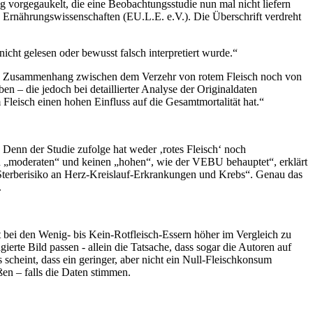
orgegaukelt, die eine Beobachtungsstudie nun mal nicht liefern
d Ernährungswissenschaften (EU.L.E. e.V.). Die Überschrift verdreht
nicht gelesen oder bewusst falsch interpretiert wurde.“
anten Zusammenhang zwischen dem Verzehr von rotem Fleisch noch von
ben – die jedoch bei detaillierter Analyse der Originaldaten
Fleisch einen hohen Einfluss auf die Gesamtmortalität hat.“
Denn der Studie zufolge hat weder ‚rotes Fleisch‘ noch
inen „moderaten“ und keinen „hohen“, wie der VEBU behauptet“, erklärt
 Sterberisiko an Herz-Kreislauf-Erkrankungen und Krebs“. Genau das
.
t bei den Wenig- bis Kein-Rotfleisch-Essern höher im Vergleich zu
erte Bild passen - allein die Tatsache, dass sogar die Autoren auf
heint, dass ein geringer, aber nicht ein Null-Fleischkonsum
en – falls die Daten stimmen.