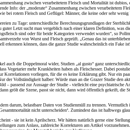
sammenhang zwischen verarbeitetem Fleisch und Mortalität ist dubios, 
lgende Info: der „moderate“ Zusammenhang zwischen verarbeitetem Fleis
 wie bei rotem Fleisch und Geflügel: Männer, die keine oder sehr weni
ien zu Tage: unterschiedliche Berechnungsgrundlagen der Sterblichkeit,
guter Letzt sucht man vergeblich nach einer klaren Definition, was die
sfleisch sind oder für beide Kategorien verwendet wurden“, so Pollmer.
verzehr von Wurst und Fleisch geprüft. „Genau das ist unterblieben –
ll erkennen können, dass die ganze Studie wahrscheinlich ein Fake ist
kel auch die Doppelmoral wider, Studien „al gusto“ ganz unterschiedl
 dass Vegetarier mehr Krankheiten haben als Fleischesser. Dabei postu
nur Korrelationen vorliegen, für die es keine Erklärung gibt. Nur ein 
Nur der Vollständigkeit halber: Würde man an die Grazer Studie den a
ld – passend zur Aussage der Studie - vielleicht eine psychiatrische A
dann grölt die Szene, passt sie nicht, dann wird öffentlich gekeift, di
ndern darum, belastbare Daten von Studienmüll zu trennen. Vermutlich 
 Gesamtmortalität nicht unterscheiden
. Zumindest das ist halbwegs glau
4
int - sie ist kein Aprilscherz. Wir hätten natürlich gerne eine Stell
stellungen zum Anlass, zahlreiche Korrekturen am Artikel vorzunehmen. 