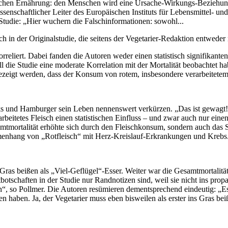
hen Ernährung: den Menschen wird eine Ursache-Wirkungs-Beziehung v
senschaftlicher Leiter des Europäischen Instituts für Lebensmittel- un
Studie: „Hier wuchern die Falschinformationen: sowohl...
h in der Originalstudie, die seitens der Vegetarier-Redaktion entweder 
orreliert. Dabei fanden die Autoren weder einen statistisch signifik
ll die Studie eine moderate Korrelation mit der Mortalität beobachtet ha
gezeigt werden, dass der Konsum von rotem, insbesondere verarbeitetem 
ks und Hamburger sein Leben nennenswert verkürzen. „Das ist gewagt! 
arbeitetes Fleisch einen statistischen Einfluss – und zwar auch nur e
mtmortalität erhöhte sich durch den Fleischkonsum, sondern auch das
sammenhang von „Rotfleisch“ mit Herz-Kreislauf-Erkrankungen und Krebs
Gras beißen als „Viel-Geflügel“-Esser. Weiter war die Gesamtmortalitä
chaften in der Studie nur Randnotizen sind, weil sie nicht ins propagi
o Pollmer. Die Autoren resümieren dementsprechend eindeutig: „Es sc
haben. Ja, der Vegetarier muss eben bisweilen als erster ins Gras beiß