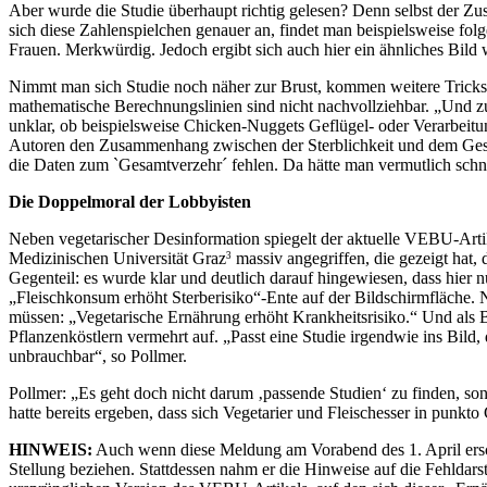
Aber wurde die Studie überhaupt richtig gelesen? Denn selbst der Zu
sich diese Zahlenspielchen genauer an, findet man beispielsweise fo
Frauen. Merkwürdig. Jedoch ergibt sich auch hier ein ähnliches Bild
Nimmt man sich Studie noch näher zur Brust, kommen weitere Tricksere
mathematische Berechnungslinien sind nicht nachvollziehbar. „Und zu 
unklar, ob beispielsweise Chicken-Nuggets Geflügel- oder Verarbeitung
Autoren den Zusammenhang zwischen der Sterblichkeit und dem Gesamt
die Daten zum `Gesamtverzehr´ fehlen. Da hätte man vermutlich schne
Die Doppelmoral der Lobbyisten
Neben vegetarischer Desinformation spiegelt der aktuelle VEBU-Arti
Medizinischen Universität Graz
massiv angegriffen, die gezeigt hat,
3
Gegenteil: es wurde klar und deutlich darauf hingewiesen, dass hier 
„Fleischkonsum erhöht Sterberisiko“-Ente auf der Bildschirmfläche. 
müssen: „Vegetarische Ernährung erhöht Krankheitsrisiko.“ Und als Bi
Pflanzenköstlern vermehrt auf. „Passt eine Studie irgendwie ins Bild, 
unbrauchbar“, so Pollmer.
Pollmer: „Es geht doch nicht darum ‚passende Studien‘ zu finden, so
hatte bereits ergeben, dass sich Vegetarier und Fleischesser in punkto
HINWEIS:
Auch wenn diese Meldung am Vorabend des 1. April ersche
Stellung beziehen. Stattdessen nahm er die Hinweise auf die Fehldar