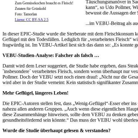
Täuschungsmanöver in Sac
Zum Gemüsekochen braucht es Fleisch!
kann“, so Udo Pollmer, Wis
Zutaten für Grünkohl
bewusst die Aussagen der 
Foto: Tamorlan
Lizenz: CC BY-SA 2.5
...im VEBU-Beitrag als auc
In dieser EPIC-Studie wurde die Sterberate mit dem Fleischkonsum k
Geflügel mit den Todesfällen. Lediglich für „verarbeitetes Fleisch“ wi
fragwürdig ist. Im VEBU-Artikel liest sich das dann so: „Es konnte 
VEBU-Studien-Analyse: Falscher als falsch …
Damit wird dem Leser suggeriert, die Studie habe ergeben, dass Stea
`insbesondere´ verarbeitetes Fleisch, sondern wenn überhaupt nur ver
Pollmer. Doch der VEBU setzt noch einen drauf: „Nicht nur die Gesa
wird aber in der Studie verneint: Kein statistisch signifikanter Zu
Mehr Geflügel, längeres Leben!
Die EPIC-Autoren stellen fest, dass „Wenig-Geflügel“-Esser eher ins 
nahezu allen anderen Gruppen. „Auch wenn diese eigentlichen Hauptbots
diese Zusammenhänge hinweisen, sollte dem VEBU zu denken geben“, s
gesundheitsfördernd sein könnte.“ Das muss der VEBU wohl überlesen 
Wurde die Studie überhaupt gelesen & verstanden?