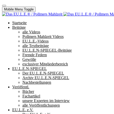
Mobile Menu Toggle
Startseite
Beiträge
alle Videos
Pollmers Mahlzeit Videos
EU.L.E.-Videos
alle Textbeiträge
EU.L.E.N-SPIEGEL-Beiträge
Fremde Federn
Gewölle
exclusiver Mitgliederbereich
EU.L.E.N-SPIEGEL
Der EU.L.E.N-SPIEGEL
Archiv EU.L.E.N-SPIEGEL
Nachbestellungen
Veröffentl.
Bücher
Fachartikel
unsere Experten im Interview
alle Veröffentlichungen
EU.L.E. e.V.