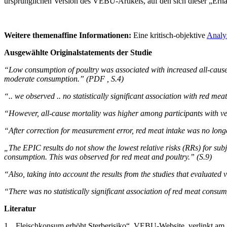
ursprünglichen Version des VEBU-Artikels, auf den sich dieser „Ern
Weitere themenaffine Informationen:
Eine kritisch-objektive
Analy
Ausgewählte Originalstatements der Studie
“Low consumption of poultry was associated with increased all-caus
moderate consumption.” (PDF , S.4)
“.. we observed .. no statistically significant association with red mea
“However, all-cause mortality was higher among participants with v
“After correction for measurement error, red meat intake was no longe
„The EPIC results do not show the lowest relative risks (RRs) for sub
consumption. This was observed for red meat and poultry.” (S.9)
“Also, taking into account the results from the studies that evaluated 
“There was no statistically significant association of red meat consum
Literatur
1. „Fleischkonsum erhöht Sterberisiko“, VEBU-Website, verlinkt am