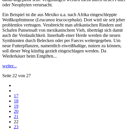
oder Neophyten verursacht.
Ein Beispiel ist die aus Mexiko u.a. nach Afrika eingeschleppte
Weißkopfmimose (
Leucanea leucocephala
). Dort wird sie seit jeher
problemlos vertragen. Verabreicht man afrikanischen Rindern und
Schafen Pansensaft von mexikanischem Vieh, überträgt sich damit
auch die Verdaulichkeit. Innerhalb einer Herde werden die neuen
Symbionten durch Belecken oder per Faeces weitergegeben. Um
neue Futterpflanzen, namentlich eiweißhaltige, nutzen zu können,
soll dieser Weg künftig gezielt eingeschlagen werden. Da
Wiederkäuer beim Entgiften...
weiter...
Seite 22 von 27
17
18
19
20
21
22
23