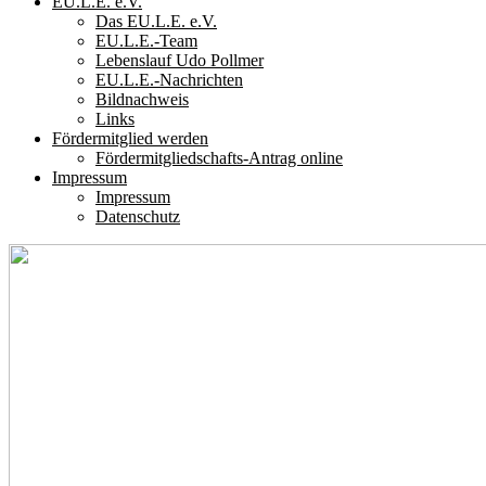
EU.L.E. e.V.
Das EU.L.E. e.V.
EU.L.E.-Team
Lebenslauf Udo Pollmer
EU.L.E.-Nachrichten
Bildnachweis
Links
Fördermitglied werden
Fördermitgliedschafts-Antrag online
Impressum
Impressum
Datenschutz