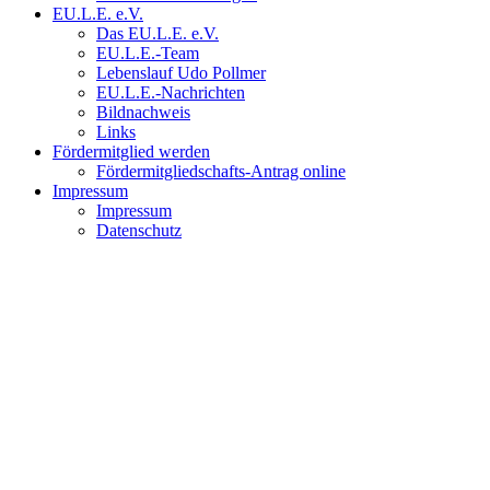
EU.L.E. e.V.
Das EU.L.E. e.V.
EU.L.E.-Team
Lebenslauf Udo Pollmer
EU.L.E.-Nachrichten
Bildnachweis
Links
Fördermitglied werden
Fördermitgliedschafts-Antrag online
Impressum
Impressum
Datenschutz