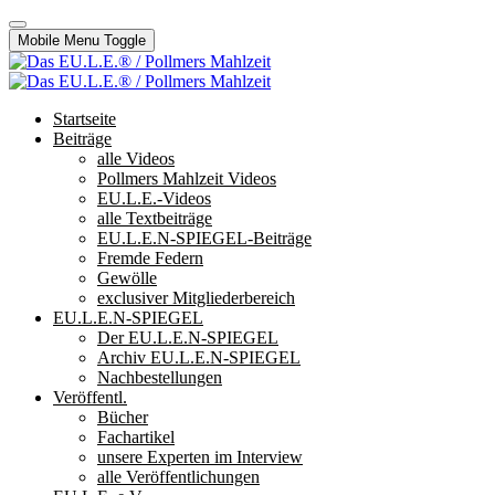
Mobile Menu Toggle
Startseite
Beiträge
alle Videos
Pollmers Mahlzeit Videos
EU.L.E.-Videos
alle Textbeiträge
EU.L.E.N-SPIEGEL-Beiträge
Fremde Federn
Gewölle
exclusiver Mitgliederbereich
EU.L.E.N-SPIEGEL
Der EU.L.E.N-SPIEGEL
Archiv EU.L.E.N-SPIEGEL
Nachbestellungen
Veröffentl.
Bücher
Fachartikel
unsere Experten im Interview
alle Veröffentlichungen