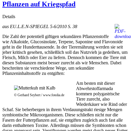
Pflanzen auf Kriegspfad
Details
aus EU.L.E.N-SPIEGEL 5-6/2010 S. 38
Die Zahl der potentiell giftigen sekundären Pflanzenstoffe
wie Alkaloide, Glucosinolate, Terpene, Saponine und Flavonoide
geht in die Hunderttausende. In der Tierernährung werden sie seit
jeher kritisch gesehen, schließlich soll das Nutzvieh ja gedeihen, um
Fleisch, Milch oder Eier zu liefern. Dennoch kommen die Tiere mit
diesen Substanzen meist besser zurecht als wir Menschen. Dabei
beschreiten sie verschiedene Wege, um sekundäre
Pflanzeninhaltsstoffe zu entgiften:
Am besten mit dieser
Abwehrstoffarmada
kommen polygastrische
© Gerhard Seybert / www.fotolia.de
Tiere zurecht, also
Wiederkäuer wie Rind oder
Schaf. Sie beherbergen in ihrem Verdauungstrakt riesige Mengen
symbiontische Mikroorganismen. Diese schließen nicht nur die
Fasern der Futterpflanzen auf, sie entgiften zugleich auch fast alle
darin enthaltenen Toxine. Allerdings müssen die Symbionten schon
daran angepasst sein. Vergiftungen werden meist durch neues Futter