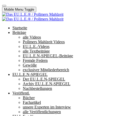
Mobile Menu Toggle
Startseite
Beiträge
alle Videos
Pollmers Mahlzeit Videos
EU.L.E.-Videos
alle Textbeiträge
EU.L.E.N-SPIEGEL-Beiträge
Fremde Federn
Gewölle
exclusiver Mitgliederbereich
EU.L.E.N-SPIEGEL
Der EU.L.E.N-SPIEGEL
Archiv EU.L.E.N-SPIEGEL
Nachbestellungen
Veröffentl.
Bücher
Fachartikel
unsere Experten im Interview
alle Veröffentlichungen