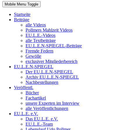
Mobile Menu Toggle
Startseite
Beiträge
alle Videos
Pollmers Mahlzeit Videos
EU.L.E.-Videos
alle Textbeiträge
EU.L.E.N-SPIEGEL-Beiträge
Fremde Federn
Gewölle
exclusiver Mitgliederbereich
EU.L.E.N-SPIEGEL
Der EU.L.E.N-SPIEGEL
Archiv EU.L.E.N-SPIEGEL
Nachbestellungen
Veröffentl.
Bücher
Fachartikel
unsere Experten im Interview
alle Veröffentlichungen
EU.L.E. e.V.
Das EU.L.E. e.V.
EU.L.E.-Team
Lebenslauf Udo Pollmer