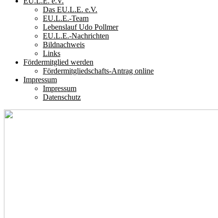
EU.L.E. e.V.
Das EU.L.E. e.V.
EU.L.E.-Team
Lebenslauf Udo Pollmer
EU.L.E.-Nachrichten
Bildnachweis
Links
Fördermitglied werden
Fördermitgliedschafts-Antrag online
Impressum
Impressum
Datenschutz