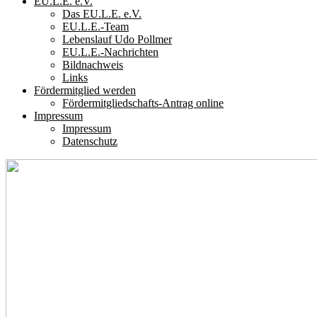
EU.L.E. e.V.
Das EU.L.E. e.V.
EU.L.E.-Team
Lebenslauf Udo Pollmer
EU.L.E.-Nachrichten
Bildnachweis
Links
Fördermitglied werden
Fördermitgliedschafts-Antrag online
Impressum
Impressum
Datenschutz