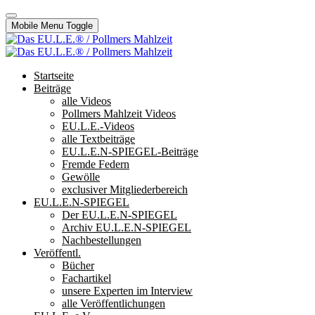
Mobile Menu Toggle
Startseite
Beiträge
alle Videos
Pollmers Mahlzeit Videos
EU.L.E.-Videos
alle Textbeiträge
EU.L.E.N-SPIEGEL-Beiträge
Fremde Federn
Gewölle
exclusiver Mitgliederbereich
EU.L.E.N-SPIEGEL
Der EU.L.E.N-SPIEGEL
Archiv EU.L.E.N-SPIEGEL
Nachbestellungen
Veröffentl.
Bücher
Fachartikel
unsere Experten im Interview
alle Veröffentlichungen