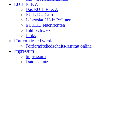
EU.L.E. e.V.
Das EU.L.E. e.V.
EU.L.E.-Team
Lebenslauf Udo Pollmer
EU.L.E.-Nachrichten
Bildnachweis
Links
Fördermitglied werden
Fördermitgliedschafts-Antrag online
Impressum
Impressum
Datenschutz